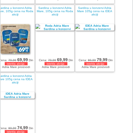
ardina u konzervi Adria
Sardina u konzervi Adria
Sardina u konzervi Adria
are, 105g cena na Roda
Mare, 105g cena na Roda
Mare 105g cena na IDEA
akciji
akciji
akciji
69,99
69,99
79,99
Cena:
79,99
Din
Cena:
79,99
Din
Cena:
89,99
Din
-istekla akcija-
-istekla akcija-
-istekla akcija-
Adria Mare proizvodi
Adria Mare proizvodi
Adria Mare proizvodi
ardina u konzervi Adria
are 105g cena na IDEA
akciji
74,99
Cena:
89,99
Din
-istekla akcija-