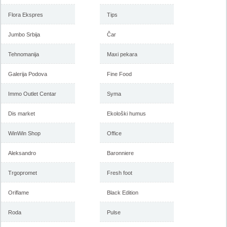
Flora Ekspres
Tips
Jumbo Srbija
Čar
Tehnomanija
Maxi pekara
Galerija Podova
Fine Food
Immo Outlet Centar
Syma
Dis market
Ekološki humus
WinWin Shop
Office
Aleksandro
Baronniere
Trgopromet
Fresh foot
Oriflame
Black Edition
Roda
Pulse