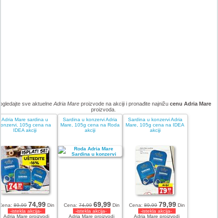
ogledajte sve aktuelne
Adria Mare
proizvode na akciji i pronađite najnižu
cenu Adria Mare
proizvoda.
Adria Mare sardina u
Sardina u konzervi Adria
Sardina u konzervi Adria
konzervi, 105g cena na
Mare, 105g cena na Roda
Mare, 105g cena na IDEA
IDEA akciji
akciji
akciji
74,99
69,99
79,99
Cena:
89,99
Din
Cena:
74,99
Din
Cena:
89,99
Din
-istekla akcija-
-istekla akcija-
-istekla akcija-
Adria Mare proizvodi
Adria Mare proizvodi
Adria Mare proizvodi