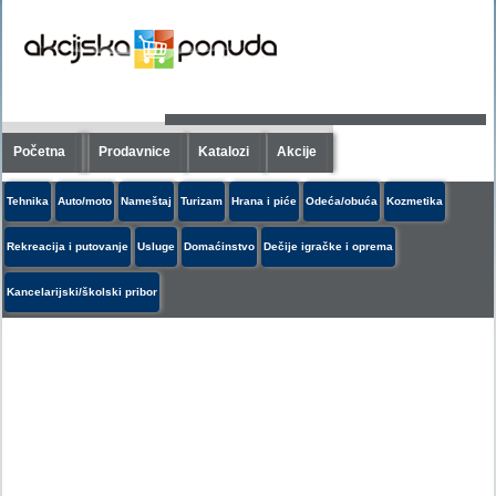
Početna
Prodavnice
Katalozi
Akcije
Tehnika
Auto/moto
Nameštaj
Turizam
Hrana i piće
Odeća/obuća
Kozmetika
Rekreacija i putovanje
Usluge
Domaćinstvo
Dečije igračke i oprema
Kancelarijski/školski pribor