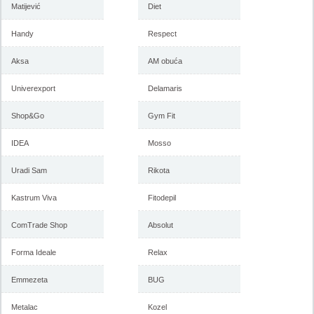
Matijević
Diet
Handy
Respect
Aksa
AM obuća
Univerexport
Delamaris
Shop&Go
Gym Fit
IDEA
Mosso
Uradi Sam
Rikota
Kastrum Viva
Fitodepil
ComTrade Shop
Absolut
Forma Ideale
Relax
Emmezeta
BUG
Metalac
Kozel