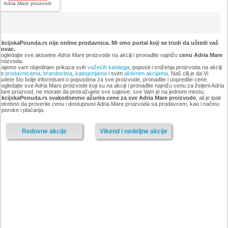
Adria Mare proizvodi
kcijskaPounda.rs nije online prodavnica. Mi smo portal koji se trudi da uštedi vaš
novac.
ogledajte sve aktuelne
Adria Mare
proizvode na akciji i pronađite najnižu
cenu Adria Mare
roizvoda.
ajemo vam objedinjen prikaza svih
važećih kataloga
, popusti i sniženja proizvoda na akciji
po
prodavnicama
,
brandovima
,
kategorijama
i svim
aktivnim akcijama
. Naš cilj je da Vi
udete što bolje informisani o popustima za sve proizvode, pronađite i uopredite cene.
ogledajte sve Adria Mare proizvode koji su na akciji i pronađite najnižu cenu za željeni Adria
are proizvod, ne morate da pretražujete sve sajtove, sve Vam je na jednom mestu.
AkcijskaPonuda.rs svakodnevno ažurira cene za sve Adria Mare proizvode
, ali je ipak
otrebno da proverite cenu i dostupnost Adria Mare proizvoda sa prodavcem, kao i načinu
sporuke i plaćanja.
Redovne akcije
Vikend i nedeljne akcije