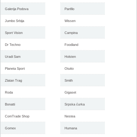
Galerija Podova
Panfilo
Jumbo Srbija
Wissen
Sport Vision
Campina
Dr Techno
Foodland
Uradi Sam
Holsten
Planeta Sport
Otutto
Zlatan Trag
Smith
Roda
Gigaset
Bonatti
Srpska ćurka
ComTrade Shop
Nestea
Gomex
Humana