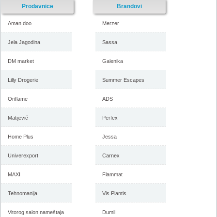
Prodavnice
Brandovi
Aman doo
Merzer
Jela Jagodina
Sassa
DM market
Galenika
Lilly Drogerie
Summer Escapes
Oriflame
ADS
Matijević
Perfex
Home Plus
Jessa
Univerexport
Carnex
MAXI
Flammat
Tehnomanija
Vis Plantis
Vitorog salon nameštaja
Dumil