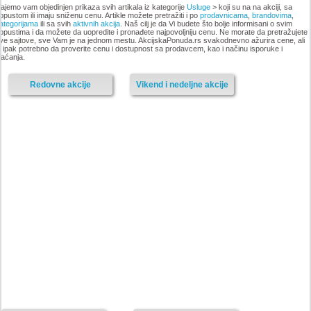
ajemo vam objedinjen prikaza svih artikala iz kategorije
Usluge
> koji su na na akciji, sa
opustom ili imaju sniženu cenu. Artikle možete pretražiti i po
prodavnicama
,
brandovima
,
ategorijama
ili sa svih
aktivnih akcija
. Naš cilj je da Vi budete što bolje informisani o svim
opustima i da možete da uopredite i pronađete najpovoljniju cenu. Ne morate da pretražujete
ve sajtove, sve Vam je na jednom mestu. AkcijskaPonuda.rs svakodnevno ažurira cene, ali
e ipak potrebno da proverite cenu i dostupnost sa prodavcem, kao i načinu isporuke i
laćanja.
Redovne akcije
Vikend i nedeljne akcije