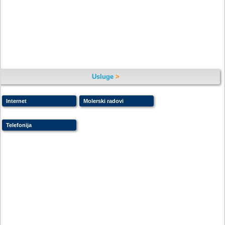
Usluge
>
Internet
Molerski radovi
Telefonija