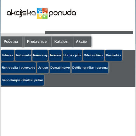
Početna
Prodavnice
Katalozi
Akcije
Tehnika
Auto/moto
Nameštaj
Turizam
Hrana i piće
Odeća/obuća
Kozmetika
Rekreacija i putovanje
Usluge
Domaćinstvo
Dečije igračke i oprema
Kancelarijski/školski pribor