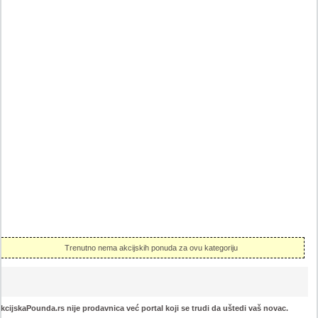
Trenutno nema akcijskih ponuda za ovu kategoriju
kcijskaPounda.rs nije prodavnica već portal koji se trudi da uštedi vaš novac.