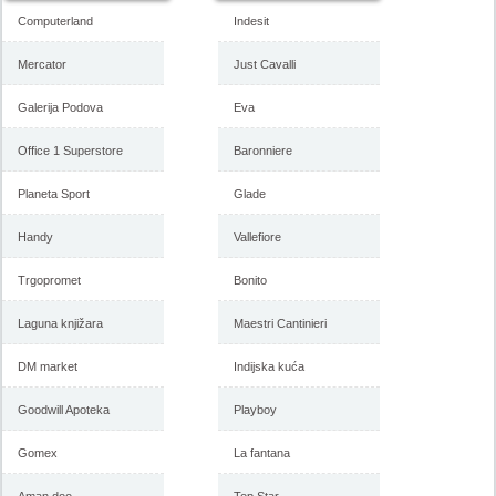
Computerland
Indesit
Mercator
Just Cavalli
Galerija Podova
Eva
Office 1 Superstore
Baronniere
Planeta Sport
Glade
Handy
Vallefiore
Trgopromet
Bonito
Laguna knjižara
Maestri Cantinieri
DM market
Indijska kuća
Goodwill Apoteka
Playboy
Gomex
La fantana