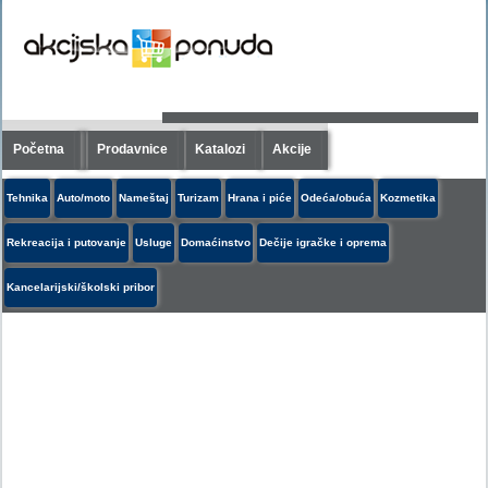
Početna
Prodavnice
Katalozi
Akcije
Tehnika
Auto/moto
Nameštaj
Turizam
Hrana i piće
Odeća/obuća
Kozmetika
Rekreacija i putovanje
Usluge
Domaćinstvo
Dečije igračke i oprema
Kancelarijski/školski pribor