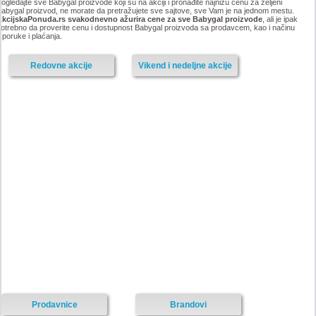
ogledajte sve Babygal proizvode koji su na akciji i pronađite najnižu cenu za željeni
abygal proizvod, ne morate da pretražujete sve sajtove, sve Vam je na jednom mestu.
AkcijskaPonuda.rs svakodnevno ažurira cene za sve Babygal proizvode
, ali je ipak
otrebno da proverite cenu i dostupnost Babygal proizvoda sa prodavcem, kao i načinu
sporuke i plaćanja.
Redovne akcije
Vikend i nedeljne akcije
Prodavnice
Brandovi