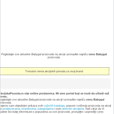
Pogledajte sve aktuelne
Babygal
proizvode na akciji i pronađite najnižu
cenu Babygal
proizvoda.
Trenutno nema akcijskih ponuda za ovaj brand
kcijskaPounda.rs nije online prodavnica. Mi smo portal koji se trudi da uštedi vaš
novac.
ogledajte sve aktuelne
Babygal
proizvode na akciji i pronađite najnižu
cenu Babygal
roizvoda.
ajemo vam objedinjen prikaza svih
važećih kataloga
, popusti i sniženja proizvoda na akciji
po
prodavnicama
,
brandovima
,
kategorijama
i svim
aktivnim akcijama
. Naš cilj je da Vi
udete što bolje informisani o popustima za sve proizvode, pronađite i uopredite cene.