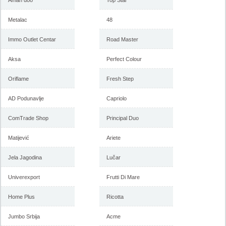
Aman doo
Top Star
Metalac
48
Immo Outlet Centar
Road Master
Aksa
Perfect Colour
Oriflame
Fresh Step
AD Podunavlje
Capriolo
ComTrade Shop
Principal Duo
Matijević
Ariete
Jela Jagodina
Lučar
Univerexport
Frutti Di Mare
Home Plus
Ricotta
Jumbo Srbija
Acme