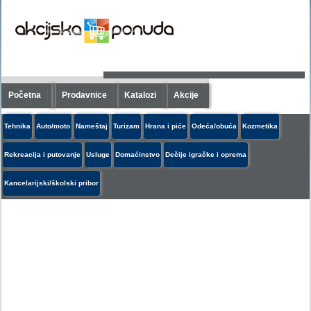
Početna
Prodavnice
Katalozi
Akcije
Tehnika
Auto/moto
Nameštaj
Turizam
Hrana i piće
Odeća/obuća
Kozmetika
Rekreacija i putovanje
Usluge
Domaćinstvo
Dečije igračke i oprema
Kancelarijski/školski pribor