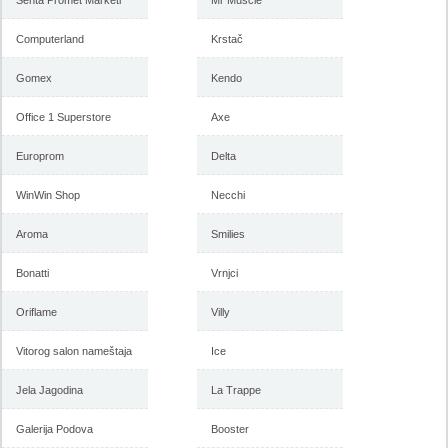
Senta Promet Marketi
Mr Muscle
Computerland
Krstač
Gomex
Kendo
Office 1 Superstore
Axe
Europrom
Delta
WinWin Shop
Necchi
Aroma
Smilies
Bonatti
Vrnjci
Oriflame
Villy
Vitorog salon nameštaja
Ice
Jela Jagodina
La Trappe
Galerija Podova
Booster