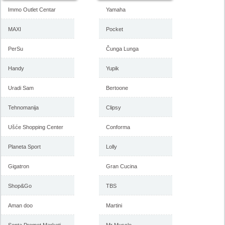
Immo Outlet Centar
Yamaha
MAXI
Pocket
PerSu
Čunga Lunga
Handy
Yupik
Uradi Sam
Bertoone
Tehnomanija
Clipsy
Ušće Shopping Center
Conforma
Planeta Sport
Lolly
Gigatron
Gran Cucina
Shop&Go
TBS
Aman doo
Martini