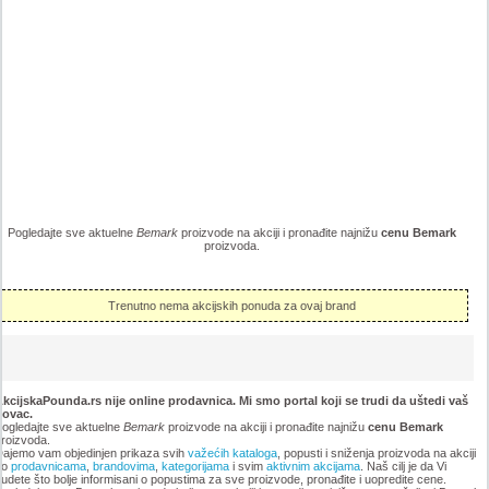
Pogledajte sve aktuelne
Bemark
proizvode na akciji i pronađite najnižu
cenu Bemark
proizvoda.
Trenutno nema akcijskih ponuda za ovaj brand
kcijskaPounda.rs nije online prodavnica. Mi smo portal koji se trudi da uštedi vaš
novac.
ogledajte sve aktuelne
Bemark
proizvode na akciji i pronađite najnižu
cenu Bemark
roizvoda.
ajemo vam objedinjen prikaza svih
važećih kataloga
, popusti i sniženja proizvoda na akciji
po
prodavnicama
,
brandovima
,
kategorijama
i svim
aktivnim akcijama
. Naš cilj je da Vi
udete što bolje informisani o popustima za sve proizvode, pronađite i uopredite cene.