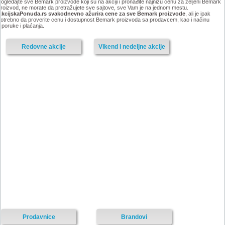
ogledajte sve Bemark proizvode koji su na akciji i pronađite najnižu cenu za željeni Bemark
roizvod, ne morate da pretražujete sve sajtove, sve Vam je na jednom mestu.
AkcijskaPonuda.rs svakodnevno ažurira cene za sve Bemark proizvode
, ali je ipak
otrebno da proverite cenu i dostupnost Bemark proizvoda sa prodavcem, kao i načinu
sporuke i plaćanja.
Redovne akcije
Vikend i nedeljne akcije
Prodavnice
Brandovi