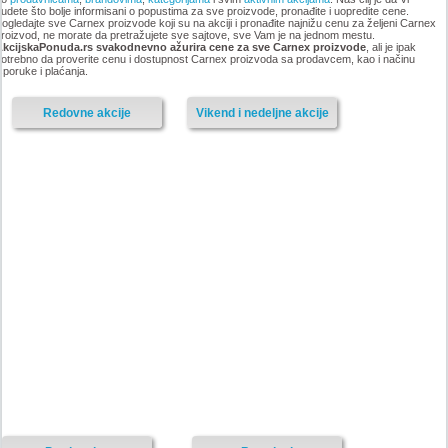
udete što bolje informisani o popustima za sve proizvode, pronađite i uopredite cene.
ogledajte sve Carnex proizvode koji su na akciji i pronađite najnižu cenu za željeni Carnex
roizvod, ne morate da pretražujete sve sajtove, sve Vam je na jednom mestu.
AkcijskaPonuda.rs svakodnevno ažurira cene za sve Carnex proizvode
, ali je ipak
otrebno da proverite cenu i dostupnost Carnex proizvoda sa prodavcem, kao i načinu
sporuke i plaćanja.
Redovne akcije
Vikend i nedeljne akcije