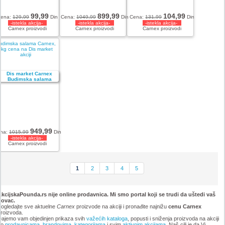
99,99
899,99
104,99
Cena:
129,99
Din
Cena:
1049,99
Din
Cena:
131,99
Din
-istekla akcija-
-istekla akcija-
-istekla akcija-
Carnex proizvodi
Carnex proizvodi
Carnex proizvodi
udimska salama Carnex,
1kg cena na Dis market
akciji
949,99
na:
1015,99
Din
-istekla akcija-
Carnex proizvodi
1
2
3
4
5
kcijskaPounda.rs nije online prodavnica. Mi smo portal koji se trudi da uštedi vaš
novac.
ogledajte sve aktuelne
Carnex
proizvode na akciji i pronađite najnižu
cenu Carnex
roizvoda.
ajemo vam objedinjen prikaza svih
važećih kataloga
, popusti i sniženja proizvoda na akciji
po
prodavnicama
,
brandovima
,
kategorijama
i svim
aktivnim akcijama
. Naš cilj je da Vi