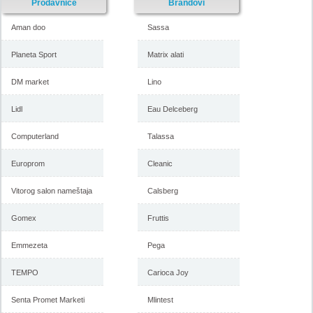
Prodavnice
Brandovi
Aman doo
Sassa
Planeta Sport
Matrix alati
DM market
Lino
Lidl
Eau Delceberg
Computerland
Talassa
Europrom
Cleanic
Vitorog salon nameštaja
Calsberg
Gomex
Fruttis
Emmezeta
Pega
TEMPO
Carioca Joy
Senta Promet Marketi
Mlintest