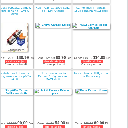
lpska kobasica Carnex,
Kulen Carnex, 100g cena
Carnex mesni narezak,
350g cena na TEMPO
na TEMPO akciji
150g cena na MAXI akciji
akciji
139,99
89,90
114,99
ena:
179,99
Din
Cena:
126,99
Din
Cena:
146,99
Din
-istekla akcija-
-istekla akcija-
-istekla akcija-
Carnex proizvodi
Carnex proizvodi
Carnex proizvodi
Delikates viršla Carnex,
Pileća prsa u omotu
Kulen Carnex, 100g cena
05g cena na Shop&Go
Carnex, 100g cena na
na Roda akciji
akciji
MAXI akciji
99,99
54,90
89,99
Cena:
129,99
Din
Cena:
84,99
Din
Cena:
129,99
Din
-istekla akcija-
-istekla akcija-
-istekla akcija-