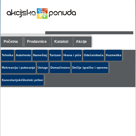
Početna
Prodavnice
Katalozi
Akcije
Tehnika
Auto/moto
Nameštaj
Turizam
Hrana i piće
Odeća/obuća
Kozmetika
Rekreacija i putovanje
Usluge
Domaćinstvo
Dečije igračke i oprema
Kancelarijski/školski pribor