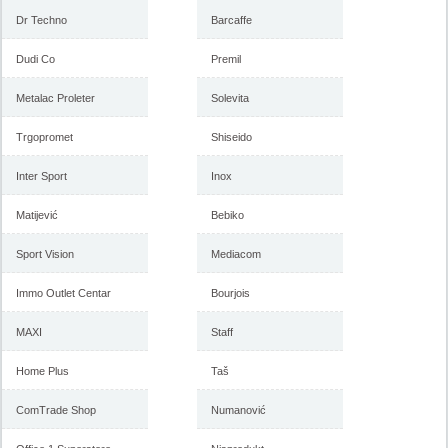
Dr Techno
Barcaffe
Dudi Co
Premil
Metalac Proleter
Solevita
Trgopromet
Shiseido
Inter Sport
Inox
Matijević
Bebiko
Sport Vision
Mediacom
Immo Outlet Centar
Bourjois
MAXI
Staff
Home Plus
Taš
ComTrade Shop
Numanović