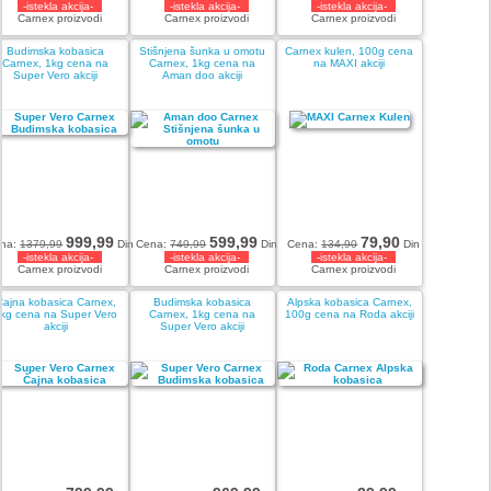
-istekla akcija-
-istekla akcija-
-istekla akcija-
Carnex proizvodi
Carnex proizvodi
Carnex proizvodi
Budimska kobasica
Stišnjena šunka u omotu
Carnex kulen, 100g cena
Carnex, 1kg cena na
Carnex, 1kg cena na
na MAXI akciji
Super Vero akciji
Aman doo akciji
999,99
599,99
79,90
na:
1379,99
Din
Cena:
749,99
Din
Cena:
134,90
Din
-istekla akcija-
-istekla akcija-
-istekla akcija-
Carnex proizvodi
Carnex proizvodi
Carnex proizvodi
Čajna kobasica Carnex,
Budimska kobasica
Alpska kobasica Carnex,
kg cena na Super Vero
Carnex, 1kg cena na
100g cena na Roda akciji
akciji
Super Vero akciji