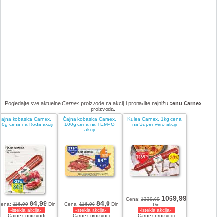
Pogledajte sve aktuelne
Carnex
proizvode na akciji i pronađite najnižu
cenu Carnex
proizvoda.
Čajna kobasica Carnex,
Čajna kobasica Carnex,
Kulen Carnex, 1kg cena
00g cena na Roda akciji
100g cena na TEMPO
na Super Vero akciji
akciji
1069,99
Cena:
1339,99
84,99
84,0
Cena:
116,99
Din
Cena:
116,90
Din
Din
-istekla akcija-
-istekla akcija-
-istekla akcija-
Carnex proizvodi
Carnex proizvodi
Carnex proizvodi