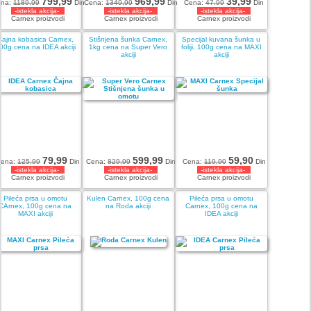
799,99
969,99
39,99
ena:
1189,99
Din
Cena:
1349,99
Din
Cena:
47,99
Din
-istekla akcija-
-istekla akcija-
-istekla akcija-
Carnex proizvodi
Carnex proizvodi
Carnex proizvodi
Čajna kobasica Carnex,
Stišnjena šunka Carnex,
Specijal kuvana šunka u
00g cena na IDEA akciji
1kg cena na Super Vero
foliji, 100g cena na MAXI
akciji
akciji
79,99
599,99
59,90
Cena:
125,99
Din
Cena:
829,99
Din
Cena:
119,90
Din
-istekla akcija-
-istekla akcija-
-istekla akcija-
Carnex proizvodi
Carnex proizvodi
Carnex proizvodi
Pileća prsa u omotu
Kulen Carnex, 100g cena
Pileća prsa u omotu
CArnex, 100g cena na
na Roda akciji
Carnex, 100g cena na
MAXI akciji
IDEA akciji