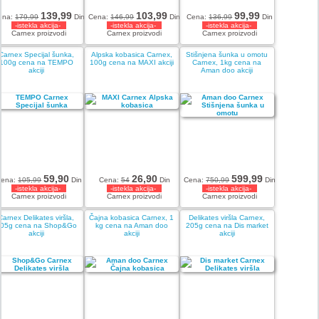
139,99
103,99
99,99
ena:
179,99
Din
Cena:
146,99
Din
Cena:
136,99
Din
-istekla akcija-
-istekla akcija-
-istekla akcija-
Carnex proizvodi
Carnex proizvodi
Carnex proizvodi
Carnex Specijal šunka,
Alpska kobasica Carnex,
Stišnjena šunka u omotu
100g cena na TEMPO
100g cena na MAXI akciji
Carnex, 1kg cena na
akciji
Aman doo akciji
59,90
26,90
599,99
Cena:
105,99
Din
Cena:
54
Din
Cena:
750,99
Din
-istekla akcija-
-istekla akcija-
-istekla akcija-
Carnex proizvodi
Carnex proizvodi
Carnex proizvodi
Carnex Delikates viršla,
Čajna kobasica Carnex, 1
Delikates viršla Carnex,
05g cena na Shop&Go
kg cena na Aman doo
205g cena na Dis market
akciji
akciji
akciji