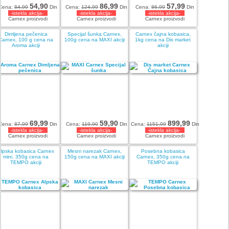
54,90
86,99
57,99
Cena:
84,99
Din
Cena:
124,99
Din
Cena:
86,99
Din
-istekla akcija-
-istekla akcija-
-istekla akcija-
Carnex proizvodi
Carnex proizvodi
Carnex proizvodi
Dimljena pečenica
Specijal šunka Carnex,
Carnex čajna kobasica,
Carnex, 100 g cena na
100g cena na MAXI akciji
1kg cena na Dis market
Aroma akciji
akciji
69,99
59,90
899,99
Cena:
87,99
Din
Cena:
119,90
Din
Cena:
1151,99
Din
-istekla akcija-
-istekla akcija-
-istekla akcija-
Carnex proizvodi
Carnex proizvodi
Carnex proizvodi
Alpska kobasica Carnex
Mesni narezak Carnex,
Posebna kobasica
mini, 350g cena na
150g cena na MAXI akciji
Carnex, 350g cena na
TEMPO akciji
TEMPO akciji