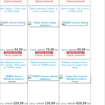
Carnex proizvodi
Carnex proizvodi
Carnex proizvodi
ulen Carnex, 100g cena
Čajna kobasica Carnex, g
Carnex kulen, 100 g cena
na IDEA akciji
cena na Roda akciji
na IDEA akciji
94,99
79,99
99,99
Cena:
134,99
Din
Cena:
116,99
Din
Cena:
134,99
Din
-istekla akcija-
-istekla akcija-
-istekla akcija-
Carnex proizvodi
Carnex proizvodi
Carnex proizvodi
Mini stišnjena šunka u
Alpska kobasica Carnex
Stišnjena šunka Carnex,
motu Carnex, 350g cena
cena na TEMPO akciji
1kg cena na Super Vero
na TEMPO akciji
akciji
229,99
139,99
629,99
ena:
279,99
Din
Cena:
179,99
Din
Cena:
869,99
Din