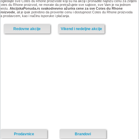
ogledajte sve Cotes du Rhone proizvode koji su na akciji i pronađite najnižu cenu za željeni
otes du Rhone proizvod, ne morate da pretražujete sve sajtove, sve Vam je na jednom
mestu.
AkcijskaPonuda.rs svakodnevno ažurira cene za sve Cotes du Rhone
proizvode
, ali je ipak potrebno da proverite cenu i dostupnost Cotes du Rhone proizvoda
a prodavcem, kao i načinu isporuke i plaćanja.
Redovne akcije
Vikend i nedeljne akcije
Prodavnice
Brandovi