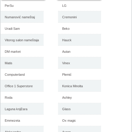
PerSu
LG
Numanović nameštaj
Cremonini
Uradi Sam
Beko
Vitorog salon nameštaja
Hauck
DM market
Autan
Matis
Vinex
Computerland
Plemić
Office 1 Superstore
Konica Minolta
Roda
Ashley
Laguna knjižara
Glass
Emmezeta
Ox magic