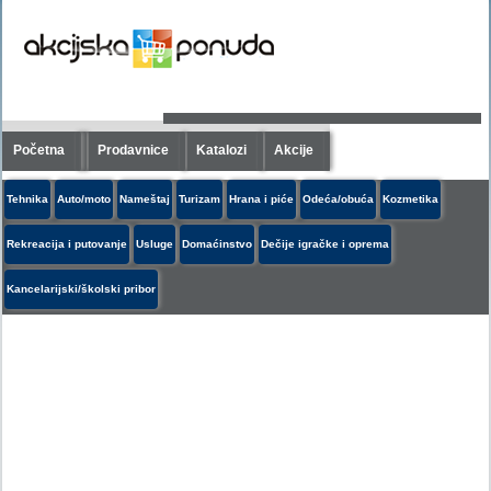
Početna
Prodavnice
Katalozi
Akcije
Tehnika
Auto/moto
Nameštaj
Turizam
Hrana i piće
Odeća/obuća
Kozmetika
Rekreacija i putovanje
Usluge
Domaćinstvo
Dečije igračke i oprema
Kancelarijski/školski pribor