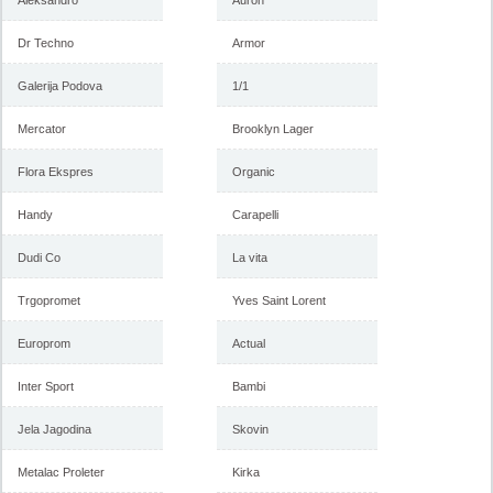
Aleksandro
Auron
Dr Techno
Armor
Galerija Podova
1/1
Mercator
Brooklyn Lager
Flora Ekspres
Organic
Handy
Carapelli
Dudi Co
La vita
Trgopromet
Yves Saint Lorent
Europrom
Actual
Inter Sport
Bambi
Jela Jagodina
Skovin
Metalac Proleter
Kirka