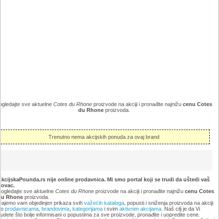
ogledajte sve aktuelne
Cotes du Rhone
proizvode na akciji i pronađite najnižu
cenu Cotes
du Rhone
proizvoda.
Trenutno nema akcijskih ponuda za ovaj brand
kcijskaPounda.rs nije online prodavnica. Mi smo portal koji se trudi da uštedi vaš
novac.
ogledajte sve aktuelne
Cotes du Rhone
proizvode na akciji i pronađite najnižu
cenu Cotes
du Rhone
proizvoda.
ajemo vam objedinjen prikaza svih
važećih kataloga
, popusti i sniženja proizvoda na akciji
po
prodavnicama
,
brandovima
,
kategorijama
i svim
aktivnim akcijama
. Naš cilj je da Vi
udete što bolje informisani o popustima za sve proizvode, pronađite i uopredite cene.