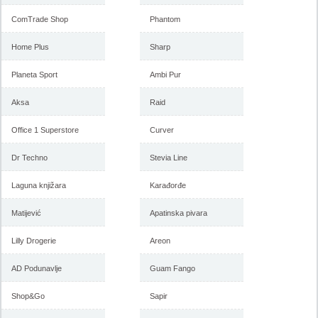
ComTrade Shop
Phantom
Home Plus
Sharp
Planeta Sport
Ambi Pur
Aksa
Raid
Office 1 Superstore
Curver
Dr Techno
Stevia Line
Laguna knjižara
Karađorđe
Matijević
Apatinska pivara
Lilly Drogerie
Areon
AD Podunavlje
Guam Fango
Shop&Go
Sapir