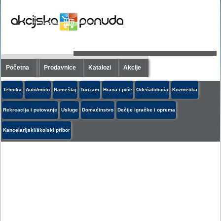
Početna
Prodavnice
Katalozi
Akcije
Tehnika
Auto/moto
Nameštaj
Turizam
Hrana i piće
Odeća/obuća
Kozmetika
Rekreacija i putovanje
Usluge
Domaćinstvo
Dečije igračke i oprema
Kancelarijski/školski pribor