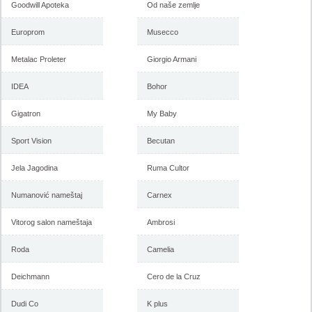
Goodwill Apoteka
Od naše zemlje
Europrom
Musecco
Metalac Proleter
Giorgio Armani
IDEA
Bohor
Gigatron
My Baby
Sport Vision
Becutan
Jela Jagodina
Ruma Cultor
Numanović nameštaj
Carnex
Vitorog salon nameštaja
Ambrosi
Roda
Camelia
Deichmann
Cero de la Cruz
Dudi Co
K plus