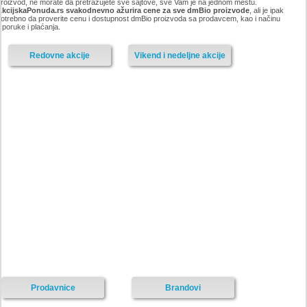
roizvod, ne morate da pretražujete sve sajtove, sve Vam je na jednom mestu.
AkcijskaPonuda.rs svakodnevno ažurira cene za sve dmBio proizvode
, ali je ipak
otrebno da proverite cenu i dostupnost dmBio proizvoda sa prodavcem, kao i načinu
sporuke i plaćanja.
Redovne akcije
Vikend i nedeljne akcije
Prodavnice
Brandovi