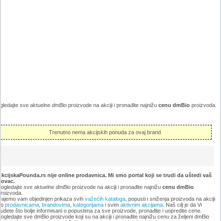
gledajte sve aktuelne
dmBio
proizvode na akciji i pronađite najnižu
cenu dmBio
proizvoda.
Trenutno nema akcijskih ponuda za ovaj brand
kcijskaPounda.rs nije online prodavnica. Mi smo portal koji se trudi da uštedi vaš
novac.
ogledajte sve aktuelne
dmBio
proizvode na akciji i pronađite najnižu
cenu dmBio
roizvoda.
ajemo vam objedinjen prikaza svih
važećih kataloga
, popusti i sniženja proizvoda na akciji
po
prodavnicama
,
brandovima
,
kategorijama
i svim
aktivnim akcijama
. Naš cilj je da Vi
udete što bolje informisani o popustima za sve proizvode, pronađite i uopredite cene.
ogledajte sve dmBio proizvode koji su na akciji i pronađite najnižu cenu za željeni dmBio