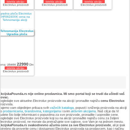
-istekla akcija-
-istekla akcija-
-istekla akcija-
Electrolux proizvodi
Electrolux proizvodi
Electrolux proizvodi
gradna ploča Electrolux
EHF06240XK cena na
Tehnomanija akciji
22990
ena:
25490
Din
-istekla akcija-
Electrolux proizvodi
kcijskaPounda.rs nije online prodavnica. Mi smo portal koji se trudi da uštedi vaš
novac.
ogledajte sve aktuelne
Electrolux
proizvode na akciji i pronađite najnižu
cenu Electrolux
roizvoda.
ajemo vam objedinjen prikaza svih
važećih kataloga
, popusti i sniženja proizvoda na akciji
po
prodavnicama
,
brandovima
,
kategorijama
i svim
aktivnim akcijama
. Naš cilj je da Vi
udete što bolje informisani o popustima za sve proizvode, pronađite i uopredite cene.
ogledajte sve Electrolux proizvode koji su na akciji i pronađite najnižu cenu za željeni
lectrolux proizvod, ne morate da pretražujete sve sajtove, sve Vam je na jednom mestu.
AkcijskaPonuda.rs svakodnevno ažurira cene za sve Electrolux proizvode
, ali je ipak
otrebno da proverite cenu i dostupnost Electrolux proizvoda sa prodavcem, kao i načinu