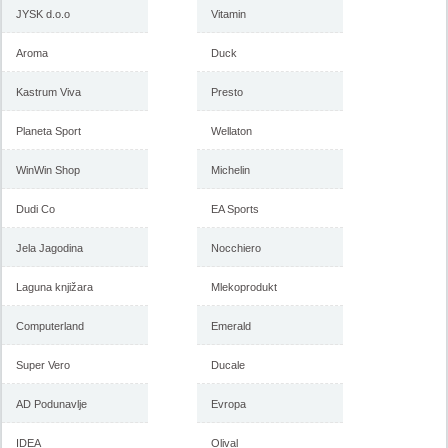
JYSK d.o.o
Vitamin
Aroma
Duck
Kastrum Viva
Presto
Planeta Sport
Wellaton
WinWin Shop
Michelin
Dudi Co
EA Sports
Jela Jagodina
Nocchiero
Laguna knjižara
Mlekoprodukt
Computerland
Emerald
Super Vero
Ducale
AD Podunavlje
Evropa
IDEA
Olival