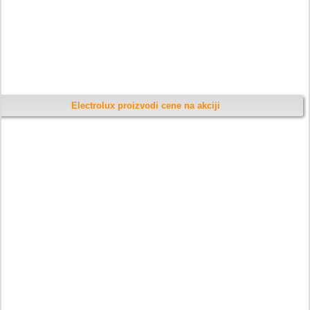
Electrolux proizvodi cene na akciji