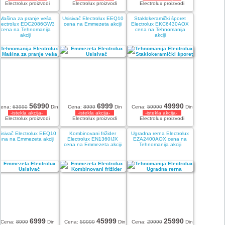
Electrolux proizvodi
Electrolux proizvodi
Electrolux proizvodi
Mašina za pranje veša
Usisivač Electrolux EEQ10
Staklokeramički šporet
lectrolux EDC2086GW3
cena na Emmezeta akciji
Electrolux EKC6430AOX
cena na Tehnomanija
cena na Tehnomanija
akciji
akciji
56990
6999
49990
ena:
63990
Din
Cena:
8999
Din
Cena:
59990
Din
-istekla akcija-
-istekla akcija-
-istekla akcija-
Electrolux proizvodi
Electrolux proizvodi
Electrolux proizvodi
isivač Electrolux EEQ10
Kombinovani frižider
Ugradna rerna Electrolux
ena na Emmezeta akciji
Electrolux EN1360IJX
EZA2400AOX cena na
cena na Emmezeta akciji
Tehnomanija akciji
6999
45999
25990
Cena:
8999
Din
Cena:
59999
Din
Cena:
29990
Din