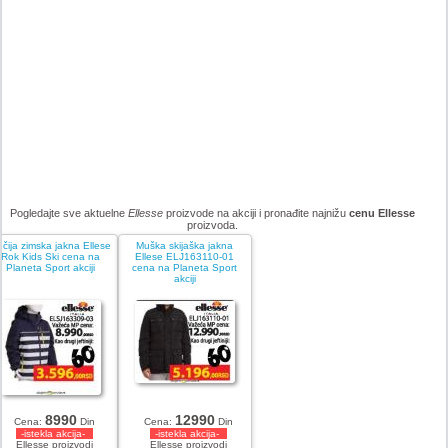
Pogledajte sve aktuelne
Ellesse
proizvode na akciji i pronađite najnižu
cenu Ellesse
proizvoda.
čija zimska jakna Ellese
Muška skijaška jakna
Rok Kids Ski cena na
Ellese ELJ163110-01
Planeta Sport akciji
cena na Planeta Sport
akciji
8990
12990
Cena:
Din
Cena:
Din
-istekla akcija-
-istekla akcija-
Ellesse proizvodi
Ellesse proizvodi