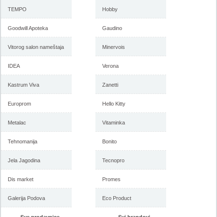
TEMPO
Hobby
Goodwill Apoteka
Gaudino
Vitorog salon nameštaja
Minervois
IDEA
Verona
Kastrum Viva
Zanetti
Europrom
Hello Kitty
Metalac
Vitaminka
Tehnomanija
Bonito
Jela Jagodina
Tecnopro
Dis market
Promes
Galerija Podova
Eco Product