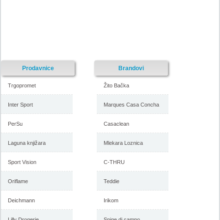
Prodavnice
Brandovi
Trgopromet
Žito Bačka
Inter Sport
Marques Casa Concha
PerSu
Casaclean
Laguna knjižara
Mlekara Loznica
Sport Vision
C-THRU
Oriflame
Teddie
Deichmann
Irikom
Lilly Drogerie
Spige di campo