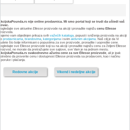
kcijskaPounda.rs nije online prodavnica. Mi smo portal koji se trudi da uštedi vaš
novac.
ogledajte sve aktuelne
Ellesse
proizvode na akciji i pronađite najnižu
cenu Ellesse
roizvoda.
ajemo vam objedinjen prikaza svih
važećih kataloga
, popusti i sniženja proizvoda na akciji
po
prodavnicama
,
brandovima
,
kategorijama
i svim
aktivnim akcijama
. Naš cilj je da Vi
udete što bolje informisani o popustima za sve proizvode, pronađite i uopredite cene.
ogledajte sve Ellesse proizvode koji su na akciji i pronađite najnižu cenu za željeni Ellesse
roizvod, ne morate da pretražujete sve sajtove, sve Vam je na jednom mestu.
AkcijskaPonuda.rs svakodnevno ažurira cene za sve Ellesse proizvode
, ali je ipak
otrebno da proverite cenu i dostupnost Ellesse proizvoda sa prodavcem, kao i načinu
sporuke i plaćanja.
Redovne akcije
Vikend i nedeljne akcije