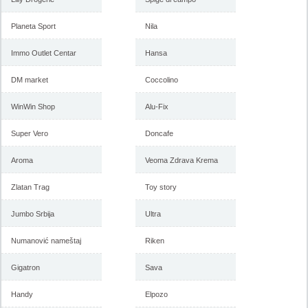
Planeta Sport
Nila
Immo Outlet Centar
Hansa
DM market
Coccolino
WinWin Shop
Alu-Fix
Super Vero
Doncafe
Aroma
Veoma Zdrava Krema
Zlatan Trag
Toy story
Jumbo Srbija
Ultra
Numanović nameštaj
Riken
Gigatron
Sava
Handy
Elpozo