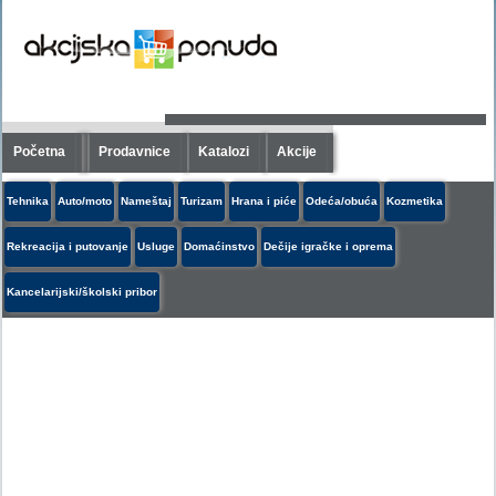
Početna
Prodavnice
Katalozi
Akcije
Tehnika
Auto/moto
Nameštaj
Turizam
Hrana i piće
Odeća/obuća
Kozmetika
Rekreacija i putovanje
Usluge
Domaćinstvo
Dečije igračke i oprema
Kancelarijski/školski pribor