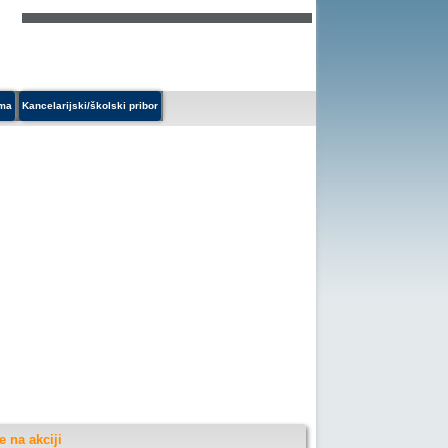
ema
Kancelarijski/školski pribor
 na akciji