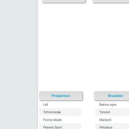
Prodavnice
Brandovi
Lidl
Bakina tajna
Tehnomanija
Tanasić
Forma Ideale
Mariachi
Planeta Sport
Himalaya