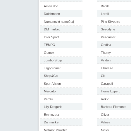
Aman doo
Barilla
Deichmann
Lorelli
Numanović nameštaj
Pino Silvestre
DM market
Sesodyne
Inter Sport
Pescamar
TEMPO
Ondina
Gomex
Thomy
Jumbo Srbija
Vindon
Trgopromet
Libresse
Shop&Go
CK
Sport Vision
Carapelli
Mercator
Home Expert
PerSu
Rekić
Lilly Drogerie
Barbera Plemonte
Emmezeta
Oliver
Dis market
Valnea
Metalac Proleter
Nicky