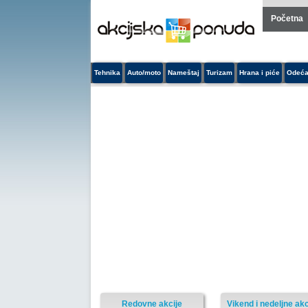
Početna
Tehnika
Auto/moto
Nameštaj
Turizam
Hrana i piće
Odeća
Redovne akcije
Vikend i nedeljne akc