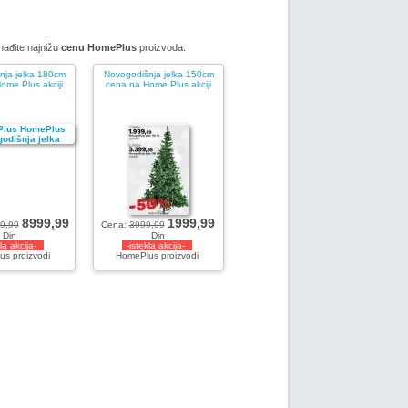
nađite najnižu
cenu HomePlus
proizvoda.
nja jelka 180cm
Novogodišnja jelka 150cm
ome Plus akciji
cena na Home Plus akciji
8999,99
1999,99
9,99
Cena:
3999,99
Din
Din
kla akcija-
-istekla akcija-
s proizvodi
HomePlus proizvodi