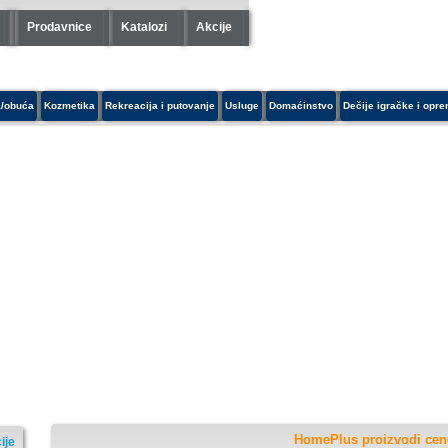
Prodavnice
Katalozi
Akcije
/obuća
Kozmetika
Rekreacija i putovanje
Usluge
Domaćinstvo
Dečije igračke i opr
HomePlus proizvodi cene
ije