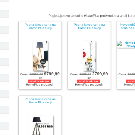
Pogledajte sve aktuelne
HomePlus
proizvode na akciji i pro
Podna lampa cena na
Podna lampa cena na
Novogodiš
Home Plus akciji
Home Plus akciji
cena na H
9799,99
2799,99
Cena:
10999,99
Cena:
3999,99
Cena:
1799
Din
Din
-istekla akcija-
-istekla akcija-
-iste
HomePlus proizvodi
HomePlus proizvodi
HomePlu
Podna lampa cena na
Home Plus akciji