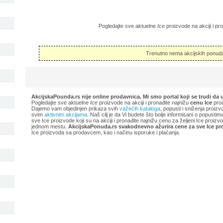
Pogledajte sve aktuelne
Ice
proizvode na akciji i pr
Trenutno nema akcijskih ponuda
AkcijskaPounda.rs nije online prodavnica. Mi smo portal koji se trudi da 
Pogledajte sve aktuelne
Ice
proizvode na akciji i pronađite najnižu
cenu Ice
proi
Dajemo vam objedinjen prikaza svih
važećih kataloga
, popusti i sniženja proizv
svim
aktivnim akcijama
. Naš cilj je da Vi budete što bolje informisani o popusti
sve Ice proizvode koji su na akciji i pronađite najnižu cenu za željeni Ice proiz
jednom mestu.
AkcijskaPonuda.rs svakodnevno ažurira cene za sve Ice pr
Ice proizvoda sa prodavcem, kao i načinu isporuke i plaćanja.