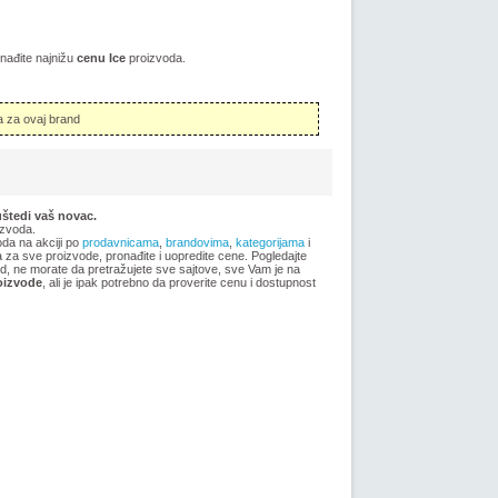
onađite najnižu
cenu Ice
proizvoda.
 za ovaj brand
uštedi vaš novac.
zvoda.
oda na akciji po
prodavnicama
,
brandovima
,
kategorijama
i
ma za sve proizvode, pronađite i uopredite cene. Pogledajte
vod, ne morate da pretražujete sve sajtove, sve Vam je na
oizvode
, ali je ipak potrebno da proverite cenu i dostupnost