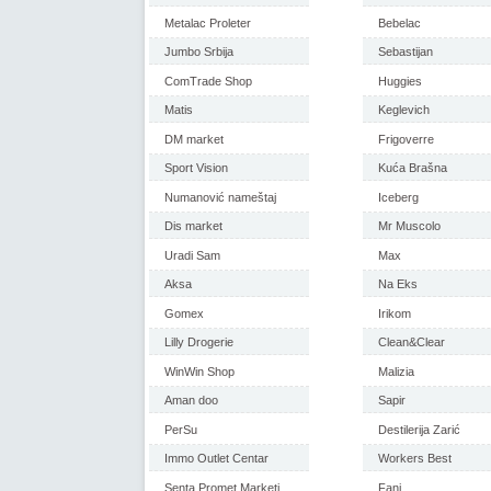
Metalac Proleter
Bebelac
Jumbo Srbija
Sebastijan
ComTrade Shop
Huggies
Matis
Keglevich
DM market
Frigoverre
Sport Vision
Kuća Brašna
Numanović nameštaj
Iceberg
Dis market
Mr Muscolo
Uradi Sam
Max
Aksa
Na Eks
Gomex
Irikom
Lilly Drogerie
Clean&Clear
WinWin Shop
Malizia
Aman doo
Sapir
PerSu
Destilerija Zarić
Immo Outlet Centar
Workers Best
Senta Promet Marketi
Fani