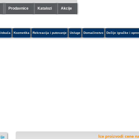
Prodavnice
Katalozi
Akcije
/obuća
Kozmetika
Rekreacija i putovanje
Usluge
Domaćinstvo
Dečije igračke i opr
Ice proizvodi cene na
ije