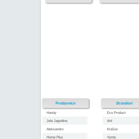
Prodavnice
Brandovi
Handy
Eco Product
Jela Jagodina
Arti
Aleksandro
Krašov
Home Plus
Yumis