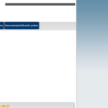
ema
Kancelarijski/školski pribor
 akciji