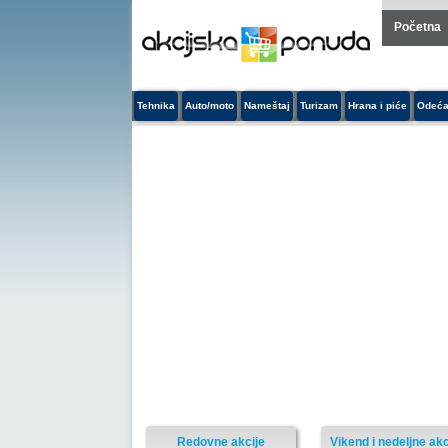
Početna
Tehnika
Auto/moto
Nameštaj
Turizam
Hrana i piće
Odeća
Redovne akcije
Vikend i nedeljne akc