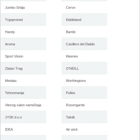
Jumbo Srbija
Cerve
Trgopromet
Kiddieland
Handy
Bambi
Aroma
Casillero del Diablo
Sport Vision
Kleenex
Zlatan Trag
O'NEILL
Metalac
Worthingtons
Tehnomanija
Pufies
Vitorog salon nameštaja
Rosengarde
JYSK d.o.o
Taktik
IDEA
Air wick