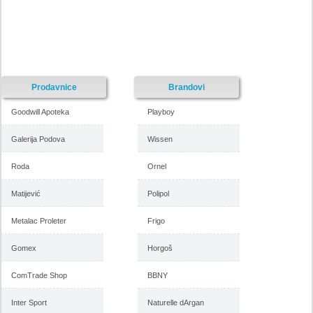
Prodavnice
Brandovi
Goodwill Apoteka
Playboy
Galerija Podova
Wissen
Roda
Ornel
Matijević
Polipol
Metalac Proleter
Frigo
Gomex
Horgoš
ComTrade Shop
BBNY
Inter Sport
Naturelle dArgan