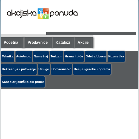
Početna
Prodavnice
Katalozi
Akcije
Tehnika
Auto/moto
Nameštaj
Turizam
Hrana i piće
Odeća/obuća
Kozmetika
Rekreacija i putovanje
Usluge
Domaćinstvo
Dečije igračke i oprema
Kancelarijski/školski pribor