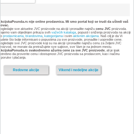
kcijskaPounda.rs nije online prodavnica. Mi smo portal koji se trudi da uštedi vaš
novac.
ogledajte sve aktuelne
JVC
proizvode na akciji i pronađite najnižu
cenu JVC
proizvoda.
ajemo vam objedinjen prikaza svih
važećih kataloga
, popusti i sniženja proizvoda na akciji
po
prodavnicama
,
brandovima
,
kategorijama
i svim
aktivnim akcijama
. Naš cilj je da Vi
udete što bolje informisani o popustima za sve proizvode, pronađite i uopredite cene.
ogledajte sve JVC proizvode koji su na akciji i pronađite najnižu cenu za željeni JVC
roizvod, ne morate da pretražujete sve sajtove, sve Vam je na jednom mestu.
AkcijskaPonuda.rs svakodnevno ažurira cene za sve JVC proizvode
, ali je ipak
otrebno da proverite cenu i dostupnost JVC proizvoda sa prodavcem, kao i načinu
sporuke i plaćanja.
Redovne akcije
Vikend i nedeljne akcije