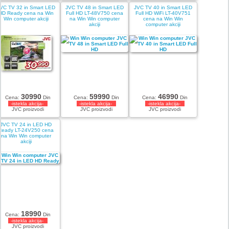
VC TV 32 in Smart LED
JVC TV 48 in Smart LED
JVC TV 40 in Smart LED
HD Ready cena na Win
Full HD LT-48V750 cena
Full HD WiFi LT-40V751
Win computer akciji
na Win Win computer
cena na Win Win
akciji
computer akciji
30990
59990
46990
Cena:
Din
Cena:
Din
Cena:
Din
-istekla akcija-
-istekla akcija-
-istekla akcija-
JVC proizvodi
JVC proizvodi
JVC proizvodi
JVC TV 24 in LED HD
Ready LT-24V250 cena
na Win Win computer
akciji
18990
Cena:
Din
-istekla akcija-
JVC proizvodi