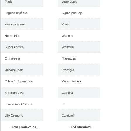
Matis
Lego duplo
Laguna knjižara
Sigma posudje
Flora Ekspres
Puerri
Home Plus
Wacom
Super kartica
Wellaton
Emmezeta
Margavita
Univerexport
Prestigio
Office 1 Superstore
Vaša mlekara
Kastrum Viva
Caldera
Immo Outlet Centar
Fa
Lilly Drogerie
Carriwell
- Sve prodavnice -
- Svi brandovi -