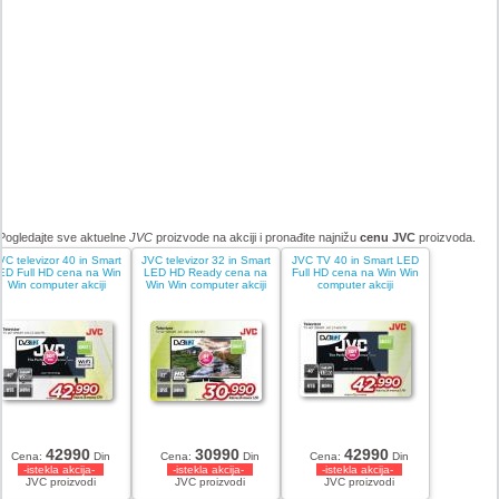
Pogledajte sve aktuelne
JVC
proizvode na akciji i pronađite najnižu
cenu JVC
proizvoda.
VC televizor 40 in Smart
JVC televizor 32 in Smart
JVC TV 40 in Smart LED
ED Full HD cena na Win
LED HD Ready cena na
Full HD cena na Win Win
Win computer akciji
Win Win computer akciji
computer akciji
42990
30990
42990
Cena:
Din
Cena:
Din
Cena:
Din
-istekla akcija-
-istekla akcija-
-istekla akcija-
JVC proizvodi
JVC proizvodi
JVC proizvodi