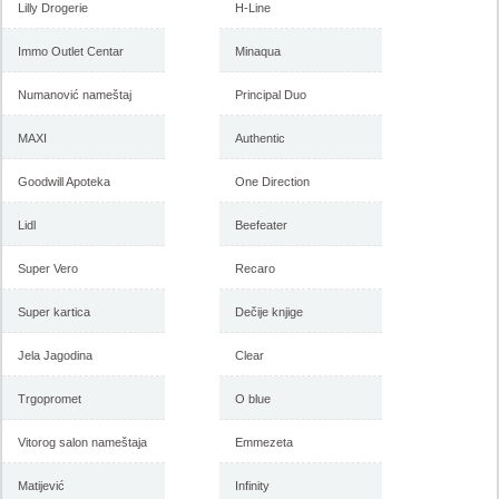
Lilly Drogerie
H-Line
Immo Outlet Centar
Minaqua
Numanović nameštaj
Principal Duo
MAXI
Authentic
Goodwill Apoteka
One Direction
Lidl
Beefeater
Super Vero
Recaro
Super kartica
Dečije knjige
Jela Jagodina
Clear
Trgopromet
O blue
Vitorog salon nameštaja
Emmezeta
Matijević
Infinity