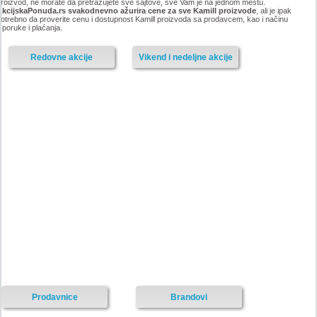
roizvod, ne morate da pretražujete sve sajtove, sve Vam je na jednom mestu.
AkcijskaPonuda.rs svakodnevno ažurira cene za sve Kamill proizvode
, ali je ipak
otrebno da proverite cenu i dostupnost Kamill proizvoda sa prodavcem, kao i načinu
sporuke i plaćanja.
Redovne akcije
Vikend i nedeljne akcije
Prodavnice
Brandovi