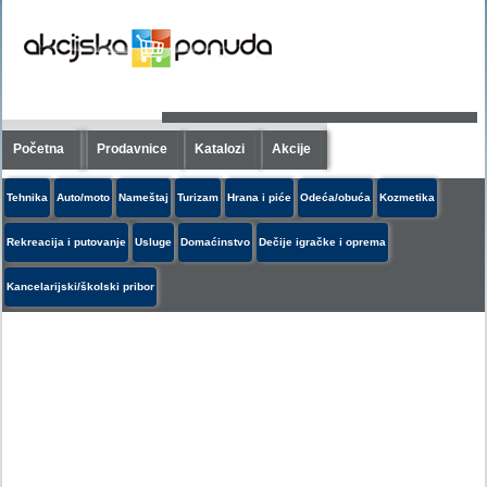
Početna
Prodavnice
Katalozi
Akcije
Tehnika
Auto/moto
Nameštaj
Turizam
Hrana i piće
Odeća/obuća
Kozmetika
Rekreacija i putovanje
Usluge
Domaćinstvo
Dečije igračke i oprema
Kancelarijski/školski pribor