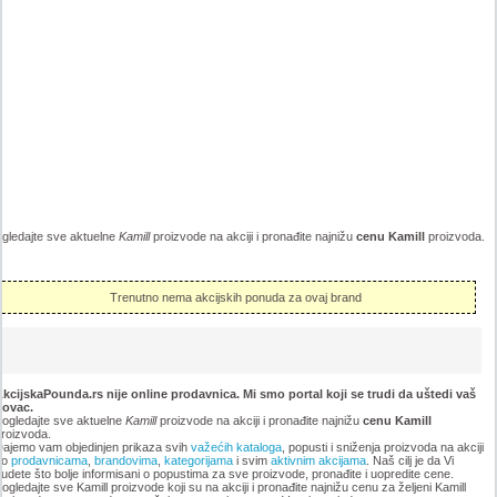
gledajte sve aktuelne
Kamill
proizvode na akciji i pronađite najnižu
cenu Kamill
proizvoda.
Trenutno nema akcijskih ponuda za ovaj brand
kcijskaPounda.rs nije online prodavnica. Mi smo portal koji se trudi da uštedi vaš
novac.
ogledajte sve aktuelne
Kamill
proizvode na akciji i pronađite najnižu
cenu Kamill
roizvoda.
ajemo vam objedinjen prikaza svih
važećih kataloga
, popusti i sniženja proizvoda na akciji
po
prodavnicama
,
brandovima
,
kategorijama
i svim
aktivnim akcijama
. Naš cilj je da Vi
udete što bolje informisani o popustima za sve proizvode, pronađite i uopredite cene.
ogledajte sve Kamill proizvode koji su na akciji i pronađite najnižu cenu za željeni Kamill