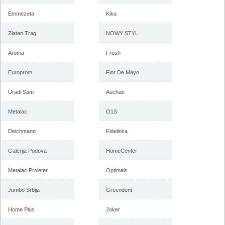
Emmezeta
Kika
Zlatan Trag
NOWY STYL
Aroma
Fresh
Europrom
Flor De Mayo
Uradi Sam
Auchan
Metalac
O1S
Deichmann
Fidelinka
Galerija Podova
HomeCenter
Metalac Proleter
Optimals
Jumbo Srbija
Greendent
Home Plus
Joker