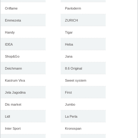
Oriflame
Pavloderm
Emmezeta
ZURICH
Handy
Tigar
IDEA
Heba
Shop&Go
Jana
Deichmann
8.6 Original
Kastrum Viva
Sweet system
Jela Jagodina
First
Dis market
Jumbo
Lidl
La Perla
Inter Sport
Kronospan