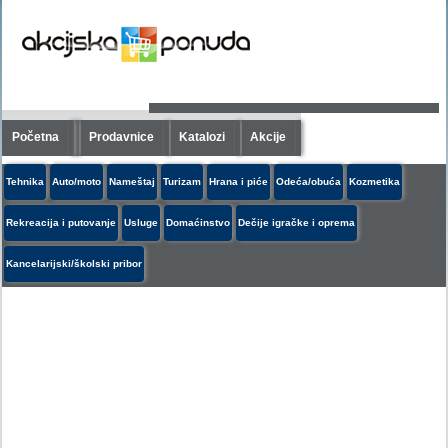
Početna
Prodavnice
Katalozi
Akcije
Tehnika
Auto/moto
Nameštaj
Turizam
Hrana i piće
Odeća/obuća
Kozmetika
Rekreacija i putovanje
Usluge
Domaćinstvo
Dečije igračke i oprema
Kancelarijski/školski pribor