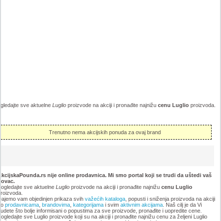
gledajte sve aktuelne
Luglio
proizvode na akciji i pronađite najnižu
cenu Luglio
proizvoda.
Trenutno nema akcijskih ponuda za ovaj brand
kcijskaPounda.rs nije online prodavnica. Mi smo portal koji se trudi da uštedi vaš
novac.
ogledajte sve aktuelne
Luglio
proizvode na akciji i pronađite najnižu
cenu Luglio
roizvoda.
ajemo vam objedinjen prikaza svih
važećih kataloga
, popusti i sniženja proizvoda na akciji
po
prodavnicama
,
brandovima
,
kategorijama
i svim
aktivnim akcijama
. Naš cilj je da Vi
udete što bolje informisani o popustima za sve proizvode, pronađite i uopredite cene.
ogledajte sve Luglio proizvode koji su na akciji i pronađite najnižu cenu za željeni Luglio