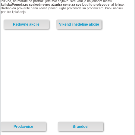
roizvod, ne morate da pretražujete sve sajtove, sve Vam je na jednom mestu.
AkcijskaPonuda.rs svakodnevno ažurira cene za sve Luglio proizvode
, ali je ipak
otrebno da proverite cenu i dostupnost Luglio proizvoda sa prodavcem, kao i načinu
sporuke i plaćanja.
Redovne akcije
Vikend i nedeljne akcije
Prodavnice
Brandovi