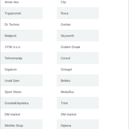
Aman doo
City
Trgopromet
Roxa
Dr Techno
Gerber
Matijević
Skyworth
JYSK d.o.o
Gulden Draak
Tehnomanija
Cereol
Gigatron
Omegol
Uradi Sam
Bebiko
Sport Vision
Meduška
Goodwill Apoteka
Trivit
DM market
DM market
WinWin Shop
Diplona