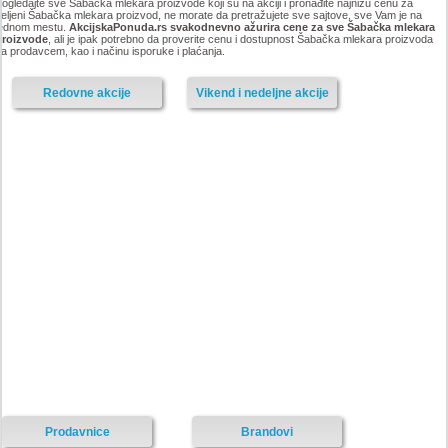
ogledajte sve Šabačka mlekara proizvode koji su na akciji i pronađite najnižu cenu za
eljeni Šabačka mlekara proizvod, ne morate da pretražujete sve sajtove, sve Vam je na
jednom mestu.
AkcijskaPonuda.rs svakodnevno ažurira cene za sve Šabačka mlekara
proizvode
, ali je ipak potrebno da proverite cenu i dostupnost Šabačka mlekara proizvoda
a prodavcem, kao i načinu isporuke i plaćanja.
Redovne akcije
Vikend i nedeljne akcije
Prodavnice
Brandovi