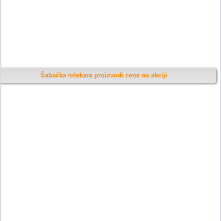
Šabačka mlekara proizvodi cene na akciji