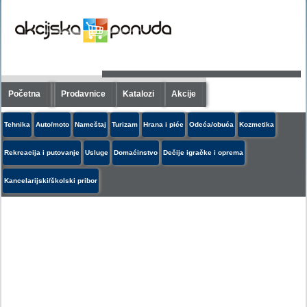
Početna
Prodavnice
Katalozi
Akcije
Tehnika
Auto/moto
Nameštaj
Turizam
Hrana i piće
Odeća/obuća
Kozmetika
Rekreacija i putovanje
Usluge
Domaćinstvo
Dečije igračke i oprema
Kancelarijski/školski pribor