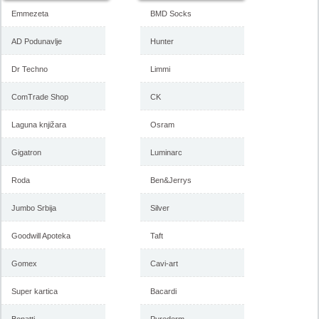
Emmezeta
BMD Socks
AD Podunavlje
Hunter
Dr Techno
Limmi
ComTrade Shop
CK
Laguna knjižara
Osram
Gigatron
Luminarc
Roda
Ben&Jerrys
Jumbo Srbija
Silver
Goodwill Apoteka
Taft
Gomex
Cavi-art
Super kartica
Bacardi