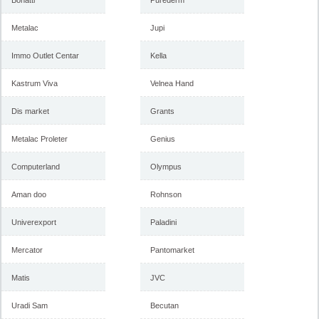
Bonatti
Purederm
Metalac
Jupi
Immo Outlet Centar
Kella
Kastrum Viva
Velnea Hand
Dis market
Grants
Metalac Proleter
Genius
Computerland
Olympus
Aman doo
Rohnson
Univerexport
Paladini
Mercator
Pantomarket
Matis
JVC
Uradi Sam
Becutan