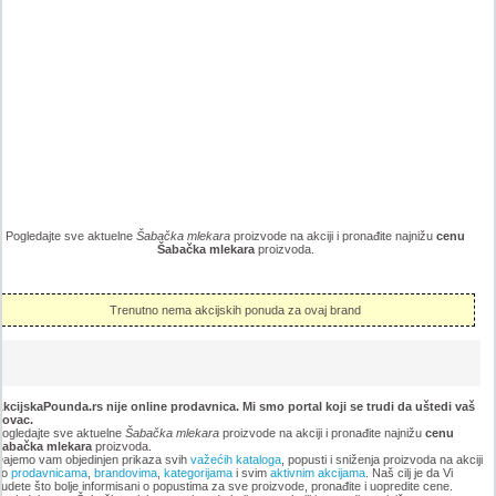
Pogledajte sve aktuelne
Šabačka mlekara
proizvode na akciji i pronađite najnižu
cenu
Šabačka mlekara
proizvoda.
Trenutno nema akcijskih ponuda za ovaj brand
kcijskaPounda.rs nije online prodavnica. Mi smo portal koji se trudi da uštedi vaš
novac.
ogledajte sve aktuelne
Šabačka mlekara
proizvode na akciji i pronađite najnižu
cenu
Šabačka mlekara
proizvoda.
ajemo vam objedinjen prikaza svih
važećih kataloga
, popusti i sniženja proizvoda na akciji
po
prodavnicama
,
brandovima
,
kategorijama
i svim
aktivnim akcijama
. Naš cilj je da Vi
udete što bolje informisani o popustima za sve proizvode, pronađite i uopredite cene.