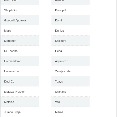
Inter Sport
Malizia
Shop&Go
Principal
Goodwill Apoteka
Korni
Matis
Dunlop
Mercator
Snickers
Dr Techno
Heba
Forma Ideale
Aquafresh
Univerexport
Zemlja čuda
Dudi Co
7days
Metalac Proleter
Shimano
Metalac
Vito
Jumbo Srbija
Milkos