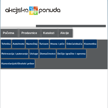
Početna
Prodavnice
Katalozi
Akcije
Tehnika
Auto/moto
Nameštaj
Turizam
Hrana i piće
Odeća/obuća
Kozmetika
Rekreacija i putovanje
Usluge
Domaćinstvo
Dečije igračke i oprema
Kancelarijski/školski pribor