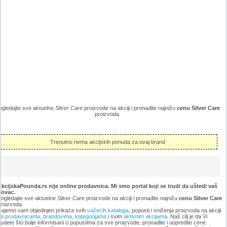
ogledajte sve aktuelne
Silver Care
proizvode na akciji i pronađite najnižu
cenu Silver Care
proizvoda.
Trenutno nema akcijskih ponuda za ovaj brand
kcijskaPounda.rs nije online prodavnica. Mi smo portal koji se trudi da uštedi vaš
novac.
ogledajte sve aktuelne
Silver Care
proizvode na akciji i pronađite najnižu
cenu Silver Care
roizvoda.
ajemo vam objedinjen prikaza svih
važećih kataloga
, popusti i sniženja proizvoda na akciji
po
prodavnicama
,
brandovima
,
kategorijama
i svim
aktivnim akcijama
. Naš cilj je da Vi
udete što bolje informisani o popustima za sve proizvode, pronađite i uopredite cene.