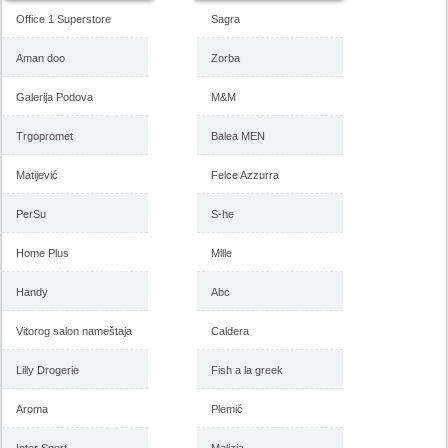
Office 1 Superstore
Sagra
Aman doo
Zorba
Galerija Podova
M&M
Trgopromet
Balea MEN
Matijević
Felce Azzurra
PerSu
S-he
Home Plus
Mille
Handy
Abc
Vitorog salon nameštaja
Caldera
Lilly Drogerie
Fish a la greek
Aroma
Plemić