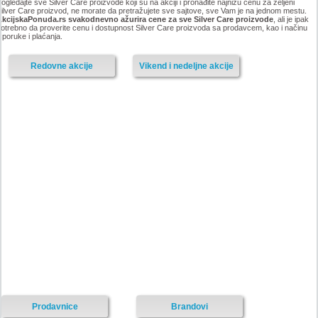
ogledajte sve Silver Care proizvode koji su na akciji i pronađite najnižu cenu za željeni
ilver Care proizvod, ne morate da pretražujete sve sajtove, sve Vam je na jednom mestu.
AkcijskaPonuda.rs svakodnevno ažurira cene za sve Silver Care proizvode
, ali je ipak
otrebno da proverite cenu i dostupnost Silver Care proizvoda sa prodavcem, kao i načinu
sporuke i plaćanja.
Redovne akcije
Vikend i nedeljne akcije
Prodavnice
Brandovi