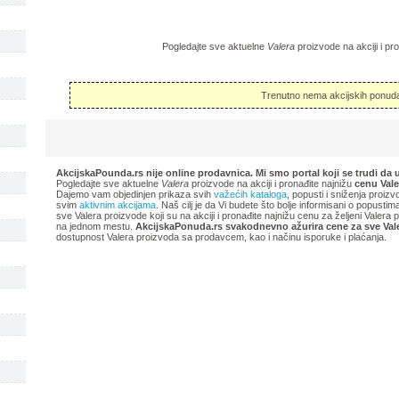
Pogledajte sve aktuelne
Valera
proizvode na akciji i pr
Trenutno nema akcijskih ponuda
AkcijskaPounda.rs nije online prodavnica. Mi smo portal koji se trudi da 
Pogledajte sve aktuelne
Valera
proizvode na akciji i pronađite najnižu
cenu Vale
Dajemo vam objedinjen prikaza svih
važećih kataloga
, popusti i sniženja proizv
svim
aktivnim akcijama
. Naš cilj je da Vi budete što bolje informisani o popusti
sve Valera proizvode koji su na akciji i pronađite najnižu cenu za željeni Valera
na jednom mestu.
AkcijskaPonuda.rs svakodnevno ažurira cene za sve Val
dostupnost Valera proizvoda sa prodavcem, kao i načinu isporuke i plaćanja.