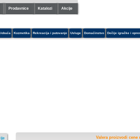
Prodavnice
Katalozi
Akcije
/obuća
Kozmetika
Rekreacija i putovanje
Usluge
Domaćinstvo
Dečije igračke i opr
Valera proizvodi cene 
ije