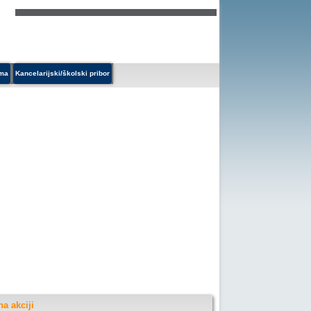
ema
Kancelarijski/školski pribor
na akciji