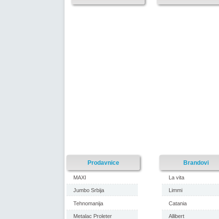
Prodavnice
Brandovi
MAXI
La vita
Jumbo Srbija
Limmi
Tehnomanija
Catania
Metalac Proleter
Allibert