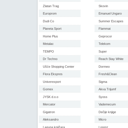
Zlatan Trag
Skovin
Europrom
Emanuel Ungaro
Dudi Co
Summer Escapes
Planeta Sport
Flammat
Home Plus
Geprocor
Metalac
Telekom
TEMPO
Super
Dr Techno
Reach Stay White
Ušće Shopping Center
Dormeo
Flora Ekspres
Fresh&Clean
Univerexport
Sigma
Gomex
Akva Trijumf
JYSK d.o.o
Syoss
Mercator
Vademecum
Gigatron
Dečije knjige
Aleksandro
Micro
Laguna knjižara
Lorenz