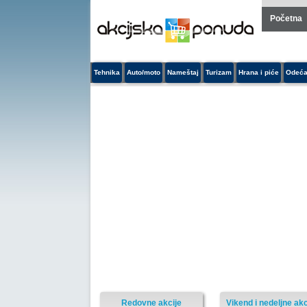
Početna
Tehnika
Auto/moto
Nameštaj
Turizam
Hrana i piće
Odeća
Redovne akcije
Vikend i nedeljne akc