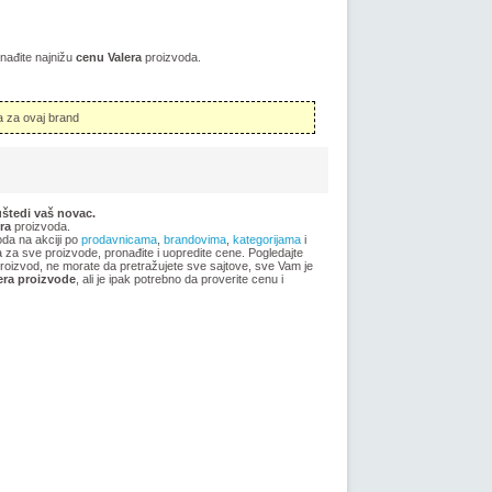
onađite najnižu
cenu Valera
proizvoda.
 za ovaj brand
uštedi vaš novac.
ra
proizvoda.
oda na akciji po
prodavnicama
,
brandovima
,
kategorijama
i
ma za sve proizvode, pronađite i uopredite cene. Pogledajte
 proizvod, ne morate da pretražujete sve sajtove, sve Vam je
era proizvode
, ali je ipak potrebno da proverite cenu i