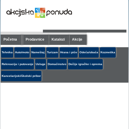
Početna
Prodavnice
Katalozi
Akcije
Tehnika
Auto/moto
Nameštaj
Turizam
Hrana i piće
Odeća/obuća
Kozmetika
Rekreacija i putovanje
Usluge
Domaćinstvo
Dečije igračke i oprema
Kancelarijski/školski pribor