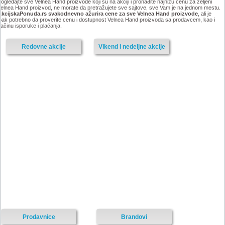
ogledajte sve Velnea Hand proizvode koji su na akciji i pronađite najnižu cenu za željeni
elnea Hand proizvod, ne morate da pretražujete sve sajtove, sve Vam je na jednom mestu.
AkcijskaPonuda.rs svakodnevno ažurira cene za sve Velnea Hand proizvode
, ali je
pak potrebno da proverite cenu i dostupnost Velnea Hand proizvoda sa prodavcem, kao i
ačinu isporuke i plaćanja.
Redovne akcije
Vikend i nedeljne akcije
Prodavnice
Brandovi