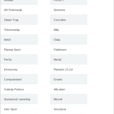
Metalac
PerfeCT
AD Podunavlje
Simmons
Zlatan Trag
Coccolino
Tehnomanija
Mlily
MAXI
Olala
Planeta Sport
Fieldmann
PerSu
Merak
Emmezeta
Plantaže 13.Jul
Computerland
Grants
Galerija Podova
Alfa plam
Numanović nameštaj
Merrell
Inter Sport
Sesodyne