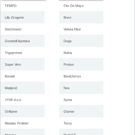
TEMPO
Flor De Mayo
Lilly Drogerie
Brevi
Deichmann
Velnea Med
Goodwill Apoteka
Duga
Trgopromet
Nokia
Super Vero
Prolom
Bonatti
Ben&Jerrys
Matijević
Neo
JYSK d.o.o
Syma
Oriflame
Glumer
Metalac Proleter
Tersy