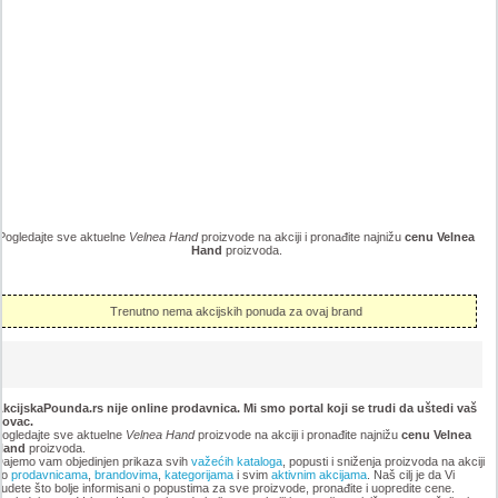
Pogledajte sve aktuelne
Velnea Hand
proizvode na akciji i pronađite najnižu
cenu Velnea
Hand
proizvoda.
Trenutno nema akcijskih ponuda za ovaj brand
kcijskaPounda.rs nije online prodavnica. Mi smo portal koji se trudi da uštedi vaš
novac.
ogledajte sve aktuelne
Velnea Hand
proizvode na akciji i pronađite najnižu
cenu Velnea
Hand
proizvoda.
ajemo vam objedinjen prikaza svih
važećih kataloga
, popusti i sniženja proizvoda na akciji
po
prodavnicama
,
brandovima
,
kategorijama
i svim
aktivnim akcijama
. Naš cilj je da Vi
udete što bolje informisani o popustima za sve proizvode, pronađite i uopredite cene.