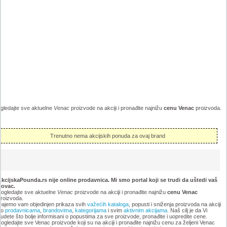
gledajte sve aktuelne
Venac
proizvode na akciji i pronađite najnižu
cenu Venac
proizvoda.
Trenutno nema akcijskih ponuda za ovaj brand
kcijskaPounda.rs nije online prodavnica. Mi smo portal koji se trudi da uštedi vaš
novac.
ogledajte sve aktuelne
Venac
proizvode na akciji i pronađite najnižu
cenu Venac
roizvoda.
ajemo vam objedinjen prikaza svih
važećih kataloga
, popusti i sniženja proizvoda na akciji
po
prodavnicama
,
brandovima
,
kategorijama
i svim
aktivnim akcijama
. Naš cilj je da Vi
udete što bolje informisani o popustima za sve proizvode, pronađite i uopredite cene.
ogledajte sve Venac proizvode koji su na akciji i pronađite najnižu cenu za željeni Venac