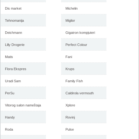
Dis market
Michelin
Tehnomanija
Miglior
Deichmann
Gigatron kompjuteri
Lilly Drogerie
Perfect Colour
Matis
Fani
Flora Ekspres
Krups
Uradi Sam
Family Fish
PerSu
Caldirola vermouth
Vitorog salon nameštaja
Xplore
Handy
Rovinj
Roda
Pulse