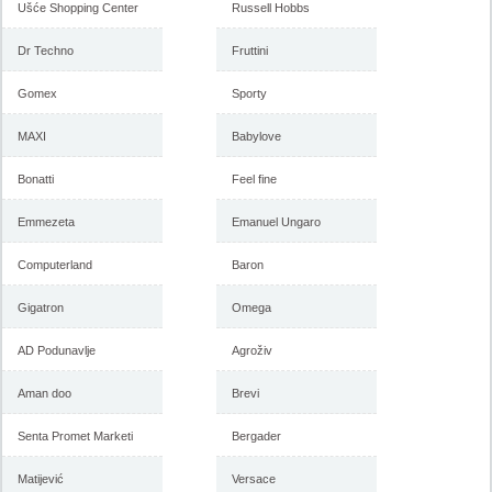
Ušće Shopping Center
Russell Hobbs
Dr Techno
Fruttini
Gomex
Sporty
MAXI
Babylove
Bonatti
Feel fine
Emmezeta
Emanuel Ungaro
Computerland
Baron
Gigatron
Omega
AD Podunavlje
Agroživ
Aman doo
Brevi
Senta Promet Marketi
Bergader
Matijević
Versace