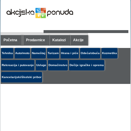
Početna
Prodavnice
Katalozi
Akcije
Tehnika
Auto/moto
Nameštaj
Turizam
Hrana i piće
Odeća/obuća
Kozmetika
Rekreacija i putovanje
Usluge
Domaćinstvo
Dečije igračke i oprema
Kancelarijski/školski pribor