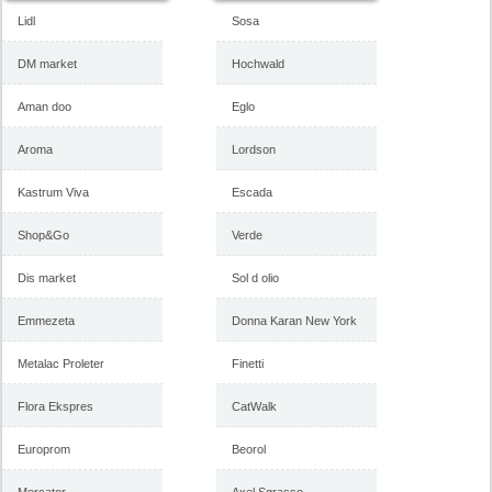
Lidl
Sosa
DM market
Hochwald
Aman doo
Eglo
Aroma
Lordson
Kastrum Viva
Escada
Shop&Go
Verde
Dis market
Sol d olio
Emmezeta
Donna Karan New York
Metalac Proleter
Finetti
Flora Ekspres
CatWalk
Europrom
Beorol