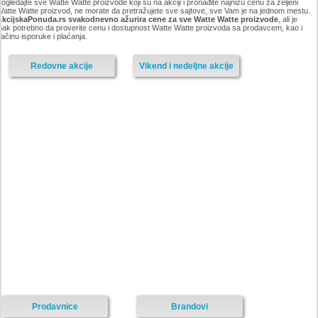
ogledajte sve Watte Watte proizvode koji su na akciji i pronađite najnižu cenu za željeni
atte Watte proizvod, ne morate da pretražujete sve sajtove, sve Vam je na jednom mestu.
AkcijskaPonuda.rs svakodnevno ažurira cene za sve Watte Watte proizvode
, ali je
pak potrebno da proverite cenu i dostupnost Watte Watte proizvoda sa prodavcem, kao i
ačinu isporuke i plaćanja.
Redovne akcije
Vikend i nedeljne akcije
Prodavnice
Brandovi