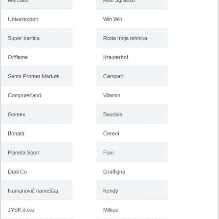
Mercator
Axel Sgrasso
Univerexport
Win Win
Super kartica
Roda moja tehnika
Oriflame
Krauterhof
Senta Promet Marketi
Campari
Computerland
Vitamin
Gomex
Bourjois
Bonatti
Cereol
Planeta Sport
Foxi
Dudi Co
Graffigna
Numanović nameštaj
Kendy
JYSK d.o.o
Milkos