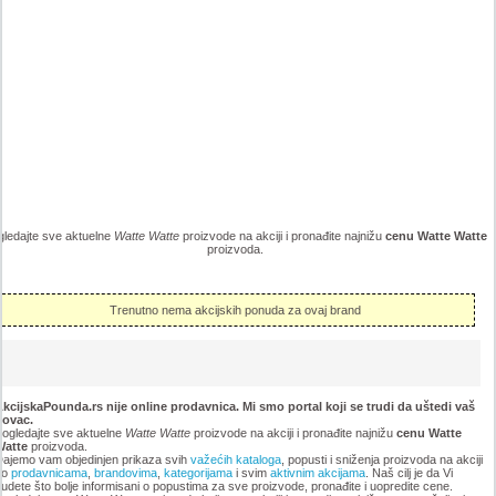
gledajte sve aktuelne
Watte Watte
proizvode na akciji i pronađite najnižu
cenu Watte Watte
proizvoda.
Trenutno nema akcijskih ponuda za ovaj brand
kcijskaPounda.rs nije online prodavnica. Mi smo portal koji se trudi da uštedi vaš
novac.
ogledajte sve aktuelne
Watte Watte
proizvode na akciji i pronađite najnižu
cenu Watte
Watte
proizvoda.
ajemo vam objedinjen prikaza svih
važećih kataloga
, popusti i sniženja proizvoda na akciji
po
prodavnicama
,
brandovima
,
kategorijama
i svim
aktivnim akcijama
. Naš cilj je da Vi
udete što bolje informisani o popustima za sve proizvode, pronađite i uopredite cene.