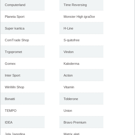
Computerland
Time Reversing
Planeta Sport
Monster High igračke
Forma Ideale akcija, katalog
Forma Ideale akcija
januar 2018
nameštaja, katalog 7-31.
Super kartica
H-Line
decembar 2017
ComTrade Shop
S-quitofree
Trgopromet
Vindon
-istekla akcija-
-istekla akcija-
Gomex
Kaloderma
Inter Sport
Action
WinWin Shop
Vitamin
Bonatti
Toblerone
TEMPO
Union
Forma Ideale katalog
Forma Ideale jesenja ponuda
nameštaja, akcija 7. novembar
1-6. novembar 2017
IDEA
Bravo Premium
do 6. decembar 2017
Jela Jagodina
Matrix alati