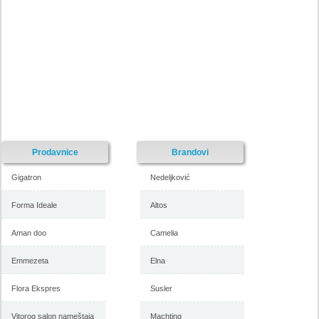
Nije pronadjena lokacija kataloga.
Forma Ideale katalog akcija
Forma Ideale katalog akcija jul
avgust 2018
2018
-istekla akcija-
Prodavnice
Brandovi
Gigatron
Nedeljković
Forma Ideale
Altos
-istekla akcija-
Aman doo
Camelia
Forma Ideale katalog
Forma Ideale akcija, katalog
Emmezeta
Elna
namestaja maj 2018
april 2018
Flora Ekspres
Susler
Vitorog salon nameštaja
Machting
-istekla akcija-