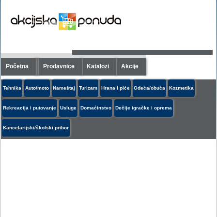
Početna
Prodavnice
Katalozi
Akcije
Tehnika
Auto/moto
Nameštaj
Turizam
Hrana i piće
Odeća/obuća
Kozmetika
Rekreacija i putovanje
Usluge
Domaćinstvo
Dečije igračke i oprema
Kancelarijski/školski pribor