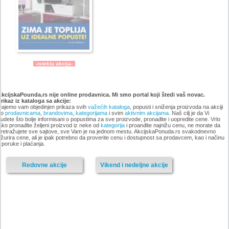
-istekla akcija-
Katalog Forma Ideale
Katalog Forma Ideale akcija
namestaja, akcija 6. novembar
oktobar 2018
AkcijskaPounda.rs nije online prodavnica. Mi smo portal koji štedi vaš novac.
Prikaz iz kataloga
do 9. decembar 2018
sa akcije:
ajemo vam objedinjen prikaza svih
važećih kataloga
, popusti i sniženja proizvoda na akciji
po
prodavnicama
,
brandovima
,
kategorijama
i svim
aktivnim akcijama
. Naš cilj je da Vi
udete što bolje informisani o popustima za sve proizvode, pronađite i uopredite cene. Vrlo
ako pronađite željeni proizvod iz neke od
kategorija
i proanđite najnižu cenu, ne morate da
retražujete sve sajtove, sve Vam je na jednom mestu. AkcijskaPonuda.rs svakodnevno
-istekla akcija-
žurira cene, ali je ipak potrebno da proverite cenu i dostupnost sa prodavcem, kao i načinu
sporuke i plaćanja.
Redovne akcije
Vikend i nedeljne akcije
-istekla akcija-