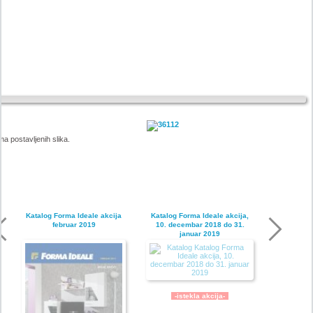
a postavljenih slika.
Katalog Forma Ideale akcija
Katalog Forma Ideale akcija,
februar 2019
10. decembar 2018 do 31.
januar 2019
-istekla akcija-