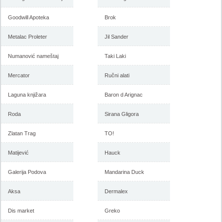
-istekla akcija-
Goodwill Apoteka
Brok
Metalac Proleter
Jil Sander
Numanović nameštaj
Taki Laki
Mercator
Ručni alati
Laguna knjižara
Baron d Arignac
Forma Ideale katalog mart
Forma Ideale akcija, katalog
Roda
2018
Sirana Gligora
februar 2018
Zlatan Trag
TO!
Matijević
-istekla akcija-
Hauck
-istekla akcija-
Galerija Podova
Mandarina Duck
Aksa
Dermalex
Dis market
Greko