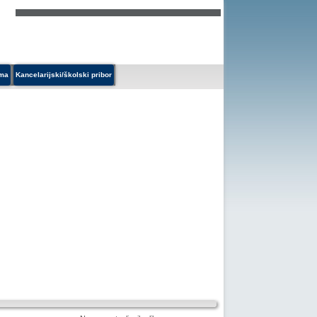
ema
Kancelarijski/školski pribor