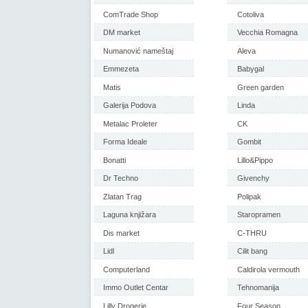
ComTrade Shop
Cotoliva
DM market
Vecchia Romagna
Numanović nameštaj
Aleva
Emmezeta
Babygal
Matis
Green garden
Galerija Podova
Linda
Metalac Proleter
CK
Forma Ideale
Gombit
Bonatti
Lillo&Pippo
Dr Techno
Givenchy
Zlatan Trag
Polipak
Laguna knjižara
Staropramen
Dis market
C-THRU
Lidl
Cilit bang
Computerland
Caldirola vermouth
Immo Outlet Centar
Tehnomanija
Lilly Drogerie
Four Season