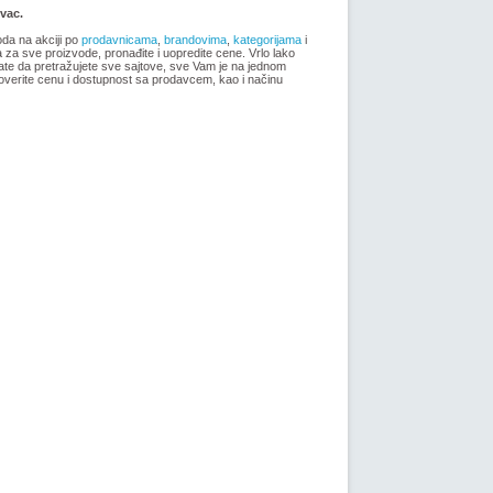
Forma Ideale katalog akcija jul
vac.
2018
oda na akciji po
prodavnicama
,
brandovima
,
kategorijama
i
ma za sve proizvode, pronađite i uopredite cene. Vrlo lako
ate da pretražujete sve sajtove, sve Vam je na jednom
overite cenu i dostupnost sa prodavcem, kao i načinu
-istekla akcija-
april
Forma Ideale katalog mart 2018
-istekla akcija-