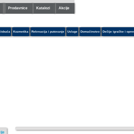
Prodavnice
Katalozi
Akcije
/obuća
Kozmetika
Rekreacija i putovanje
Usluge
Domaćinstvo
Dečije igračke i opr
ije