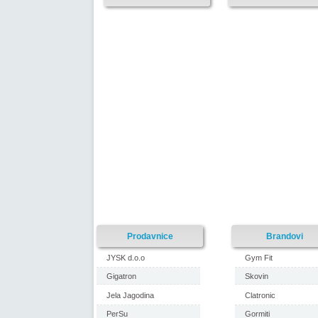
Prodavnice
Brandovi
JYSK d.o.o
Gym Fit
Gigatron
Skovin
Jela Jagodina
Clatronic
PerSu
Gormiti