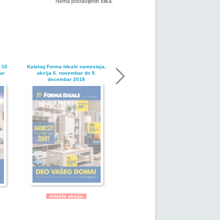
Nema postavljenih slika.
 10.
Katalog Forma Ideale namestaja,
ar
akcija 6. novembar do 9.
decembar 2018
-istekla akcija-
Nije pronadjena lokacija kataloga.
ja