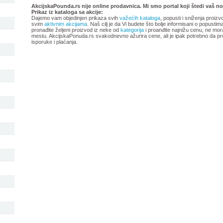
oktobar 2018
avgust 2018
AkcijskaPounda.rs nije online prodavnica. Mi smo portal koji štedi vaš no
Prikaz iz kataloga
sa akcije:
Dajemo vam objedinjen prikaza svih
važećih kataloga
, popusti i sniženja proizv
svim
aktivnim akcijama
. Naš cilj je da Vi budete što bolje informisani o popusti
pronađite željeni proizvod iz neke od
kategorija
i proanđite najnižu cenu, ne mor
mestu. AkcijskaPonuda.rs svakodnevno ažurira cene, ali je ipak potrebno da pr
isporuke i plaćanja.
-istekla akcija-
-istekla akcija-
Forma Ideale katalog namestaja
Forma Ideale akcija, katalog 
maj 2018
2018
-istekla akcija-
-istekla akcija-