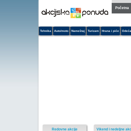
Početna
Tehnika
Auto/moto
Nameštaj
Turizam
Hrana i piće
Odeća
Redovne akcije
Vikend i nedeljne akc