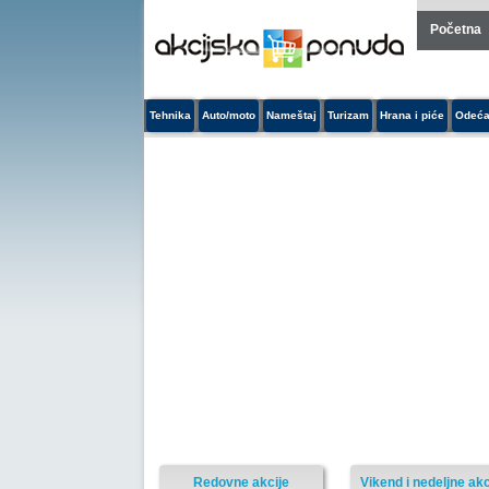
Početna
Tehnika
Auto/moto
Nameštaj
Turizam
Hrana i piće
Odeća
Redovne akcije
Vikend i nedeljne akc