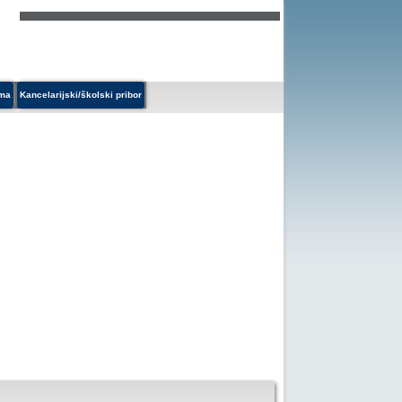
ema
Kancelarijski/školski pribor