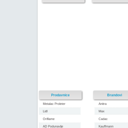
Prodavnice
Brandovi
Metalac Proleter
Anitra
Lidl
Max
Oriflame
Cadac
AD Podunavlje
Kauffmann