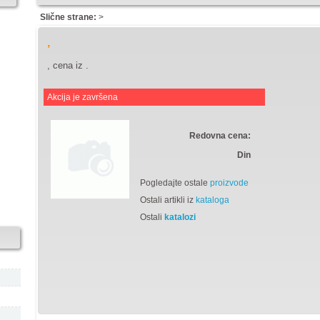
Slične strane:
>
,
, cena iz
.
Akcija je završena
Redovna cena:
Din
Pogledajte ostale
proizvode
Ostali artikli iz
kataloga
Ostali
katalozi