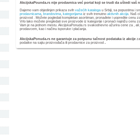
AkcijskaPounda.rs nije prodavnica već portal koji se trudi da uštedi vaš 
Dajemo vam objedinjen prikaza svih
važećih kataloga
u Srbiji, sa popustima i s
prodavnicama
,
brandovima
,
kategorijama
iz svih trenutno
aktivnih akcija
. Naš ci
proizvod
. Možete pogledati kompletan
asortiman, pronađete i uopredite cenu za 
Vrlo lako možete pregledati sve proizvode iz kategorije
i pronaći najnižu cenu z
Vam je na jednom mestu. AkcijskaPonuda.rs svakodnevno ažurira cene za , ali j
prodavcem, kao i načinu isporuke i plaćanja.
AkcijskaPonuda.rs ne garantuje za potpunu tačnost podataka iz akcije
za
podatke na sajtu proizvođača ili prodavnice za proizvod
.