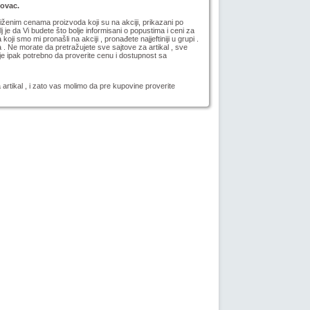
novac.
niženim cenama proizvoda koji su na akciji, prikazani po
lj je da Vi budete što bolje informisani o popustima i ceni za
koji smo mi pronašli na akciji
, pronađete najjeftiniji u grupi .
a . Ne morate da pretražujete sve sajtove za artikal , sve
e ipak potrebno da proverite cenu i dostupnost sa
 artikal
, i zato vas molimo da pre kupovine proverite