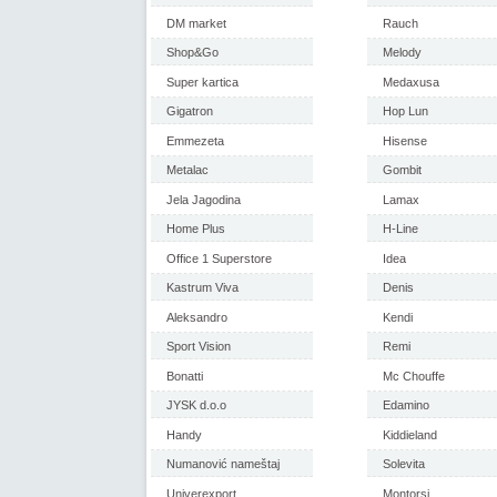
DM market
Rauch
Shop&Go
Melody
Super kartica
Medaxusa
Gigatron
Hop Lun
Emmezeta
Hisense
Metalac
Gombit
Jela Jagodina
Lamax
Home Plus
H-Line
Office 1 Superstore
Idea
Kastrum Viva
Denis
Aleksandro
Kendi
Sport Vision
Remi
Bonatti
Mc Chouffe
JYSK d.o.o
Edamino
Handy
Kiddieland
Numanović nameštaj
Solevita
Univerexport
Montorsi