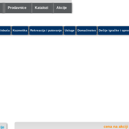
Prodavnice
Katalozi
Akcije
/obuća
Kozmetika
Rekreacija i putovanje
Usluge
Domaćinstvo
Dečije igračke i opr
cena na akciji
ije