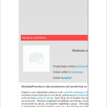
Akcija je završena
Redovna cena:
Din
Pogledajte ostale
proizvode
Ostali artikli iz
kataloga
Ostali
katalozi
AkcijskaPounda.rs nije prodavnica već portal koji se trudi da uštedi
Dajemo vam objedinjen prikaza svih
važećih kataloga
u Srbiji, sa popustim
cenama proizvoda koji su na akciji, prikazani po
prodavnicama
,
brandovi
svih trenutno
aktivnih akcija
. Naš cilj je da Vi budete što bolje informisani 
za proizvod
. Možete pogledati kompletan
asortiman, pronađete i uopredit
mi pronašli na akciji
, pronađete najjeftiniji u grupi . Vrlo lako možete pregl
iz kategorije
i pronaći najnižu cenu za . Ne morate da pretražujete sve sajt