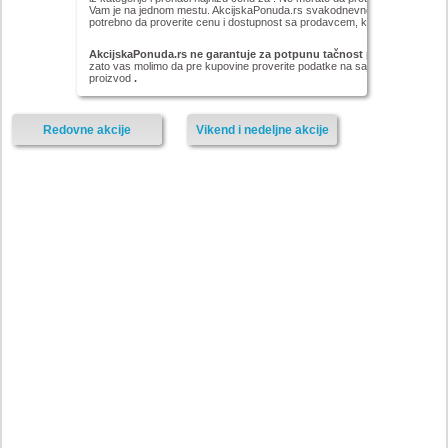
Vam je na jednom mestu. AkcijskaPonuda.rs svakodnevno ažurira cene za ,
potrebno da proverite cenu i dostupnost sa prodavcem, kao i načinu isporu
AkcijskaPonuda.rs ne garantuje za potpunu tačnost podataka iz akc
zato vas molimo da pre kupovine proverite podatke na sajtu proizvođača il
proizvod
.
Redovne akcije
Vikend i nedeljne akcije