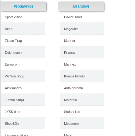
Prodavnice
Brandovi
Sport Vision
Power Tools
Aksa
MegaMint
Zlatan Trag
Manner
Deichmann
Franca
Europrom
Marinex
WinWin Shop
Konica Minolta
Aleksandro
Auto oprema
Jumbo Srbija
Motorola
JYSK d.o.o
Stefani Lux
Shop&Go
Medacom
Laguna knjižara
Matis