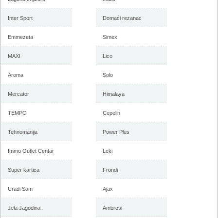
Inter Sport
Domaći rezanac
Emmezeta
Simex
MAXI
Lico
Aroma
Solo
Mercator
Himalaya
TEMPO
Cepelin
Tehnomanija
Power Plus
Immo Outlet Centar
Leki
Super kartica
Frondi
Uradi Sam
Ajax
Jela Jagodina
Ambrosi