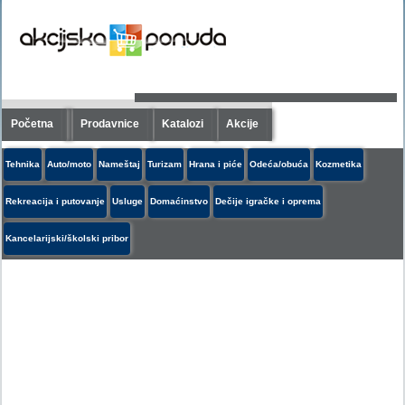
Početna
Prodavnice
Katalozi
Akcije
Tehnika
Auto/moto
Nameštaj
Turizam
Hrana i piće
Odeća/obuća
Kozmetika
Rekreacija i putovanje
Usluge
Domaćinstvo
Dečije igračke i oprema
Kancelarijski/školski pribor