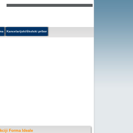
ema
Kancelarijski/školski pribor
kciji Forma Ideale