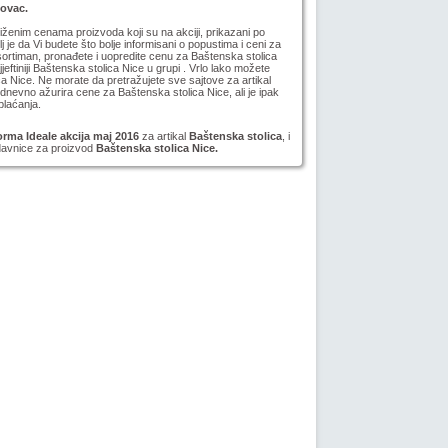
novac.
niženim cenama proizvoda koji su na akciji, prikazani po
lj je da Vi budete što bolje informisani o popustima i ceni za
ortiman, pronađete i uopredite cenu za Baštenska stolica
jeftiniji Baštenska stolica Nice u grupi . Vrlo lako možete
ca Nice. Ne morate da pretražujete sve sajtove za artikal
evno ažurira cene za Baštenska stolica Nice, ali je ipak
plaćanja.
rma Ideale akcija maj 2016
za artikal
Baštenska stolica
, i
odavnice za proizvod
Baštenska stolica Nice.