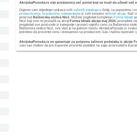
AkcijskaPounda.rs nije prodavnica već portal koji se trudi da uštedi vaš 
Dajemo vam objedinjen prikaza svih
važećih kataloga
u Srbiji, sa popustima i s
prodavnicama
,
brandovima
,
kategorijama
iz svih trenutno
aktivnih akcija
. Naš ci
proizvod
Baštenska stolica Nice
. Možete pogledati kompletan
Forma Ideale
as
Nice koji smo mi pronašli na akciji
Forma Ideale akcija maj 2016
, pronađete naj
pregledati sve proizvode iz kategorije
i pronaći najnižu cenu za Baštenska stoli
Baštenska stolica Nice, sve Vam je na jednom mestu. AkcijskaPonuda.rs svakodn
potrebno da proverite cenu i dostupnost sa prodavcem, kao i načinu isporuke i 
AkcijskaPonuda.rs ne garantuje za potpunu tačnost podataka iz akcije Fo
zato vas molimo da pre kupovine proverite podatke na sajtu proizvođača ili pr