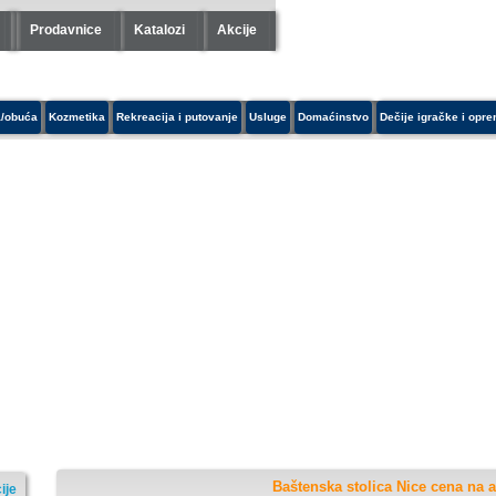
Prodavnice
Katalozi
Akcije
/obuća
Kozmetika
Rekreacija i putovanje
Usluge
Domaćinstvo
Dečije igračke i opr
Baštenska stolica Nice cena na a
ije