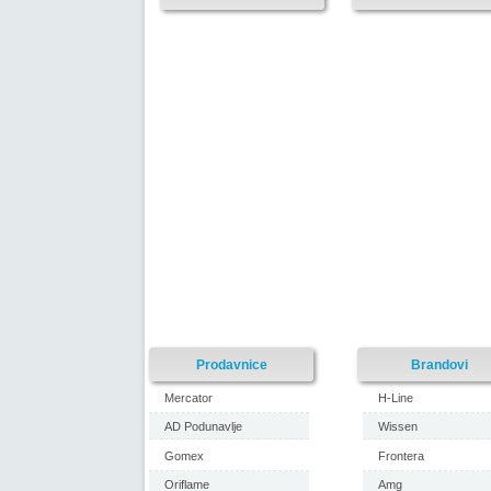
Prodavnice
Brandovi
Mercator
H-Line
AD Podunavlje
Wissen
Gomex
Frontera
Oriflame
Amg