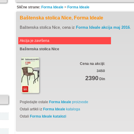
Slične strane:
Forma Ideale
>
Forma Ideale
Baštenska stolica Nice, Forma Ideale
Baštenska stolica Nice, cena iz
Forma Ideale akcija maj 2016
.
Akcija je završena
Baštenska stolica Nice
Cena na akciji:
3450
2390
Din
Pogledajte ostale
Forma Ideale
proizvode
Ostali artikli iz
Forma Ideale
kataloga
Ostali
Forma Ideale katalozi