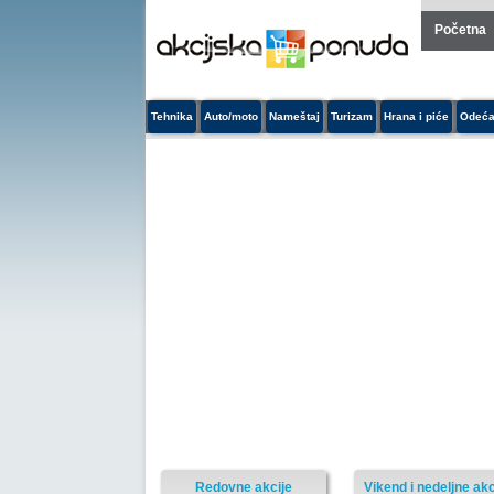
Početna
Tehnika
Auto/moto
Nameštaj
Turizam
Hrana i piće
Odeća
Redovne akcije
Vikend i nedeljne akc