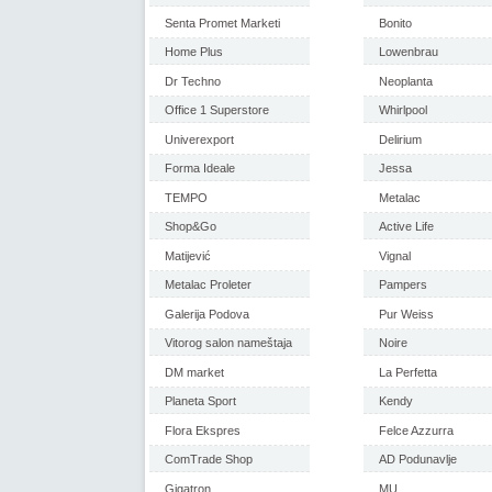
Senta Promet Marketi
Bonito
Home Plus
Lowenbrau
Dr Techno
Neoplanta
Office 1 Superstore
Whirlpool
Univerexport
Delirium
Forma Ideale
Jessa
TEMPO
Metalac
Shop&Go
Active Life
Matijević
Vignal
Metalac Proleter
Pampers
Galerija Podova
Pur Weiss
Vitorog salon nameštaja
Noire
DM market
La Perfetta
Planeta Sport
Kendy
Flora Ekspres
Felce Azzurra
ComTrade Shop
AD Podunavlje
Gigatron
MU