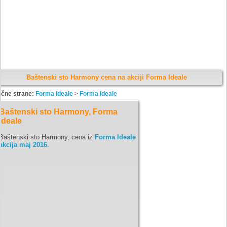
Baštenski sto Harmony cena na akciji Forma Ideale
ične strane:
Forma Ideale
>
Forma Ideale
Baštenski sto Harmony, Forma
Ideale
Baštenski sto Harmony, cena iz
Forma Ideale
akcija maj 2016
.