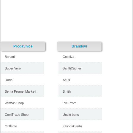
Prodavnice
Brandovi
Bonatti
Cotoliva
Super Vero
Sanft&Sicher
Roda
Asus
Senta Promet Marketi
Smith
WinWin Shop
Pile Prom
ComTrade Shop
Uncle bens
Oriflame
Kikindski mlin