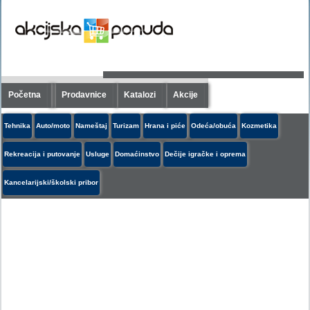
Početna
Prodavnice
Katalozi
Akcije
Tehnika
Auto/moto
Nameštaj
Turizam
Hrana i piće
Odeća/obuća
Kozmetika
Rekreacija i putovanje
Usluge
Domaćinstvo
Dečije igračke i oprema
Kancelarijski/školski pribor