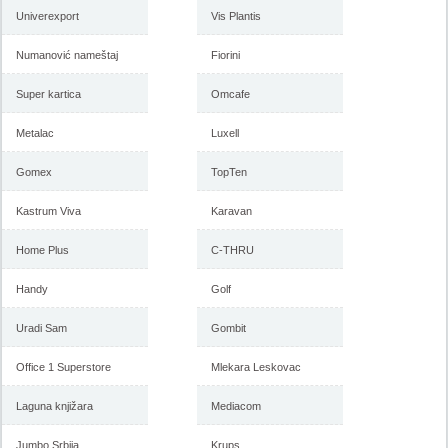
Univerexport
Vis Plantis
Numanović nameštaj
Fiorini
Super kartica
Omcafe
Metalac
Luxell
Gomex
TopTen
Kastrum Viva
Karavan
Home Plus
C-THRU
Handy
Golf
Uradi Sam
Gombit
Office 1 Superstore
Mlekara Leskovac
Laguna knjižara
Mediacom
Jumbo Srbija
Krups