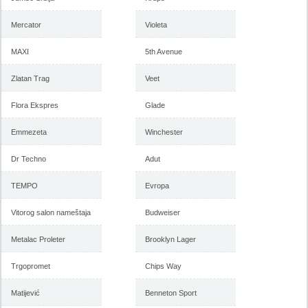
Mercator
Violeta
MAXI
5th Avenue
Zlatan Trag
Veet
Flora Ekspres
Glade
Emmezeta
Winchester
Dr Techno
Adut
TEMPO
Evropa
Vitorog salon nameštaja
Budweiser
Metalac Proleter
Brooklyn Lager
Trgopromet
Chips Way
Matijević
Benneton Sport