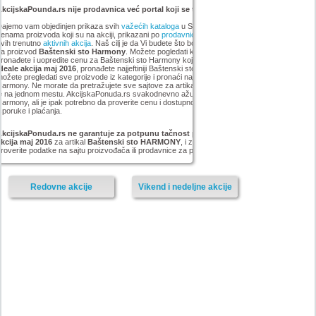
kcijskaPounda.rs nije prodavnica već portal koji se trudi da uštedi vaš novac.
ajemo vam objedinjen prikaza svih
važećih kataloga
u Srbiji, sa popustima i sniženim
enama proizvoda koji su na akciji, prikazani po
prodavnicama
,
brandovima
,
kategorijama
iz
vih trenutno
aktivnih akcija
. Naš cilj je da Vi budete što bolje informisani o popustima i ceni
za proizvod
Baštenski sto Harmony
. Možete pogledati kompletan
Forma Ideale
asortiman,
ronađete i uopredite cenu za Baštenski sto Harmony koji smo mi pronašli na akciji
Forma
deale akcija maj 2016
, pronađete najjeftiniji Baštenski sto Harmony u grupi . Vrlo lako
ožete pregledati sve proizvode iz kategorije
i pronaći najnižu cenu za Baštenski sto
armony. Ne morate da pretražujete sve sajtove za artikal Baštenski sto Harmony, sve Vam
e na jednom mestu. AkcijskaPonuda.rs svakodnevno ažurira cene za Baštenski sto
armony, ali je ipak potrebno da proverite cenu i dostupnost sa prodavcem, kao i načinu
sporuke i plaćanja.
AkcijskaPonuda.rs ne garantuje za potpunu tačnost podataka iz akcije Forma Ideale
akcija maj 2016
za artikal
Baštenski sto HARMONY
, i zato vas molimo da pre kupovine
roverite podatke na sajtu proizvođača ili prodavnice za proizvod
Baštenski sto Harmony.
Redovne akcije
Vikend i nedeljne akcije