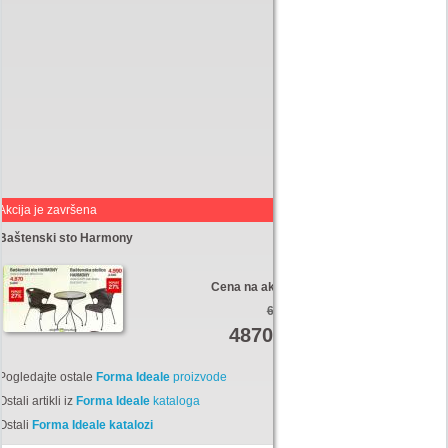
Akcija je završena
Baštenski sto Harmony
Cena na akciji:
6680
4870
Din
Pogledajte ostale
Forma Ideale
proizvode
Ostali artikli iz
Forma Ideale
kataloga
Ostali
Forma Ideale katalozi