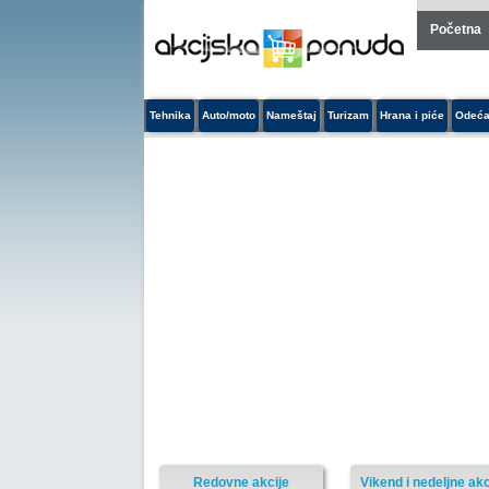
Početna
Tehnika
Auto/moto
Nameštaj
Turizam
Hrana i piće
Odeća
Redovne akcije
Vikend i nedeljne akc