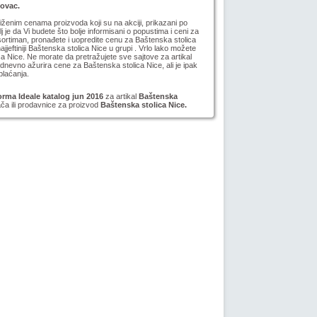
novac.
niženim cenama proizvoda koji su na akciji, prikazani po
lj je da Vi budete što bolje informisani o popustima i ceni za
ortiman, pronađete i uopredite cenu za Baštenska stolica
ajjeftiniji Baštenska stolica Nice u grupi . Vrlo lako možete
ca Nice. Ne morate da pretražujete sve sajtove za artikal
evno ažurira cene za Baštenska stolica Nice, ali je ipak
plaćanja.
rma Ideale katalog jun 2016
za artikal
Baštenska
ača ili prodavnice za proizvod
Baštenska stolica Nice.