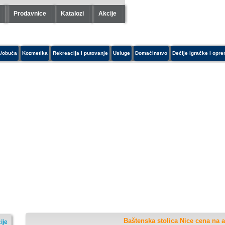
Prodavnice
Katalozi
Akcije
/obuća
Kozmetika
Rekreacija i putovanje
Usluge
Domaćinstvo
Dečije igračke i opr
Baštenska stolica Nice cena na a
ije