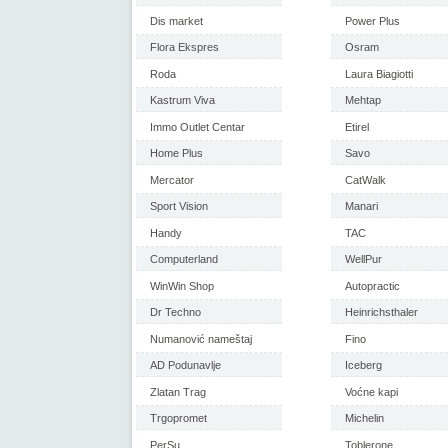
Dis market
Power Plus
Flora Ekspres
Osram
Roda
Laura Biagiotti
Kastrum Viva
Mehtap
Immo Outlet Centar
Etirel
Home Plus
Savo
Mercator
CatWalk
Sport Vision
Manari
Handy
TAC
Computerland
WellPur
WinWin Shop
Autopractic
Dr Techno
Heinrichsthaler
Numanović nameštaj
Fino
AD Podunavlje
Iceberg
Zlatan Trag
Voćne kapi
Trgopromet
Michelin
PerSu
Toblerone