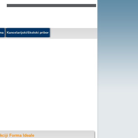
ema
Kancelarijski/školski pribor
kciji Forma Ideale