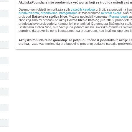
AkcijskaPounda.rs nije prodavnica već portal koji se trudi da uštedi vaš 
Dajemo vam objedinjen prikaza svih
važećih kataloga
u Srbiji, sa popustima i s
prodavnicama
,
brandovima
,
kategorijama
iz svih trenutno
aktivnih akcija
. Naš ci
proizvod
Baštenska stolica Nice
. Možete pogledati kompletan
Forma Ideale
as
Nice koji smo mi pronašli na akciji
Forma Ideale katalog jun 2016
, pronađete n
pregledati sve proizvode iz kategorije
i pronaći najnižu cenu za Baštenska stoli
Baštenska stolica Nice, sve Vam je na jednom mestu. AkcijskaPonuda.rs svakodn
potrebno da proverite cenu i dostupnost sa prodavcem, kao i načinu isporuke i 
AkcijskaPonuda.rs ne garantuje za potpunu tačnost podataka iz akcije Fo
stolica
, i zato vas molimo da pre kupovine proverite podatke na sajtu proizvođ