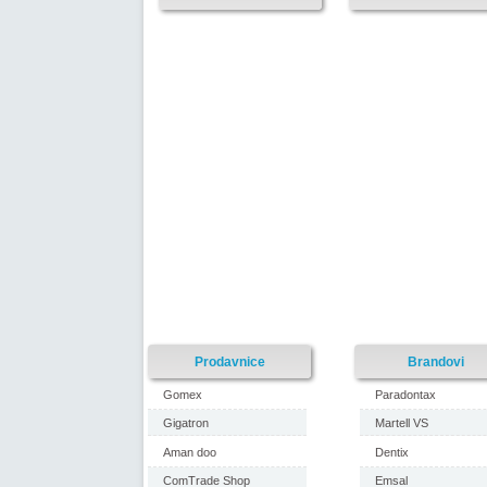
Prodavnice
Brandovi
Gomex
Paradontax
Gigatron
Martell VS
Aman doo
Dentix
ComTrade Shop
Emsal