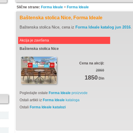
Slične strane:
Forma Ideale
>
Forma Ideale
Baštenska stolica Nice, Forma Ideale
Baštenska stolica Nice, cena iz
Forma Ideale katalog jun 2016
.
Akcija je završena
Baštenska stolica Nice
Cena na akciji:
2860
1850
Din
Pogledajte ostale
Forma Ideale
proizvode
Ostali artikli iz
Forma Ideale
kataloga
Ostali
Forma Ideale katalozi