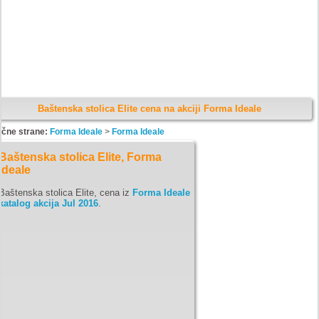
Baštenska stolica Elite cena na akciji Forma Ideale
ične strane:
Forma Ideale
>
Forma Ideale
Baštenska stolica Elite, Forma
Ideale
Baštenska stolica Elite, cena iz
Forma Ideale
katalog akcija Jul 2016
.