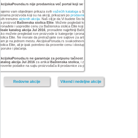
kcijskaPounda.rs nije prodavnica već portal koji se trudi da uštedi vaš novac.
ajemo vam objedinjen prikaza svih
važećih kataloga
u Srbiji, sa popustima i sniženim
enama proizvoda koji su na akciji, prikazani po
prodavnicama
,
brandovima
,
kategorijama
iz
vih trenutno
aktivnih akcija
. Naš cilj je da Vi budete što bolje informisani o popustima i ceni
za proizvod
Baštenska stolica Elite
. Možete pogledati kompletan
Forma Ideale
asortiman,
ronađete i uopredite cenu za Baštenska stolica Elite koji smo mi pronašli na akciji
Forma
deale katalog akcija Jul 2016
, pronađete najjeftiniji Baštenska stolica Elite u grupi . Vrlo
ako možete pregledati sve proizvode iz kategorije
i pronaći najnižu cenu za Baštenska
tolica Elite. Ne morate da pretražujete sve sajtove za artikal Baštenska stolica Elite, sve
Vam je na jednom mestu. AkcijskaPonuda.rs svakodnevno ažurira cene za Baštenska
tolica Elite, ali je ipak potrebno da proverite cenu i dostupnost sa prodavcem, kao i načinu
sporuke i plaćanja.
AkcijskaPonuda.rs ne garantuje za potpunu tačnost podataka iz akcije Forma Ideale
atalog akcija Jul 2016
za artikal
Baštenska stolica
, i zato vas molimo da pre kupovine
roverite podatke na sajtu proizvođača ili prodavnice za proizvod
Baštenska stolica Elite.
Redovne akcije
Vikend i nedeljne akcije