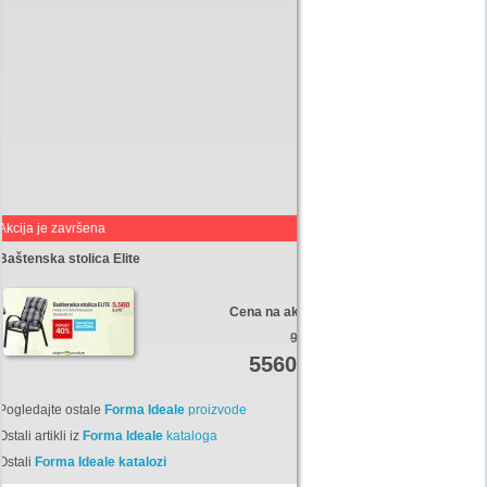
Akcija je završena
Baštenska stolica Elite
Cena na akciji:
9270
5560
Din
Pogledajte ostale
Forma Ideale
proizvode
Ostali artikli iz
Forma Ideale
kataloga
Ostali
Forma Ideale katalozi