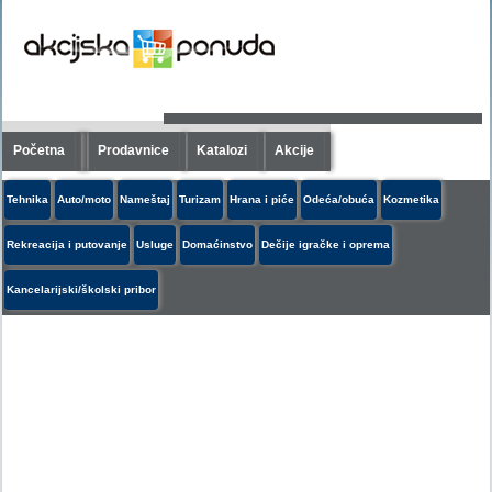
Početna
Prodavnice
Katalozi
Akcije
Tehnika
Auto/moto
Nameštaj
Turizam
Hrana i piće
Odeća/obuća
Kozmetika
Rekreacija i putovanje
Usluge
Domaćinstvo
Dečije igračke i oprema
Kancelarijski/školski pribor