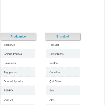
Prodavnice
Brandovi
Shop&Go
Top Star
Galerija Podova
PowerTehnik
Emmezeta
Nestea
Trgopromet
Canaillou
Goodwill Apoteka
QuikSilver
TEMPO
Bula
Dudi Co
April