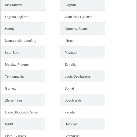
Aleksandro
Guylian
Laguna knjižara
Jean Paul Gaultier
Handy
Crunchy Snack
Numanović nameštaj
Libresse
Inter Sport
Pavlogal
Metalac Proleter
Estrella
Tehnomanija
Lycia Depilazione
Gomex
Somat
Zlatan Trag
Bosch alati
Ušće Shopping Center
Fedela
MAXI
Hotpoint
Flora Ekspres
Stomaklija