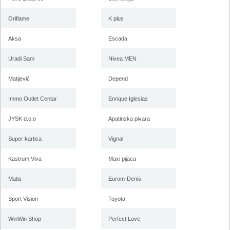
Oriflame
K plus
Aksa
Escada
Uradi Sam
Nivea MEN
Matijević
Depend
Immo Outlet Centar
Enrique Iglesias
JYSK d.o.o
Apatinska pivara
Super kartica
Vignal
Kastrum Viva
Maxi pijaca
Matis
Eurom-Denis
Sport Vision
Toyota
WinWin Shop
Perfect Love