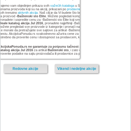
ajemo vam objedinjen prikaza svih
važećih kataloga
u Srbiji, sa popustima i sniženim
enama proizvoda koji su na akciji, prikazani po
prodavnicama
,
brandovima
,
kategorijama
iz
vih trenutno
aktivnih akcija
. Naš cilj je da Vi budete što bolje informisani o popustima i ceni
za proizvod
-Baštenski sto Elite
. Možete pogledati kompletan
Forma Ideale
asortiman,
ronađete i uopredite cenu za -Baštenski sto Elite koji smo mi pronašli na akciji
Forma
deale katalog akcija Jul 2016
, pronađete najjeftiniji -Baštenski sto Elite u grupi . Vrlo lako
ožete pregledati sve proizvode iz kategorije
i pronaći najnižu cenu za -Baštenski sto Elite.
e morate da pretražujete sve sajtove za artikal -Baštenski sto Elite, sve Vam je na jednom
estu. AkcijskaPonuda.rs svakodnevno ažurira cene za -Baštenski sto Elite, ali je ipak
otrebno da proverite cenu i dostupnost sa prodavcem, kao i načinu isporuke i plaćanja.
AkcijskaPonuda.rs ne garantuje za potpunu tačnost podataka iz akcije Forma Ideale
atalog akcija Jul 2016
za artikal
Baštenski sto
, i zato vas molimo da pre kupovine
roverite podatke na sajtu proizvođača ili prodavnice za proizvod
-Baštenski sto Elite.
Redovne akcije
Vikend i nedeljne akcije