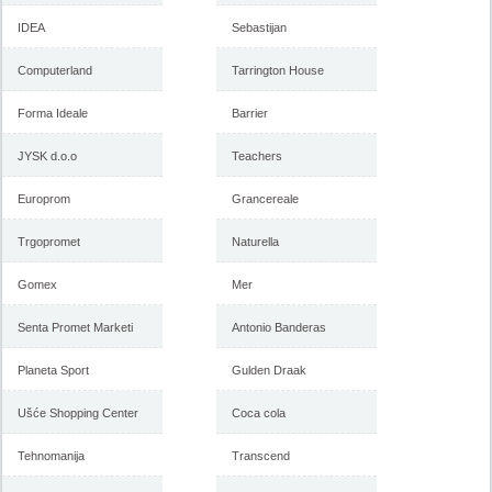
IDEA
Sebastijan
Computerland
Tarrington House
Forma Ideale
Barrier
JYSK d.o.o
Teachers
Europrom
Grancereale
Trgopromet
Naturella
Gomex
Mer
Senta Promet Marketi
Antonio Banderas
Planeta Sport
Gulden Draak
Ušće Shopping Center
Coca cola
Tehnomanija
Transcend