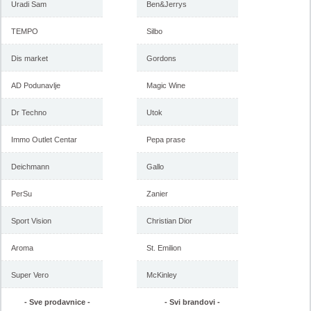
Uradi Sam
Ben&Jerrys
TEMPO
Silbo
Dis market
Gordons
AD Podunavlje
Magic Wine
Dr Techno
Utok
Immo Outlet Centar
Pepa prase
Deichmann
Gallo
PerSu
Zanier
Sport Vision
Christian Dior
Aroma
St. Emilion
Super Vero
McKinley
- Sve prodavnice -
- Svi brandovi -