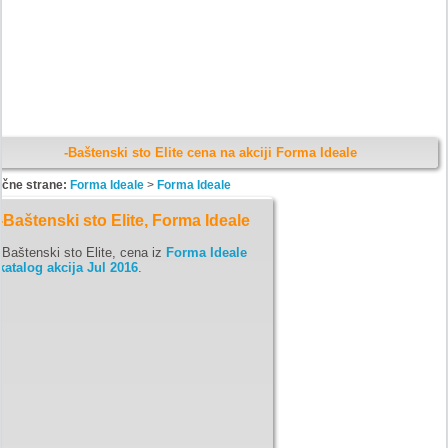
-Baštenski sto Elite cena na akciji Forma Ideale
ične strane:
Forma Ideale
>
Forma Ideale
-Baštenski sto Elite, Forma Ideale
-Baštenski sto Elite, cena iz
Forma Ideale
katalog akcija Jul 2016
.