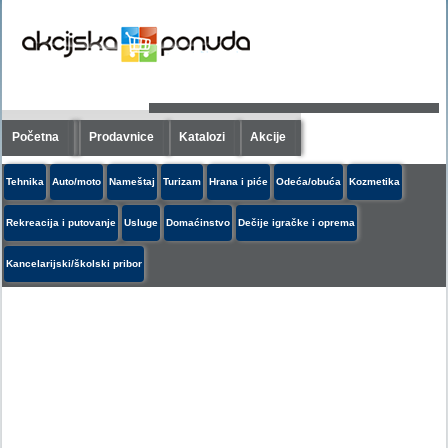
Početna
Prodavnice
Katalozi
Akcije
Tehnika
Auto/moto
Nameštaj
Turizam
Hrana i piće
Odeća/obuća
Kozmetika
Rekreacija i putovanje
Usluge
Domaćinstvo
Dečije igračke i oprema
Kancelarijski/školski pribor