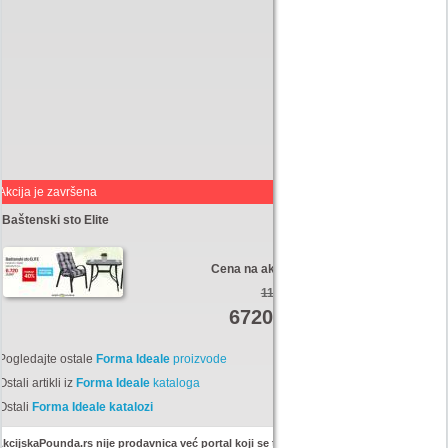
Akcija je završena
-Baštenski sto Elite
Cena na akciji:
11200
6720
Din
Pogledajte ostale
Forma Ideale
proizvode
Ostali artikli iz
Forma Ideale
kataloga
Ostali
Forma Ideale katalozi
kcijskaPounda.rs nije prodavnica već portal koji se trudi da uštedi vaš novac.