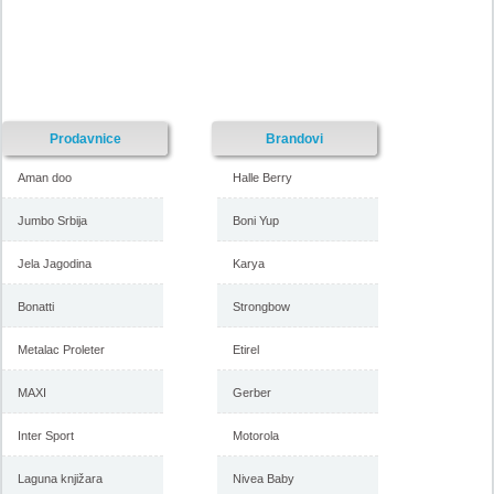
Prodavnice
Brandovi
Aman doo
Halle Berry
Jumbo Srbija
Boni Yup
Jela Jagodina
Karya
Bonatti
Strongbow
Metalac Proleter
Etirel
MAXI
Gerber
Inter Sport
Motorola
Laguna knjižara
Nivea Baby