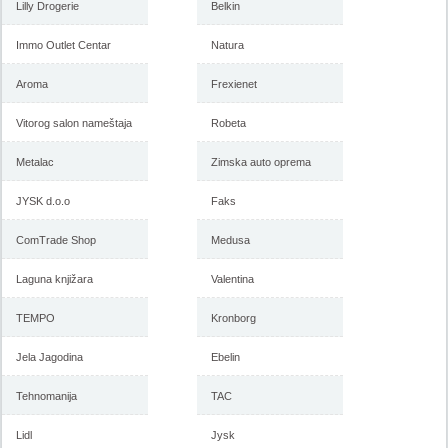
Lilly Drogerie
Belkin
Immo Outlet Centar
Natura
Aroma
Frexienet
Vitorog salon nameštaja
Robeta
Metalac
Zimska auto oprema
JYSK d.o.o
Faks
ComTrade Shop
Medusa
Laguna knjižara
Valentina
TEMPO
Kronborg
Jela Jagodina
Ebelin
Tehnomanija
TAC
Lidl
Jysk