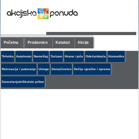
Početna
Prodavnice
Katalozi
Akcije
Tehnika
Auto/moto
Nameštaj
Turizam
Hrana i piće
Odeća/obuća
Kozmetika
Rekreacija i putovanje
Usluge
Domaćinstvo
Dečije igračke i oprema
Kancelarijski/školski pribor