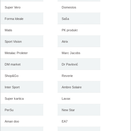
Super Vero
Domestos
Forma Ideale
Saša
Matis
PK produkt
Sport Vision
Atrix
Metalac Proleter
Marc Jacobs
DM market
Dr Pavlović
Shop&Go
Reverie
Inter Sport
Ambre Solaire
Super kartica
Lavax
PerSu
New Star
Aman doo
EA7