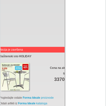
Akcija je završena
Baštenski sto HOLIDAY
Cena na akciji:
5820
3370
Din
Pogledajte ostale
Forma Ideale
proizvode
Ostali artikli iz
Forma Ideale
kataloga