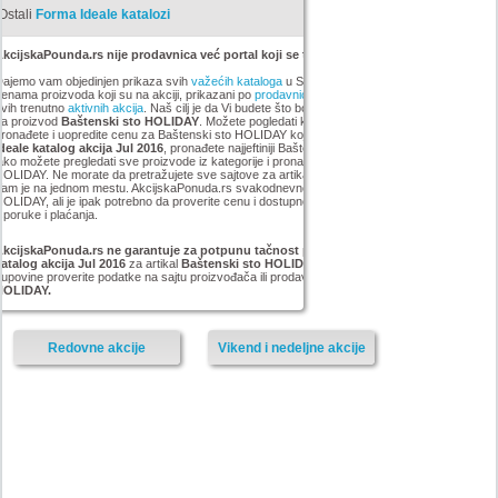
Ostali
Forma Ideale katalozi
kcijskaPounda.rs nije prodavnica već portal koji se trudi da uštedi vaš novac.
ajemo vam objedinjen prikaza svih
važećih kataloga
u Srbiji, sa popustima i sniženim
enama proizvoda koji su na akciji, prikazani po
prodavnicama
,
brandovima
,
kategorijama
iz
vih trenutno
aktivnih akcija
. Naš cilj je da Vi budete što bolje informisani o popustima i ceni
za proizvod
Baštenski sto HOLIDAY
. Možete pogledati kompletan
Forma Ideale
asortiman,
ronađete i uopredite cenu za Baštenski sto HOLIDAY koji smo mi pronašli na akciji
Forma
deale katalog akcija Jul 2016
, pronađete najjeftiniji Baštenski sto HOLIDAY u grupi . Vrlo
ako možete pregledati sve proizvode iz kategorije
i pronaći najnižu cenu za Baštenski sto
OLIDAY. Ne morate da pretražujete sve sajtove za artikal Baštenski sto HOLIDAY, sve
am je na jednom mestu. AkcijskaPonuda.rs svakodnevno ažurira cene za Baštenski sto
OLIDAY, ali je ipak potrebno da proverite cenu i dostupnost sa prodavcem, kao i načinu
sporuke i plaćanja.
AkcijskaPonuda.rs ne garantuje za potpunu tačnost podataka iz akcije Forma Ideale
atalog akcija Jul 2016
za artikal
Baštenski sto HOLIDAY
, i zato vas molimo da pre
upovine proverite podatke na sajtu proizvođača ili prodavnice za proizvod
Baštenski sto
HOLIDAY.
Redovne akcije
Vikend i nedeljne akcije