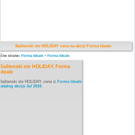
Baštenski sto HOLIDAY cena na akciji Forma Ideale
ične strane:
Forma Ideale
>
Forma Ideale
Baštenski sto HOLIDAY, Forma
Ideale
Baštenski sto HOLIDAY, cena iz
Forma Ideale
katalog akcija Jul 2016
.