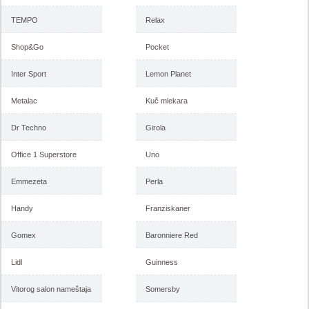
TEMPO
Relax
Shop&Go
Pocket
Inter Sport
Lemon Planet
Metalac
Kuč mlekara
Dr Techno
Girola
Office 1 Superstore
Uno
Emmezeta
Perla
Handy
Franziskaner
Gomex
Baronniere Red
Lidl
Guinness
Vitorog salon nameštaja
Somersby