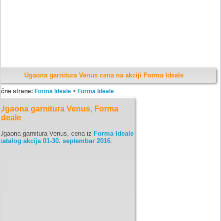
Ugaona garnitura Venus cena na akciji Forma Ideale
ične strane:
Forma Ideale
>
Forma Ideale
Ugaona garnitura Venus, Forma
Ideale
Ugaona garnitura Venus, cena iz
Forma Ideale
katalog akcija 01-30. septembar 2016
.