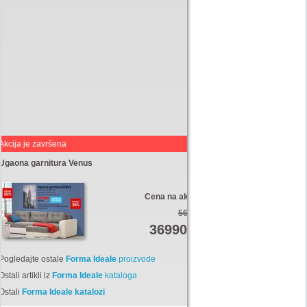
Akcija je završena
Ugaona garnitura Venus
Cena na akciji:
56910
36990
Din
Pogledajte ostale
Forma Ideale
proizvode
Ostali artikli iz
Forma Ideale
kataloga
Ostali
Forma Ideale katalozi