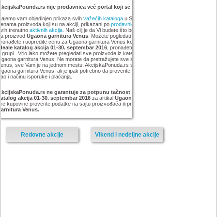
kcijskaPounda.rs nije prodavnica već portal koji se trudi da uštedi vaš novac.
ajemo vam objedinjen prikaza svih
važećih kataloga
u Srbiji, sa popustima i sniženim
enama proizvoda koji su na akciji, prikazani po
prodavnicama
,
brandovima
,
kategorijama
iz
vih trenutno
aktivnih akcija
. Naš cilj je da Vi budete što bolje informisani o popustima i ceni
za proizvod
Ugaona garnitura Venus
. Možete pogledati kompletan
Forma Ideale
asortiman,
ronađete i uopredite cenu za Ugaona garnitura Venus koji smo mi pronašli na akciji
Forma
Ideale katalog akcija 01-30. septembar 2016
, pronađete najjeftiniji Ugaona garnitura Venus
 grupi . Vrlo lako možete pregledati sve proizvode iz kategorije
i pronaći najnižu cenu za
gaona garnitura Venus. Ne morate da pretražujete sve sajtove za artikal Ugaona garnitura
enus, sve Vam je na jednom mestu. AkcijskaPonuda.rs svakodnevno ažurira cene za
gaona garnitura Venus, ali je ipak potrebno da proverite cenu i dostupnost sa prodavcem,
ao i načinu isporuke i plaćanja.
AkcijskaPonuda.rs ne garantuje za potpunu tačnost podataka iz akcije Forma Ideale
katalog akcija 01-30. septembar 2016
za artikal
Ugaona garnitura
, i zato vas molimo da
re kupovine proverite podatke na sajtu proizvođača ili prodavnice za proizvod
Ugaona
garnitura Venus.
Redovne akcije
Vikend i nedeljne akcije