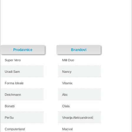
Prodavnice
Brandovi
Super Vero
Milli Duo
Uradi Sam
Nancy
Forma Ideale
Vitamix
Deichmann
Abc
Bonatti
Olala
PerSu
Vinarija Aleksandrović
Computerland
Macval