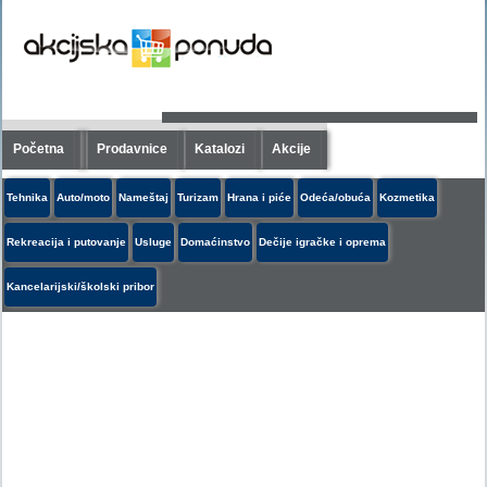
Početna
Prodavnice
Katalozi
Akcije
Tehnika
Auto/moto
Nameštaj
Turizam
Hrana i piće
Odeća/obuća
Kozmetika
Rekreacija i putovanje
Usluge
Domaćinstvo
Dečije igračke i oprema
Kancelarijski/školski pribor