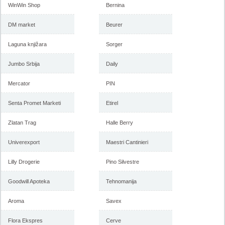
WinWin Shop
Bernina
DM market
Beurer
Laguna knjižara
Sorger
Jumbo Srbija
Daily
Mercator
PIN
Senta Promet Marketi
Etirel
Zlatan Trag
Halle Berry
Univerexport
Maestri Cantinieri
Lilly Drogerie
Pino Silvestre
Goodwill Apoteka
Tehnomanija
Aroma
Savex
Flora Ekspres
Cerve