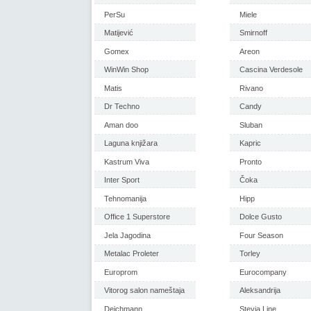
PerSu
Miele
Matijević
Smirnoff
Gomex
Areon
WinWin Shop
Cascina Verdesole
Matis
Rivano
Dr Techno
Candy
Aman doo
Sluban
Laguna knjižara
Kapric
Kastrum Viva
Pronto
Inter Sport
Čoka
Tehnomanija
Hipp
Office 1 Superstore
Dolce Gusto
Jela Jagodina
Four Season
Metalac Proleter
Torley
Europrom
Eurocompany
Vitorog salon nameštaja
Aleksandrija
Deichmann
Stevia Line