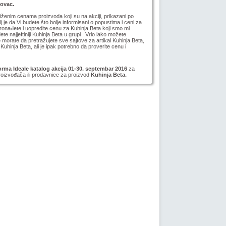
novac.
niženim cenama proizvoda koji su na akciji, prikazani po
lj je da Vi budete što bolje informisani o popustima i ceni za
ronađete i uopredite cenu za Kuhinja Beta koji smo mi
ete najjeftiniji Kuhinja Beta u grupi . Vrlo lako možete
 morate da pretražujete sve sajtove za artikal Kuhinja Beta,
inja Beta, ali je ipak potrebno da proverite cenu i
rma Ideale katalog akcija 01-30. septembar 2016
za
roizvođača ili prodavnice za proizvod
Kuhinja Beta.