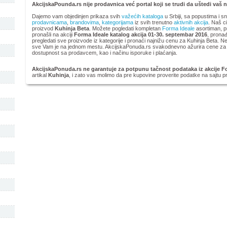
AkcijskaPounda.rs nije prodavnica već portal koji se trudi da uštedi vaš 
Dajemo vam objedinjen prikaza svih
važećih kataloga
u Srbiji, sa popustima i s
prodavnicama
,
brandovima
,
kategorijama
iz svih trenutno
aktivnih akcija
. Naš ci
proizvod
Kuhinja Beta
. Možete pogledati kompletan
Forma Ideale
asortiman, p
pronašli na akciji
Forma Ideale katalog akcija 01-30. septembar 2016
, pronađ
pregledati sve proizvode iz kategorije
i pronaći najnižu cenu za Kuhinja Beta. Ne
sve Vam je na jednom mestu. AkcijskaPonuda.rs svakodnevno ažurira cene za Kuh
dostupnost sa prodavcem, kao i načinu isporuke i plaćanja.
AkcijskaPonuda.rs ne garantuje za potpunu tačnost podataka iz akcije Fo
artikal
Kuhinja
, i zato vas molimo da pre kupovine proverite podatke na sajtu p