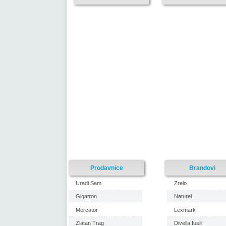
Prodavnice
Brandovi
Uradi Sam
Zrelo
Gigatron
Naturel
Mercator
Lexmark
Zlatan Trag
Divella fusili