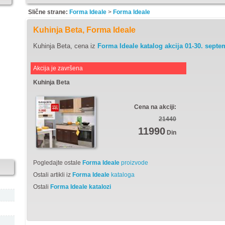
Slične strane:
Forma Ideale
>
Forma Ideale
Kuhinja Beta, Forma Ideale
Kuhinja Beta, cena iz
Forma Ideale katalog akcija 01-30. septe
Akcija je završena
Kuhinja Beta
Cena na akciji:
21440
11990
Din
Pogledajte ostale
Forma Ideale
proizvode
Ostali artikli iz
Forma Ideale
kataloga
Ostali
Forma Ideale katalozi