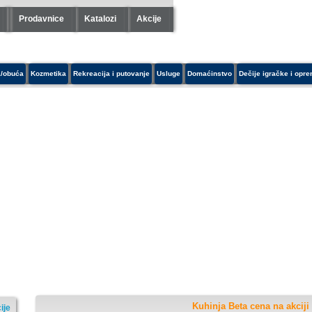
Prodavnice
Katalozi
Akcije
/obuća
Kozmetika
Rekreacija i putovanje
Usluge
Domaćinstvo
Dečije igračke i opr
Kuhinja Beta cena na akciji
ije