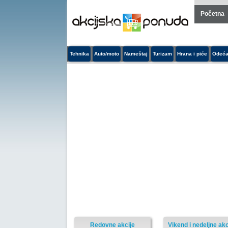
Početna
Tehnika
Auto/moto
Nameštaj
Turizam
Hrana i piće
Odeća
Redovne akcije
Vikend i nedeljne akc