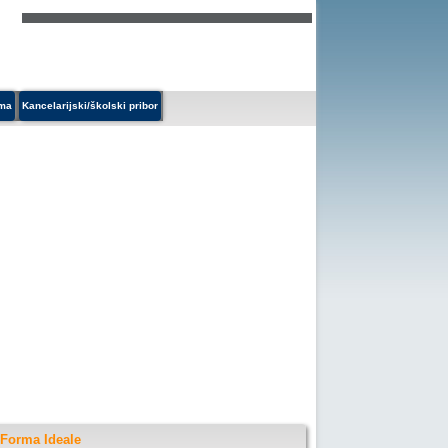
ema
Kancelarijski/školski pribor
 Forma Ideale