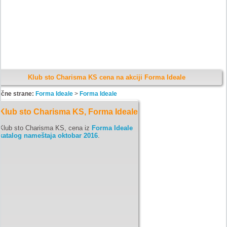
Klub sto Charisma KS cena na akciji Forma Ideale
ične strane:
Forma Ideale
>
Forma Ideale
Klub sto Charisma KS, Forma Ideale
Klub sto Charisma KS, cena iz
Forma Ideale
katalog nameštaja oktobar 2016
.