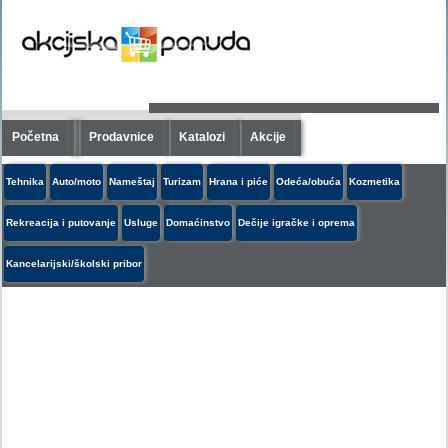
Početna
Prodavnice
Katalozi
Akcije
Tehnika
Auto/moto
Nameštaj
Turizam
Hrana i piće
Odeća/obuća
Kozmetika
Rekreacija i putovanje
Usluge
Domaćinstvo
Dečije igračke i oprema
Kancelarijski/školski pribor