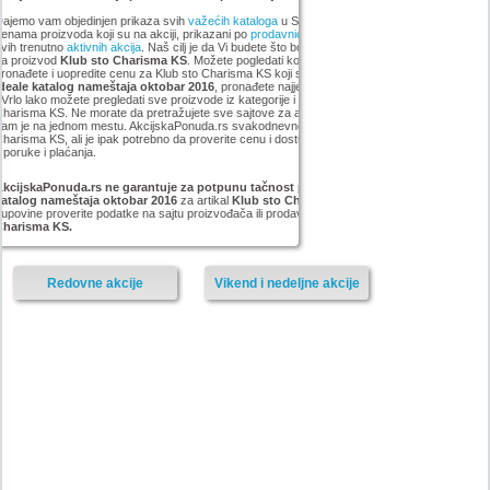
ajemo vam objedinjen prikaza svih
važećih kataloga
u Srbiji, sa popustima i sniženim
enama proizvoda koji su na akciji, prikazani po
prodavnicama
,
brandovima
,
kategorijama
iz
vih trenutno
aktivnih akcija
. Naš cilj je da Vi budete što bolje informisani o popustima i ceni
za proizvod
Klub sto Charisma KS
. Možete pogledati kompletan
Forma Ideale
asortiman,
ronađete i uopredite cenu za Klub sto Charisma KS koji smo mi pronašli na akciji
Forma
Ideale katalog nameštaja oktobar 2016
, pronađete najjeftiniji Klub sto Charisma KS u grupi
 Vrlo lako možete pregledati sve proizvode iz kategorije
i pronaći najnižu cenu za Klub sto
harisma KS. Ne morate da pretražujete sve sajtove za artikal Klub sto Charisma KS, sve
am je na jednom mestu. AkcijskaPonuda.rs svakodnevno ažurira cene za Klub sto
harisma KS, ali je ipak potrebno da proverite cenu i dostupnost sa prodavcem, kao i načinu
sporuke i plaćanja.
AkcijskaPonuda.rs ne garantuje za potpunu tačnost podataka iz akcije Forma Ideale
katalog nameštaja oktobar 2016
za artikal
Klub sto Charisma
, i zato vas molimo da pre
upovine proverite podatke na sajtu proizvođača ili prodavnice za proizvod
Klub sto
Charisma KS.
Redovne akcije
Vikend i nedeljne akcije