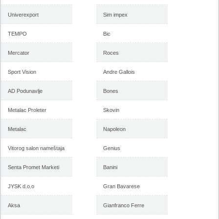
Univerexport
Sim impex
TEMPO
Bic
Mercator
Roces
Sport Vision
Andre Gallois
AD Podunavlje
Bones
Metalac Proleter
Skovin
Metalac
Napoleon
Vitorog salon nameštaja
Genius
Senta Promet Marketi
Banini
JYSK d.o.o
Gran Bavarese
Aksa
Gianfranco Ferre