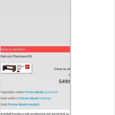
Akcija je završena
Klub sto Charisma KS
Cena na akciji:
7050
5490
Din
Pogledajte ostale
Forma Ideale
proizvode
Ostali artikli iz
Forma Ideale
kataloga
Ostali
Forma Ideale katalozi
kcijskaPounda.rs nije prodavnica već portal koji se trudi da uštedi vaš novac.