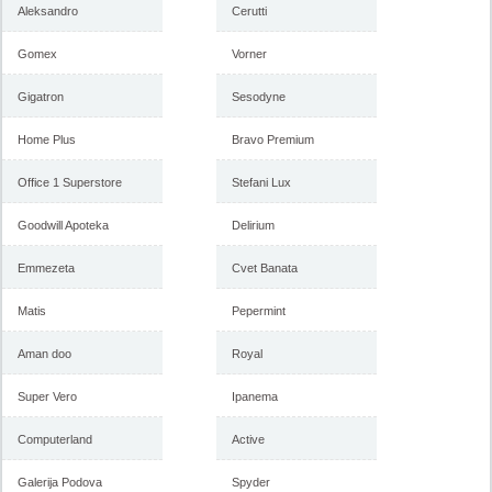
Aleksandro
Cerutti
Gomex
Vorner
Gigatron
Sesodyne
Home Plus
Bravo Premium
Office 1 Superstore
Stefani Lux
Goodwill Apoteka
Delirium
Emmezeta
Cvet Banata
Matis
Pepermint
Aman doo
Royal
Super Vero
Ipanema
Computerland
Active
Galerija Podova
Spyder