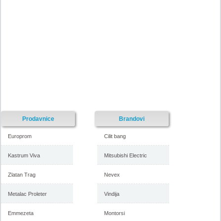
Prodavnice
Brandovi
Europrom
Cilit bang
Kastrum Viva
Mitsubishi Electric
Zlatan Trag
Nevex
Metalac Proleter
Vindija
Emmezeta
Montorsi