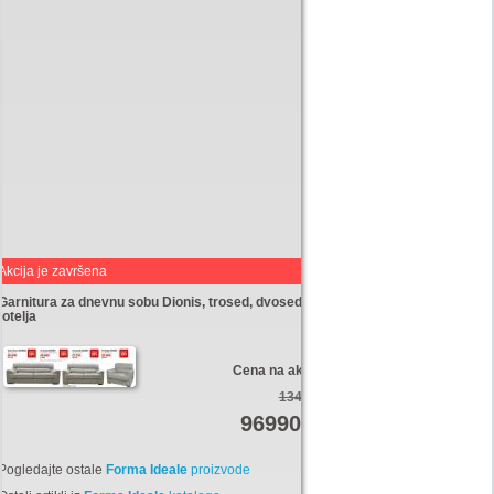
Akcija je završena
Garnitura za dnevnu sobu Dionis, trosed, dvosed,
fotelja
Cena na akciji:
134760
96990
Din
Pogledajte ostale
Forma Ideale
proizvode