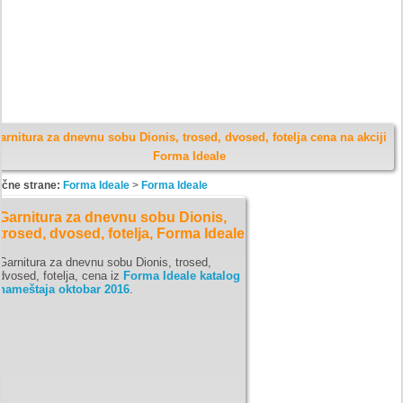
arnitura za dnevnu sobu Dionis, trosed, dvosed, fotelja cena na akciji
Forma Ideale
ične strane:
Forma Ideale
>
Forma Ideale
Garnitura za dnevnu sobu Dionis,
trosed, dvosed, fotelja, Forma Ideale
Garnitura za dnevnu sobu Dionis, trosed,
dvosed, fotelja, cena iz
Forma Ideale katalog
nameštaja oktobar 2016
.