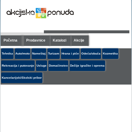
Početna
Prodavnice
Katalozi
Akcije
Tehnika
Auto/moto
Nameštaj
Turizam
Hrana i piće
Odeća/obuća
Kozmetika
Rekreacija i putovanje
Usluge
Domaćinstvo
Dečije igračke i oprema
Kancelarijski/školski pribor