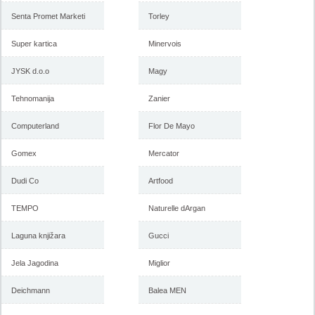
Senta Promet Marketi
Torley
Super kartica
Minervois
JYSK d.o.o
Magy
Tehnomanija
Zanier
Computerland
Flor De Mayo
Gomex
Mercator
Dudi Co
Artfood
TEMPO
Naturelle dArgan
Laguna knjižara
Gucci
Jela Jagodina
Miglior
Deichmann
Balea MEN