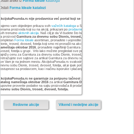
Ostali artikli iz
Forma Ideale
kataloga
Ostali
Forma Ideale katalozi
kcijskaPounda.rs nije prodavnica već portal koji se trudi da uštedi vaš novac.
ajemo vam objedinjen prikaza svih
važećih kataloga
u Srbiji, sa popustima i sniženim
enama proizvoda koji su na akciji, prikazani po
prodavnicama
,
brandovima
,
kategorijama
iz
vih trenutno
aktivnih akcija
. Naš cilj je da Vi budete što bolje informisani o popustima i ceni
za proizvod
Garnitura za dnevnu sobu Dionis, trosed, dvosed, fotelja
. Možete pogledati
kompletan
Forma Ideale
asortiman, pronađete i uopredite cenu za Garnitura za dnevnu sobu
ionis, trosed, dvosed, fotelja koji smo mi pronašli na akciji
Forma Ideale katalog
nameštaja oktobar 2016
, pronađete najjeftiniji Garnitura za dnevnu sobu Dionis, trosed,
vosed, fotelja u grupi . Vrlo lako možete pregledati sve proizvode iz kategorije
i pronaći
ajnižu cenu za Garnitura za dnevnu sobu Dionis, trosed, dvosed, fotelja. Ne morate da
retražujete sve sajtove za artikal Garnitura za dnevnu sobu Dionis, trosed, dvosed, fotelja,
ve Vam je na jednom mestu. AkcijskaPonuda.rs svakodnevno ažurira cene za Garnitura za
nevnu sobu Dionis, trosed, dvosed, fotelja, ali je ipak potrebno da proverite cenu i
ostupnost sa prodavcem, kao i načinu isporuke i plaćanja.
AkcijskaPonuda.rs ne garantuje za potpunu tačnost podataka iz akcije Forma Ideale
katalog nameštaja oktobar 2016
za artikal
Garnitura Dionis
, i zato vas molimo da pre
upovine proverite podatke na sajtu proizvođača ili prodavnice za proizvod
Garnitura za
dnevnu sobu Dionis, trosed, dvosed, fotelja.
Redovne akcije
Vikend i nedeljne akcije