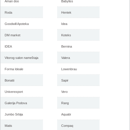
Aman doo
Babyliss
Roda
Hentek
Goodwill Apoteka
Idea
DM market
Koteks
IDEA
Bernina
Vitorog salon nameštaja
Valera
Forma Ideale
Lowenbrau
Bonatti
Sapir
Univerexport
Vero
Galerija Podova
Rang
Jumbo Srbija
Aquabi
Matis
Compaq