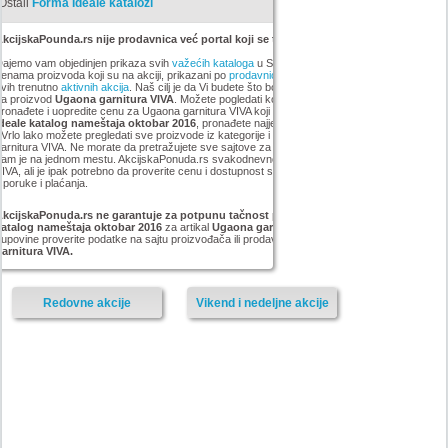
Ostali
Forma Ideale katalozi
kcijskaPounda.rs nije prodavnica već portal koji se trudi da uštedi vaš novac.
ajemo vam objedinjen prikaza svih
važećih kataloga
u Srbiji, sa popustima i sniženim
enama proizvoda koji su na akciji, prikazani po
prodavnicama
,
brandovima
,
kategorijama
iz
vih trenutno
aktivnih akcija
. Naš cilj je da Vi budete što bolje informisani o popustima i ceni
za proizvod
Ugaona garnitura VIVA
. Možete pogledati kompletan
Forma Ideale
asortiman,
ronađete i uopredite cenu za Ugaona garnitura VIVA koji smo mi pronašli na akciji
Forma
Ideale katalog nameštaja oktobar 2016
, pronađete najjeftiniji Ugaona garnitura VIVA u grupi
 Vrlo lako možete pregledati sve proizvode iz kategorije
i pronaći najnižu cenu za Ugaona
arnitura VIVA. Ne morate da pretražujete sve sajtove za artikal Ugaona garnitura VIVA, sve
am je na jednom mestu. AkcijskaPonuda.rs svakodnevno ažurira cene za Ugaona garnitura
IVA, ali je ipak potrebno da proverite cenu i dostupnost sa prodavcem, kao i načinu
sporuke i plaćanja.
AkcijskaPonuda.rs ne garantuje za potpunu tačnost podataka iz akcije Forma Ideale
katalog nameštaja oktobar 2016
za artikal
Ugaona garnitura
, i zato vas molimo da pre
upovine proverite podatke na sajtu proizvođača ili prodavnice za proizvod
Ugaona
arnitura VIVA.
Redovne akcije
Vikend i nedeljne akcije