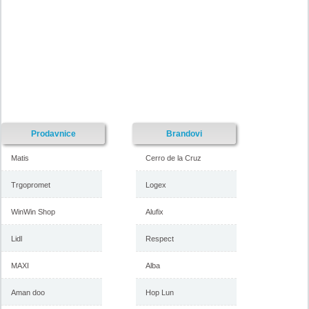
Prodavnice
Brandovi
Matis
Cerro de la Cruz
Trgopromet
Logex
WinWin Shop
Alufix
Lidl
Respect
MAXI
Alba
Aman doo
Hop Lun