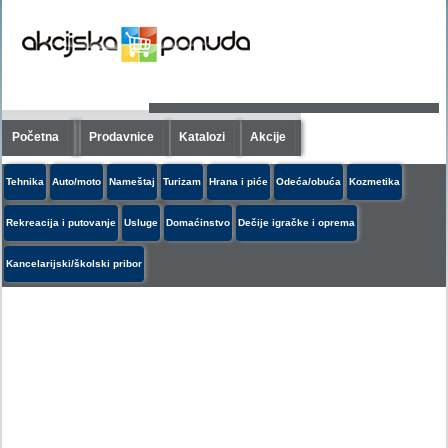
Početna
Prodavnice
Katalozi
Akcije
Tehnika
Auto/moto
Nameštaj
Turizam
Hrana i piće
Odeća/obuća
Kozmetika
Rekreacija i putovanje
Usluge
Domaćinstvo
Dečije igračke i oprema
Kancelarijski/školski pribor