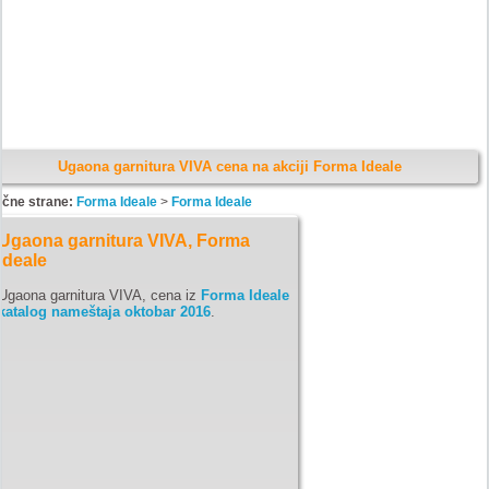
Ugaona garnitura VIVA cena na akciji Forma Ideale
ične strane:
Forma Ideale
>
Forma Ideale
Ugaona garnitura VIVA, Forma
Ideale
Ugaona garnitura VIVA, cena iz
Forma Ideale
katalog nameštaja oktobar 2016
.