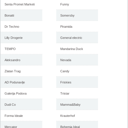
Senta Promet Marketi
Funny
Bonatti
Somersby
Dr Techno
Piramida
Lilly Drogerie
General electric
TEMPO
Mandarina Duck
Aleksandro
Nevada
Zlatan Trag
Candy
AD Podunavlje
Friskies
Galerija Podova
Tristar
Dudi Co
Mamma&Baby
Forma Ideale
Krauterhof
Mercator
Bohemia Ideal