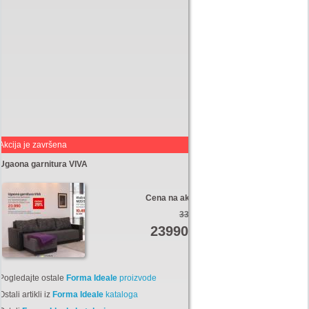
Akcija je završena
Ugaona garnitura VIVA
Cena na akciji:
33950
23990
Din
Pogledajte ostale
Forma Ideale
proizvode
Ostali artikli iz
Forma Ideale
kataloga