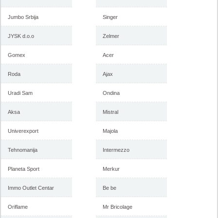
Jumbo Srbija
Singer
JYSK d.o.o
Zelmer
Gomex
Acer
Roda
Ajax
Uradi Sam
Ondina
Aksa
Mistral
Univerexport
Majola
Tehnomanija
Intermezzo
Planeta Sport
Merkur
Immo Outlet Centar
Be be
Oriflame
Mr Bricolage