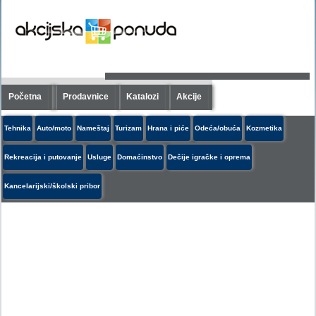
Početna
Prodavnice
Katalozi
Akcije
Tehnika
Auto/moto
Nameštaj
Turizam
Hrana i piće
Odeća/obuća
Kozmetika
Rekreacija i putovanje
Usluge
Domaćinstvo
Dečije igračke i oprema
Kancelarijski/školski pribor