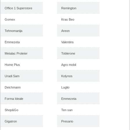
Office 1 Superstore
Remington
Gomex
Kras Beo
Tehnomanija
Areon
Emmezeta
Valentins
Metalac Proleter
Toblerone
Home Plus
Agro mobil
Uradi Sam
Kolynos
Deichmann
Luglio
Forma Ideale
Emmezeta
Shop&Go
Ten san
Gigatron
Presario