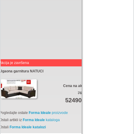
Akcija je završena
Ugaona garnitura NATUCI
Cena na akciji:
76170
52490
Din
Pogledajte ostale
Forma Ideale
proizvode
Ostali artikli iz
Forma Ideale
kataloga
Ostali
Forma Ideale katalozi