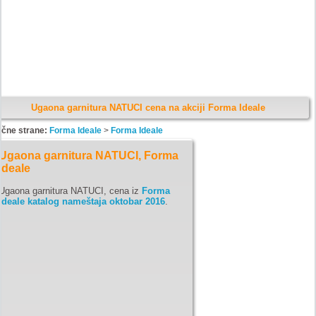
Ugaona garnitura NATUCI cena na akciji Forma Ideale
ične strane:
Forma Ideale
>
Forma Ideale
Ugaona garnitura NATUCI, Forma
Ideale
Ugaona garnitura NATUCI, cena iz
Forma
Ideale katalog nameštaja oktobar 2016
.