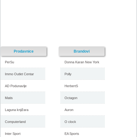
Prodavnice
Brandovi
PerSu
Donna Karan New York
Immo Outlet Centar
Polly
AD Podunavlje
HerbertS
Matis
Octagon
Laguna knjižara
Auron
Computerland
O clock
Inter Sport
EA Sports