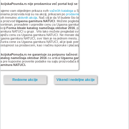
kcijskaPounda.rs nije prodavnica već portal koji se trudi da uštedi vaš novac.
ajemo vam objedinjen prikaza svih
važećih kataloga
u Srbiji, sa popustima i sniženim
enama proizvoda koji su na akciji, prikazani po
prodavnicama
,
brandovima
,
kategorijama
iz
vih trenutno
aktivnih akcija
. Naš cilj je da Vi budete što bolje informisani o popustima i ceni
za proizvod
Ugaona garnitura NATUCI
. Možete pogledati kompletan
Forma Ideale
sortiman, pronađete i uopredite cenu za Ugaona garnitura NATUCI koji smo mi pronašli na
kciji
Forma Ideale katalog nameštaja oktobar 2016
, pronađete najjeftiniji Ugaona
arnitura NATUCI u grupi . Vrlo lako možete pregledati sve proizvode iz kategorije
i pronaći
ajnižu cenu za Ugaona garnitura NATUCI. Ne morate da pretražujete sve sajtove za artikal
Ugaona garnitura NATUCI, sve Vam je na jednom mestu. AkcijskaPonuda.rs svakodnevno
žurira cene za Ugaona garnitura NATUCI, ali je ipak potrebno da proverite cenu i
ostupnost sa prodavcem, kao i načinu isporuke i plaćanja.
AkcijskaPonuda.rs ne garantuje za potpunu tačnost podataka iz akcije Forma Ideale
katalog nameštaja oktobar 2016
za artikal
Ugaona garnitura NATUCI
, i zato vas molimo
a pre kupovine proverite podatke na sajtu proizvođača ili prodavnice za proizvod
Ugaona
garnitura NATUCI.
Redovne akcije
Vikend i nedeljne akcije