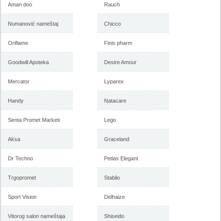
Aman doo
Rauch
Numanović nameštaj
Chicco
Oriflame
Finis pharm
Goodwill Apoteka
Desire Amour
Mercator
Lyparex
Handy
Natacare
Senta Promet Marketi
Lego
Aksa
Graceland
Dr Techno
Petlas Elegant
Trgopromet
Stabilo
Sport Vision
Delhaize
Vitorog salon nameštaja
Shiseido