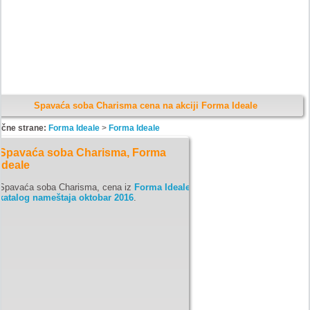
Spavaća soba Charisma cena na akciji Forma Ideale
ične strane:
Forma Ideale
>
Forma Ideale
Spavaća soba Charisma, Forma
Ideale
Spavaća soba Charisma, cena iz
Forma Ideale
katalog nameštaja oktobar 2016
.