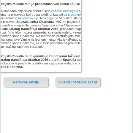
kcijskaPounda.rs nije prodavnica već portal koji se trudi da uštedi vaš novac.
ajemo vam objedinjen prikaza svih
važećih kataloga
u Srbiji, sa popustima i sniženim
enama proizvoda koji su na akciji, prikazani po
prodavnicama
,
brandovima
,
kategorijama
iz
vih trenutno
aktivnih akcija
. Naš cilj je da Vi budete što bolje informisani o popustima i ceni
za proizvod
Spavaća soba Charisma
. Možete pogledati kompletan
Forma Ideale
asortiman,
ronađete i uopredite cenu za Spavaća soba Charisma koji smo mi pronašli na akciji
Forma
Ideale katalog nameštaja oktobar 2016
, pronađete najjeftiniji Spavaća soba Charisma u
rupi . Vrlo lako možete pregledati sve proizvode iz kategorije
i pronaći najnižu cenu za
pavaća soba Charisma. Ne morate da pretražujete sve sajtove za artikal Spavaća soba
Charisma, sve Vam je na jednom mestu. AkcijskaPonuda.rs svakodnevno ažurira cene za
pavaća soba Charisma, ali je ipak potrebno da proverite cenu i dostupnost sa prodavcem,
ao i načinu isporuke i plaćanja.
AkcijskaPonuda.rs ne garantuje za potpunu tačnost podataka iz akcije Forma Ideale
katalog nameštaja oktobar 2016
za artikal
Spavaća soba Charisma
, i zato vas molimo da
re kupovine proverite podatke na sajtu proizvođača ili prodavnice za proizvod
Spavaća
soba Charisma.
Redovne akcije
Vikend i nedeljne akcije