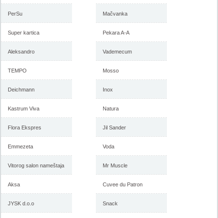
PerSu
Mačvanka
Super kartica
Pekara A-A
Aleksandro
Vademecum
TEMPO
Mosso
Deichmann
Inox
Kastrum Viva
Natura
Flora Ekspres
Jil Sander
Emmezeta
Voda
Vitorog salon nameštaja
Mr Muscle
Aksa
Cuvee du Patron
JYSK d.o.o
Snack