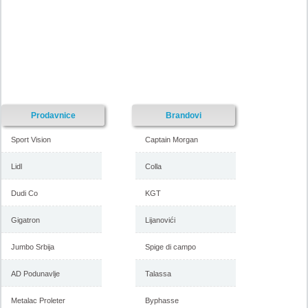
Prodavnice
Brandovi
Sport Vision
Captain Morgan
Lidl
Colla
Dudi Co
KGT
Gigatron
Lijanovići
Jumbo Srbija
Spige di campo
AD Podunavlje
Talassa
Metalac Proleter
Byphasse