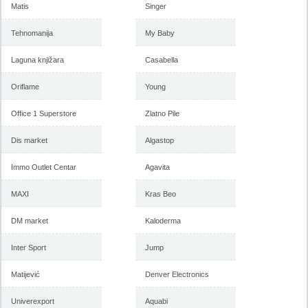
Matis
Singer
Tehnomanija
My Baby
Laguna knjižara
Casabella
Oriflame
Young
Office 1 Superstore
Zlatno Pile
Dis market
Algastop
Immo Outlet Centar
Agavita
MAXI
Kras Beo
DM market
Kaloderma
Inter Sport
Jump
Matijević
Denver Electronics
Univerexport
Aquabi