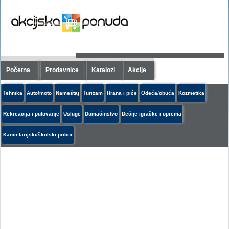
Početna
Prodavnice
Katalozi
Akcije
Tehnika
Auto/moto
Nameštaj
Turizam
Hrana i piće
Odeća/obuća
Kozmetika
Rekreacija i putovanje
Usluge
Domaćinstvo
Dečije igračke i oprema
Kancelarijski/školski pribor