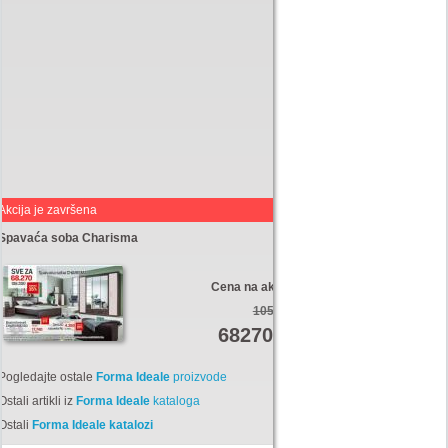
Akcija je završena
Spavaća soba Charisma
Cena na akciji:
105300
68270
Din
Pogledajte ostale
Forma Ideale
proizvode
Ostali artikli iz
Forma Ideale
kataloga
Ostali
Forma Ideale katalozi