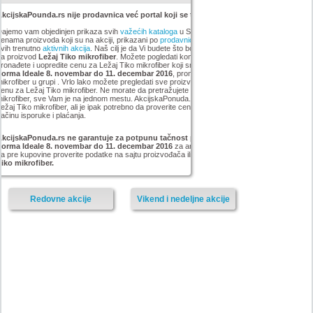
kcijskaPounda.rs nije prodavnica već portal koji se trudi da uštedi vaš novac.
ajemo vam objedinjen prikaza svih
važećih kataloga
u Srbiji, sa popustima i sniženim
enama proizvoda koji su na akciji, prikazani po
prodavnicama
,
brandovima
,
kategorijama
iz
vih trenutno
aktivnih akcija
. Naš cilj je da Vi budete što bolje informisani o popustima i ceni
za proizvod
Ležaj Tiko mikrofiber
. Možete pogledati kompletan
Forma Ideale
asortiman,
ronađete i uopredite cenu za Ležaj Tiko mikrofiber koji smo mi pronašli na akciji
Katalog
Forma Ideale 8. novembar do 11. decembar 2016
, pronađete najjeftiniji Ležaj Tiko
ikrofiber u grupi . Vrlo lako možete pregledati sve proizvode iz kategorije
i pronaći najnižu
enu za Ležaj Tiko mikrofiber. Ne morate da pretražujete sve sajtove za artikal Ležaj Tiko
ikrofiber, sve Vam je na jednom mestu. AkcijskaPonuda.rs svakodnevno ažurira cene za
ežaj Tiko mikrofiber, ali je ipak potrebno da proverite cenu i dostupnost sa prodavcem, kao i
ačinu isporuke i plaćanja.
AkcijskaPonuda.rs ne garantuje za potpunu tačnost podataka iz akcije Katalog
Forma Ideale 8. novembar do 11. decembar 2016
za artikal
Ležaj Tiko
, i zato vas molimo
a pre kupovine proverite podatke na sajtu proizvođača ili prodavnice za proizvod
Ležaj
iko mikrofiber.
Redovne akcije
Vikend i nedeljne akcije