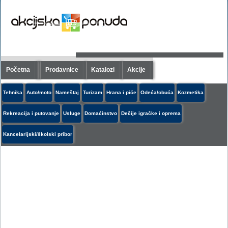
Početna
Prodavnice
Katalozi
Akcije
Tehnika
Auto/moto
Nameštaj
Turizam
Hrana i piće
Odeća/obuća
Kozmetika
Rekreacija i putovanje
Usluge
Domaćinstvo
Dečije igračke i oprema
Kancelarijski/školski pribor