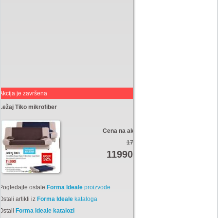
Akcija je završena
Ležaj Tiko mikrofiber
Cena na akciji:
17880
11990
Din
Pogledajte ostale
Forma Ideale
proizvode
Ostali artikli iz
Forma Ideale
kataloga
Ostali
Forma Ideale katalozi