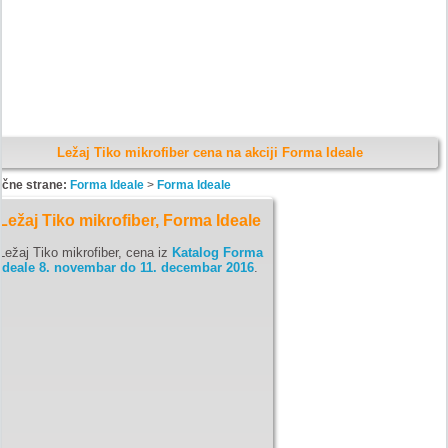
Ležaj Tiko mikrofiber cena na akciji Forma Ideale
ične strane:
Forma Ideale
>
Forma Ideale
Ležaj Tiko mikrofiber, Forma Ideale
Ležaj Tiko mikrofiber, cena iz
Katalog Forma
Ideale 8. novembar do 11. decembar 2016
.