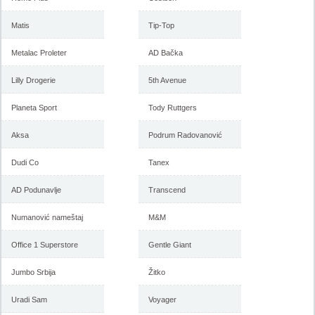
Matis
Tip-Top
Metalac Proleter
AD Bačka
Lilly Drogerie
5th Avenue
Planeta Sport
Tody Ruttgers
Aksa
Podrum Radovanović
Dudi Co
Tanex
AD Podunavlje
Transcend
Numanović nameštaj
M&M
Office 1 Superstore
Gentle Giant
Jumbo Srbija
Žitko
Uradi Sam
Voyager