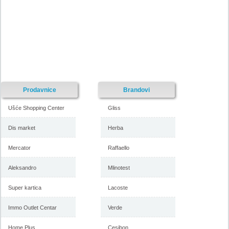
Prodavnice
Brandovi
Ušće Shopping Center
Gliss
Dis market
Herba
Mercator
Raffaello
Aleksandro
Mlinotest
Super kartica
Lacoste
Immo Outlet Centar
Verde
Home Plus
Cesibon