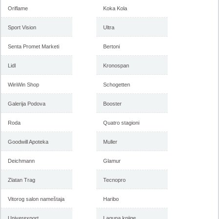
Oriflame
Koka Kola
Sport Vision
Ultra
Senta Promet Marketi
Bertoni
Lidl
Kronospan
WinWin Shop
Schogetten
Galerija Podova
Booster
Roda
Quatro stagioni
Goodwill Apoteka
Muller
Deichmann
Glamur
Zlatan Trag
Tecnopro
Vitorog salon nameštaja
Haribo
Univerexport
Laguna knjige