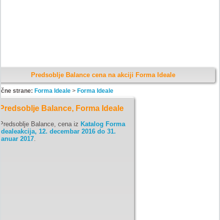
Predsoblje Balance cena na akciji Forma Ideale
ične strane:
Forma Ideale
>
Forma Ideale
Predsoblje Balance, Forma Ideale
Predsoblje Balance, cena iz
Katalog Forma
Idealeakcija, 12. decembar 2016 do 31.
januar 2017
.