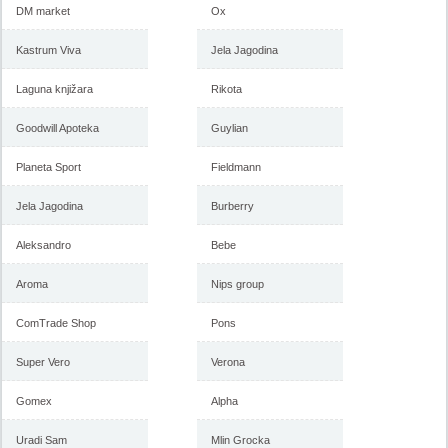
DM market
Ox
Kastrum Viva
Jela Jagodina
Laguna knjižara
Rikota
Goodwill Apoteka
Guylian
Planeta Sport
Fieldmann
Jela Jagodina
Burberry
Aleksandro
Bebe
Aroma
Nips group
ComTrade Shop
Pons
Super Vero
Verona
Gomex
Alpha
Uradi Sam
Mlin Grocka