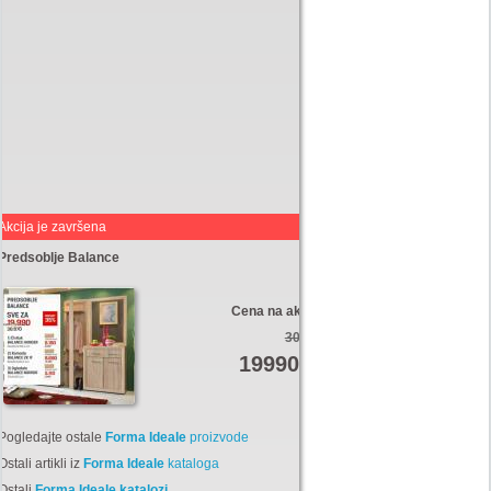
Akcija je završena
Predsoblje Balance
Cena na akciji:
30970
19990
Din
Pogledajte ostale
Forma Ideale
proizvode
Ostali artikli iz
Forma Ideale
kataloga
Ostali
Forma Ideale katalozi