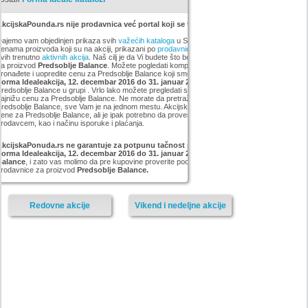
kcijskaPounda.rs nije prodavnica već portal koji se trudi da uštedi vaš novac.
ajemo vam objedinjen prikaza svih
važećih kataloga
u Srbiji, sa popustima i sniženim
enama proizvoda koji su na akciji, prikazani po
prodavnicama
,
brandovima
,
kategorijama
iz
vih trenutno
aktivnih akcija
. Naš cilj je da Vi budete što bolje informisani o popustima i ceni
za proizvod
Predsoblje Balance
. Možete pogledati kompletan
Forma Ideale
asortiman,
ronađete i uopredite cenu za Predsoblje Balance koji smo mi pronašli na akciji
Katalog
Forma Idealeakcija, 12. decembar 2016 do 31. januar 2017
, pronađete najjeftiniji
redsoblje Balance u grupi . Vrlo lako možete pregledati sve proizvode iz kategorije
i pronaći
ajnižu cenu za Predsoblje Balance. Ne morate da pretražujete sve sajtove za artikal
redsoblje Balance, sve Vam je na jednom mestu. AkcijskaPonuda.rs svakodnevno ažurira
ene za Predsoblje Balance, ali je ipak potrebno da proverite cenu i dostupnost sa
rodavcem, kao i načinu isporuke i plaćanja.
AkcijskaPonuda.rs ne garantuje za potpunu tačnost podataka iz akcije Katalog
Forma Idealeakcija, 12. decembar 2016 do 31. januar 2017
za artikal
Predsoblje
Balance
, i zato vas molimo da pre kupovine proverite podatke na sajtu proizvođača ili
prodavnice za proizvod
Predsoblje Balance.
Redovne akcije
Vikend i nedeljne akcije