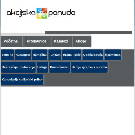
Početna
Prodavnice
Katalozi
Akcije
Tehnika
Auto/moto
Nameštaj
Turizam
Hrana i piće
Odeća/obuća
Kozmetika
Rekreacija i putovanje
Usluge
Domaćinstvo
Dečije igračke i oprema
Kancelarijski/školski pribor