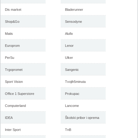
Dis market
Bladerunner
Shop&Go
Sensodyne
Matis
Alufix
Europrom
Lenor
PerSu
Ulker
Trgopromet
Sangenic
Sport Vision
Tvojih5minuta
Office 1 Superstore
Prokupac
Computerland
Lancome
IDEA
Školski pribor i oprema
Inter Sport
TnB