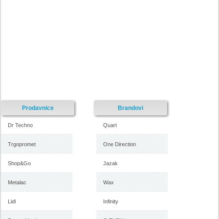
Prodavnice
Brandovi
Dr Techno
Quart
Trgopromet
One Direction
Shop&Go
Jazak
Metalac
Wax
Lidl
Infinity