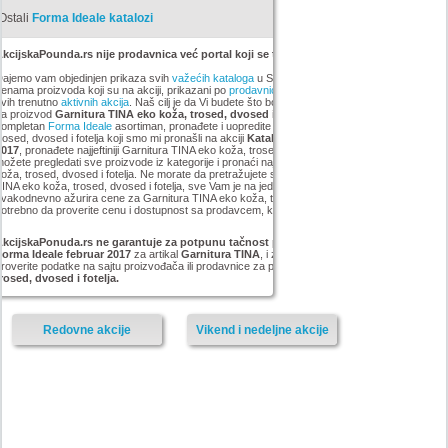
Ostali
Forma Ideale katalozi
kcijskaPounda.rs nije prodavnica već portal koji se trudi da uštedi vaš novac.
ajemo vam objedinjen prikaza svih
važećih kataloga
u Srbiji, sa popustima i sniženim
enama proizvoda koji su na akciji, prikazani po
prodavnicama
,
brandovima
,
kategorijama
iz
vih trenutno
aktivnih akcija
. Naš cilj je da Vi budete što bolje informisani o popustima i ceni
za proizvod
Garnitura TINA eko koža, trosed, dvosed i fotelja
. Možete pogledati
kompletan
Forma Ideale
asortiman, pronađete i uopredite cenu za Garnitura TINA eko koža,
rosed, dvosed i fotelja koji smo mi pronašli na akciji
Katalog akcija Forma Ideale februar
2017
, pronađete najjeftiniji Garnitura TINA eko koža, trosed, dvosed i fotelja u grupi . Vrlo lako
ožete pregledati sve proizvode iz kategorije
i pronaći najnižu cenu za Garnitura TINA eko
oža, trosed, dvosed i fotelja. Ne morate da pretražujete sve sajtove za artikal Garnitura
INA eko koža, trosed, dvosed i fotelja, sve Vam je na jednom mestu. AkcijskaPonuda.rs
vakodnevno ažurira cene za Garnitura TINA eko koža, trosed, dvosed i fotelja, ali je ipak
otrebno da proverite cenu i dostupnost sa prodavcem, kao i načinu isporuke i plaćanja.
AkcijskaPonuda.rs ne garantuje za potpunu tačnost podataka iz akcije Katalog akcija
Forma Ideale februar 2017
za artikal
Garnitura TINA
, i zato vas molimo da pre kupovine
roverite podatke na sajtu proizvođača ili prodavnice za proizvod
Garnitura TINA eko koža,
rosed, dvosed i fotelja.
Redovne akcije
Vikend i nedeljne akcije