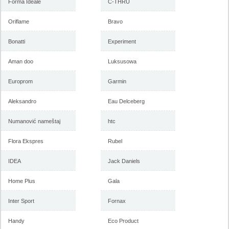
Forma Ideale
C-THRU
Oriflame
Bravo
Bonatti
Experiment
Aman doo
Luksusowa
Europrom
Garmin
Aleksandro
Eau Delceberg
Numanović nameštaj
htc
Flora Ekspres
Rubel
IDEA
Jack Daniels
Home Plus
Gala
Inter Sport
Fornax
Handy
Eco Product