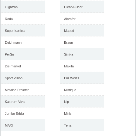
Gigatron
Clean&Clear
Roda
Akvafor
Super kartica
Maped
Deichmann
Braun
PerSu
Simka
Dis market
Makita
Sport Vision
Pur Weiss
Metalac Proleter
Mistique
Kastrum Viva
Nip
Jumbo Srbija
Minis
MAXI
Tena