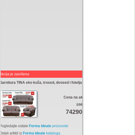
Akcija je završena
Garnitura TINA eko koža, trosed, dvosed i fotelja
Cena na akciji:
106280
74290
Din
Pogledajte ostale
Forma Ideale
proizvode
Ostali artikli iz
Forma Ideale
kataloga