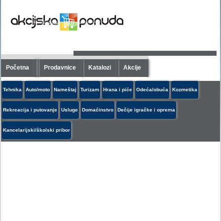
Početna
Prodavnice
Katalozi
Akcije
Tehnika
Auto/moto
Nameštaj
Turizam
Hrana i piće
Odeća/obuća
Kozmetika
Rekreacija i putovanje
Usluge
Domaćinstvo
Dečije igračke i oprema
Kancelarijski/školski pribor