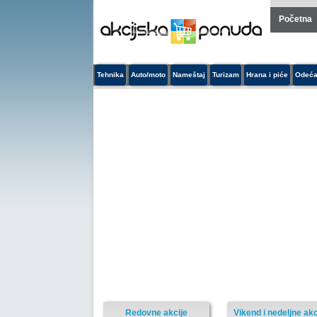
Početna
Tehnika
Auto/moto
Nameštaj
Turizam
Hrana i piće
Odeća
Redovne akcije
Vikend i nedeljne akc