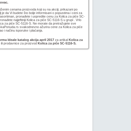
novac.
niženim cenama proizvoda koji su na akciji, prikazani po
lj je da Vi budete što bolje informisani o popustima i ceni za
asortiman, pronađete i uopredite cenu za Kolica za piće SC-
pronađete najjeftiniji Kolica za piće SC-5116-S u grupi . Vrlo
lica za piće SC-5116-S. Ne morate da pretražujete sve
ijskaPonuda.rs svakodnevno ažurira cene za Kolica za piće
o i načinu isporuke i plaćanja.
ma Ideale katalog akcija april 2017
za artikal
Kolica za
 ili prodavnice za proizvod
Kolica za piće SC-5116-S.