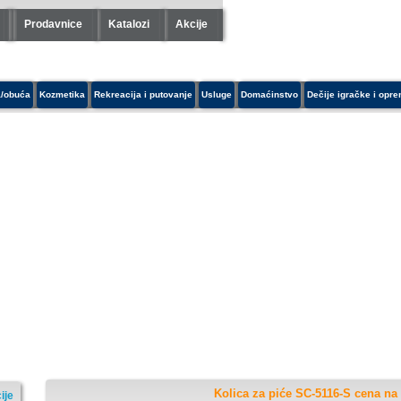
Prodavnice
Katalozi
Akcije
/obuća
Kozmetika
Rekreacija i putovanje
Usluge
Domaćinstvo
Dečije igračke i opr
Kolica za piće SC-5116-S cena na 
ije