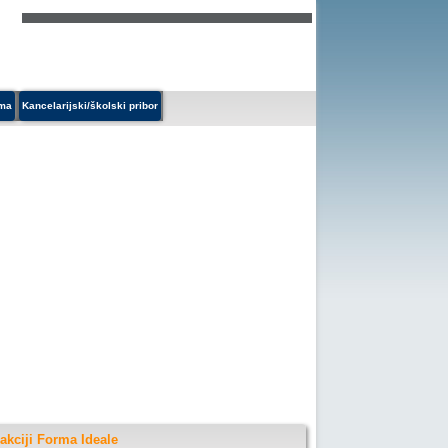
ema
Kancelarijski/školski pribor
akciji Forma Ideale