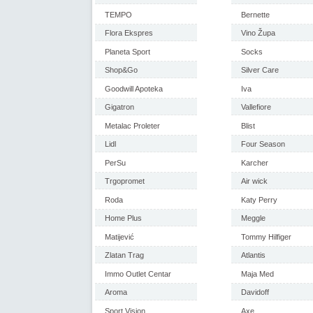
TEMPO
Bernette
Flora Ekspres
Vino Župa
Planeta Sport
Socks
Shop&Go
Silver Care
Goodwill Apoteka
Iva
Gigatron
Vallefiore
Metalac Proleter
Blist
Lidl
Four Season
PerSu
Karcher
Trgopromet
Air wick
Roda
Katy Perry
Home Plus
Meggle
Matijević
Tommy Hilfiger
Zlatan Trag
Atlantis
Immo Outlet Centar
Maja Med
Aroma
Davidoff
Sport Vision
Axe