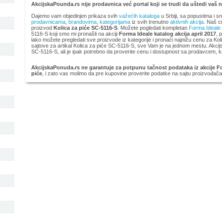
AkcijskaPounda.rs nije prodavnica već portal koji se trudi da uštedi vaš 
Dajemo vam objedinjen prikaza svih
važećih kataloga
u Srbiji, sa popustima i s
prodavnicama
,
brandovima
,
kategorijama
iz svih trenutno
aktivnih akcija
. Naš ci
proizvod
Kolica za piće SC-5116-S
. Možete pogledati kompletan
Forma Ideale
5116-S koji smo mi pronašli na akciji
Forma Ideale katalog akcija april 2017
, 
lako možete pregledati sve proizvode iz kategorije
i pronaći najnižu cenu za Ko
sajtove za artikal Kolica za piće SC-5116-S, sve Vam je na jednom mestu. Akc
SC-5116-S, ali je ipak potrebno da proverite cenu i dostupnost sa prodavcem, ka
AkcijskaPonuda.rs ne garantuje za potpunu tačnost podataka iz akcije For
piće
, i zato vas molimo da pre kupovine proverite podatke na sajtu proizvođača