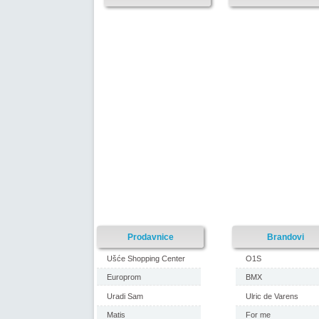
Prodavnice
Brandovi
Ušće Shopping Center
O1S
Europrom
BMX
Uradi Sam
Ulric de Varens
Matis
For me