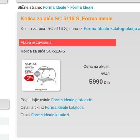
Slične strane:
Forma Ideale
>
Forma Ideale
Kolica za piće SC-5116-S, Forma Ideale
Kolica za piće SC-5116-S, cena iz
Forma Ideale katalog akcija a
Akcija je završena
Kolica za piće SC-5116-S
Cena na akciji:
9540
5990
Din
Pogledajte ostale
Forma Ideale
proizvode
Ostali artikli iz
Forma Ideale
kataloga
Ostali
Forma Ideale katalozi