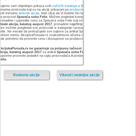
ajemo vam objedinjen prikaza svih
važećih kataloga
u Srbiji, sa popustima i sniženim
enama proizvoda koji su na akciji, prikazani po
prodavnicama
,
brandovima
,
kategorijama
iz
vih trenutno
aktivnih akcija
. Naš cilj je da Vi budete što bolje informisani o popustima i ceni
za proizvod
Spavaća soba Felix
. Možete pogledati kompletan
Forma Ideale
asortiman,
ronađete i uopredite cenu za Spavaća soba Felix koji smo mi pronašli na akciji
Forma
deale akcija, katalog august 2017
, pronađete najjeftiniji Spavaća soba Felix u grupi . Vrlo
ako možete pregledati sve proizvode iz kategorije
i pronaći najnižu cenu za Spavaća soba
elix. Ne morate da pretražujete sve sajtove za artikal Spavaća soba Felix, sve Vam je na
ednom mestu. AkcijskaPonuda.rs svakodnevno ažurira cene za Spavaća soba Felix, ali je
pak potrebno da proverite cenu i dostupnost sa prodavcem, kao i načinu isporuke i plaćanja.
AkcijskaPonuda.rs ne garantuje za potpunu tačnost podataka iz akcije Forma Ideale
akcija, katalog august 2017
za artikal
Spavaća soba Felix
, i zato vas molimo da pre
upovine proverite podatke na sajtu proizvođača ili prodavnice za proizvod
Spavaća soba
elix.
Redovne akcije
Vikend i nedeljne akcije