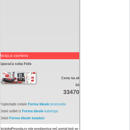
Akcija je završena
Spavaća soba Felix
Cena na akciji:
56300
33470
Din
Pogledajte ostale
Forma Ideale
proizvode
Ostali artikli iz
Forma Ideale
kataloga
Ostali
Forma Ideale katalozi
kcijskaPounda.rs nije prodavnica već portal koji se trudi da uštedi vaš novac.