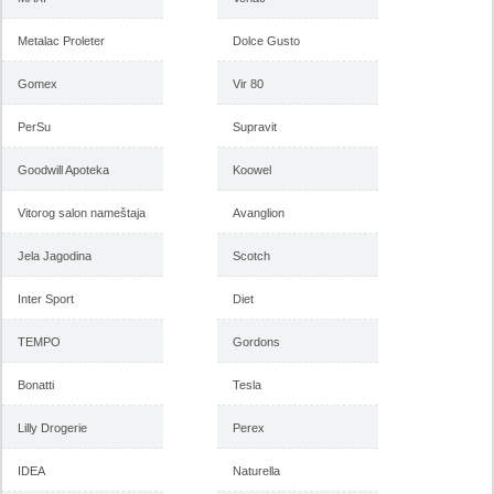
Metalac Proleter
Dolce Gusto
Gomex
Vir 80
PerSu
Supravit
Goodwill Apoteka
Koowel
Vitorog salon nameštaja
Avanglion
Jela Jagodina
Scotch
Inter Sport
Diet
TEMPO
Gordons
Bonatti
Tesla
Lilly Drogerie
Perex
IDEA
Naturella