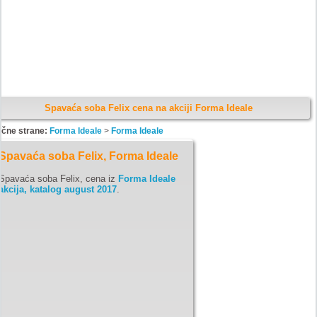
Spavaća soba Felix cena na akciji Forma Ideale
ične strane:
Forma Ideale
>
Forma Ideale
Spavaća soba Felix, Forma Ideale
Spavaća soba Felix, cena iz
Forma Ideale
akcija, katalog august 2017
.