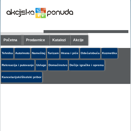
Početna
Prodavnice
Katalozi
Akcije
Tehnika
Auto/moto
Nameštaj
Turizam
Hrana i piće
Odeća/obuća
Kozmetika
Rekreacija i putovanje
Usluge
Domaćinstvo
Dečije igračke i oprema
Kancelarijski/školski pribor