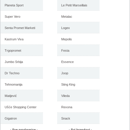
Planeta Sport
Le Petit Marseillais
Super Vero
Metalac
Senta Promet Marketi
Logex
Kastrum Viva
Mepolis
Trgopromet
Festa
Jumbo Srbija
Essence
Dr Techno
Joop
Tehnomanija
Sting King
Matijević
Vileda
Ušće Shopping Center
Rexona
Gigatron
Snack
- Sve prodavnice -
- Svi brandovi -