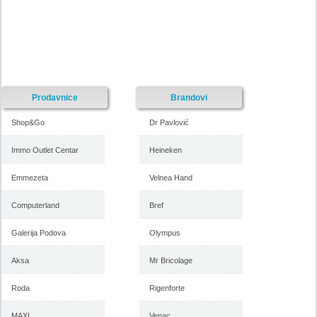
Prodavnice
Brandovi
Shop&Go
Dr Pavlović
Immo Outlet Centar
Heineken
Emmezeta
Velnea Hand
Computerland
Bref
Galerija Podova
Olympus
Aksa
Mr Bricolage
Roda
Rigenforte
MAXI
Venac