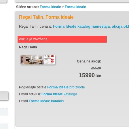
Slične strane:
Forma Ideale
>
Forma Ideale
Regal Talin, Forma Ideale
Regal Talin, cena iz
Forma Ideale katalog nameštaja, akcija ok
Akcija je završena
Regal Talin
Cena na akciji:
25520
15990
Din
Pogledajte ostale
Forma Ideale
proizvode
Ostali artikli iz
Forma Ideale
kataloga
Ostali
Forma Ideale katalozi