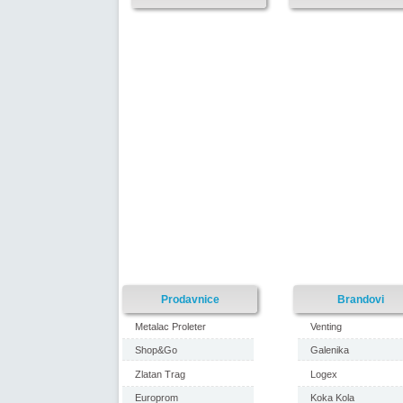
Prodavnice
Brandovi
Metalac Proleter
Venting
Shop&Go
Galenika
Zlatan Trag
Logex
Europrom
Koka Kola