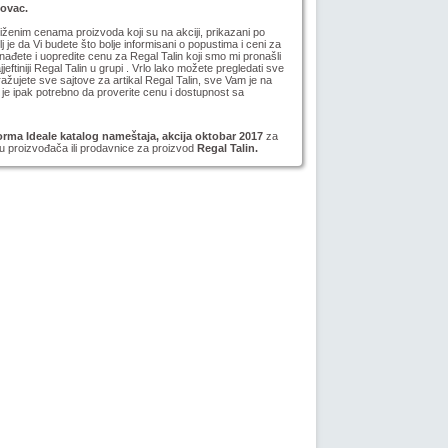
novac.
niženim cenama proizvoda koji su na akciji, prikazani po
lj je da Vi budete što bolje informisani o popustima i ceni za
ađete i uopredite cenu za Regal Talin koji smo mi pronašli
jeftiniji Regal Talin u grupi . Vrlo lako možete pregledati sve
ažujete sve sajtove za artikal Regal Talin, sve Vam je na
je ipak potrebno da proverite cenu i dostupnost sa
rma Ideale katalog nameštaja, akcija oktobar 2017
za
tu proizvođača ili prodavnice za proizvod
Regal Talin.