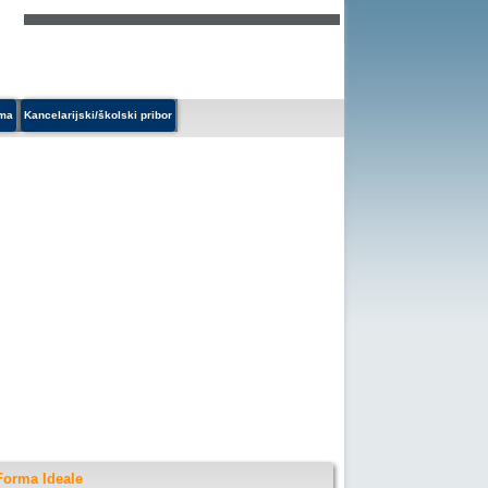
ema
Kancelarijski/školski pribor
 Forma Ideale