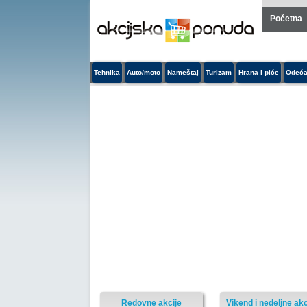
Početna
Tehnika
Auto/moto
Nameštaj
Turizam
Hrana i piće
Odeća
Redovne akcije
Vikend i nedeljne akc