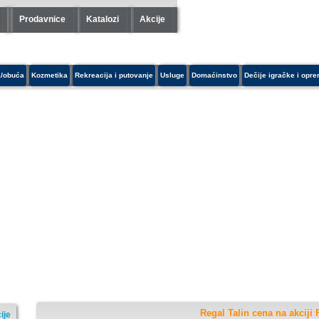
Prodavnice
Katalozi
Akcije
/obuća
Kozmetika
Rekreacija i putovanje
Usluge
Domaćinstvo
Dečije igračke i opr
Regal Talin cena na akciji
ije