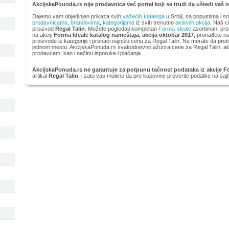
AkcijskaPounda.rs nije prodavnica već portal koji se trudi da uštedi vaš 
Dajemo vam objedinjen prikaza svih
važećih kataloga
u Srbiji, sa popustima i s
prodavnicama
,
brandovima
,
kategorijama
iz svih trenutno
aktivnih akcija
. Naš ci
proizvod
Regal Talin
. Možete pogledati kompletan
Forma Ideale
asortiman, pron
na akciji
Forma Ideale katalog nameštaja, akcija oktobar 2017
, pronađete naj
proizvode iz kategorije
i pronaći najnižu cenu za Regal Talin. Ne morate da pretr
jednom mestu. AkcijskaPonuda.rs svakodnevno ažurira cene za Regal Talin, ali 
prodavcem, kao i načinu isporuke i plaćanja.
AkcijskaPonuda.rs ne garantuje za potpunu tačnost podataka iz akcije Fo
artikal
Regal Talin
, i zato vas molimo da pre kupovine proverite podatke na saj