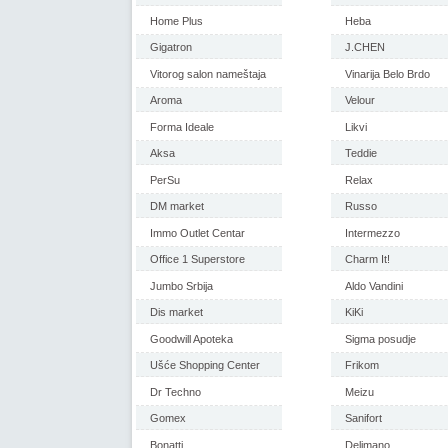
Home Plus
Heba
Gigatron
J.CHEN
Vitorog salon nameštaja
Vinarija Belo Brdo
Aroma
Velour
Forma Ideale
Likvi
Aksa
Teddie
PerSu
Relax
DM market
Russo
Immo Outlet Centar
Intermezzo
Office 1 Superstore
Charm It!
Jumbo Srbija
Aldo Vandini
Dis market
KiKi
Goodwill Apoteka
Sigma posudje
Ušće Shopping Center
Frikom
Dr Techno
Meizu
Gomex
Sanifort
Bonatti
Delimano