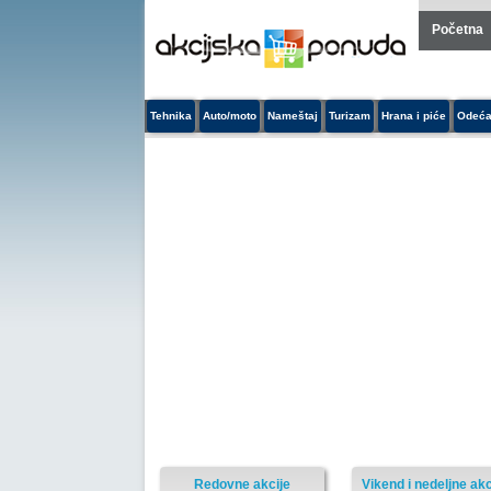
Početna
Tehnika
Auto/moto
Nameštaj
Turizam
Hrana i piće
Odeća
Redovne akcije
Vikend i nedeljne akc