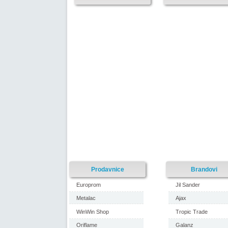
Prodavnice
Brandovi
Europrom
Jil Sander
Metalac
Ajax
WinWin Shop
Tropic Trade
Oriflame
Galanz