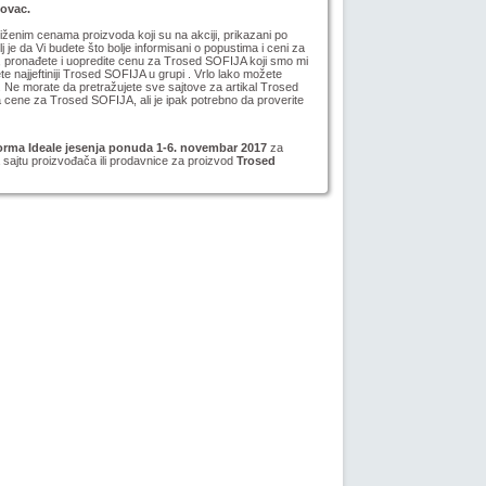
novac.
niženim cenama proizvoda koji su na akciji, prikazani po
lj je da Vi budete što bolje informisani o popustima i ceni za
 pronađete i uopredite cenu za Trosed SOFIJA koji smo mi
te najjeftiniji Trosed SOFIJA u grupi . Vrlo lako možete
 Ne morate da pretražujete sve sajtove za artikal Trosed
ene za Trosed SOFIJA, ali je ipak potrebno da proverite
orma Ideale jesenja ponuda 1-6. novembar 2017
za
 sajtu proizvođača ili prodavnice za proizvod
Trosed