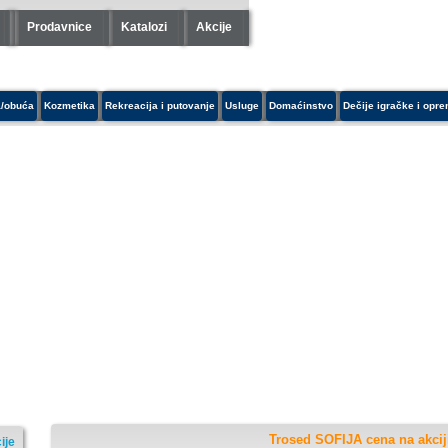
Prodavnice
Katalozi
Akcije
/obuća
Kozmetika
Rekreacija i putovanje
Usluge
Domaćinstvo
Dečije igračke i opr
Trosed SOFIJA cena na akcij
ije