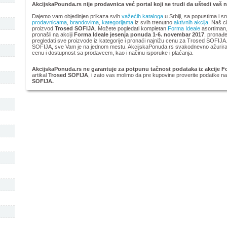
AkcijskaPounda.rs nije prodavnica već portal koji se trudi da uštedi vaš 
Dajemo vam objedinjen prikaza svih
važećih kataloga
u Srbiji, sa popustima i s
prodavnicama
,
brandovima
,
kategorijama
iz svih trenutno
aktivnih akcija
. Naš ci
proizvod
Trosed SOFIJA
. Možete pogledati kompletan
Forma Ideale
asortiman,
pronašli na akciji
Forma Ideale jesenja ponuda 1-6. novembar 2017
, pronađe
pregledati sve proizvode iz kategorije
i pronaći najnižu cenu za Trosed SOFIJA.
SOFIJA, sve Vam je na jednom mestu. AkcijskaPonuda.rs svakodnevno ažurira c
cenu i dostupnost sa prodavcem, kao i načinu isporuke i plaćanja.
AkcijskaPonuda.rs ne garantuje za potpunu tačnost podataka iz akcije F
artikal
Trosed SOFIJA
, i zato vas molimo da pre kupovine proverite podatke na
SOFIJA.