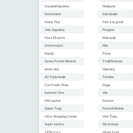
Goodwill Apoteka
Multiactiv
Deichmann
Interdealer
Home Plus
Fish a la greek
Jela Jagodina
Peugeot
Flora Ekspres
Malvazija
Univerexport
Nila
Handy
Festa
Senta Promet Marketi
Tvojih5minuta
Aman doo
Valentins
AD Podunavlje
Toshiba
ComTrade Shop
Duga
Kastrum Viva
Vila
DM market
Roskon
Zlatan Trag
Russell Athletic
Ušće Shopping Center
Vino Župa
Super kartica
5th Avenue
JYSK d.o.o
Vivian Gray