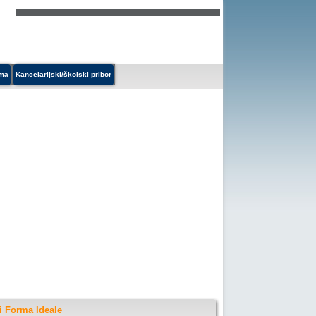
ema
Kancelarijski/školski pribor
i Forma Ideale