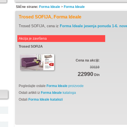
Slične strane:
Forma Ideale
>
Forma Ideale
Trosed SOFIJA, Forma Ideale
Trosed SOFIJA, cena iz
Forma Ideale jesenja ponuda 1-6. no
Akcija je završena
Trosed SOFIJA
Cena na akciji:
33110
22990
Din
Pogledajte ostale
Forma Ideale
proizvode
Ostali artikli iz
Forma Ideale
kataloga
Ostali
Forma Ideale katalozi