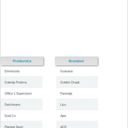
Katalog GIGATRON akcija
Gigatron katalog akcija avgust
septembar 2018
2018
-istekla akcija-
-istekla akcija-
Prodavnice
Brandovi
Emmezeta
Guarana
Galerija Podova
Gulden Draak
Office 1 Superstore
Panonija
Gigatron katalog jul 2018
Gigatron katalog bele tehnike
maj 2018
Deichmann
Lico
Dudi Co
Ajax
-istekla akcija-
-istekla akcija-
Planeta Sport
ACE