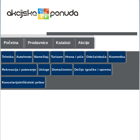
Početna
Prodavnice
Katalozi
Akcije
Tehnika
Auto/moto
Nameštaj
Turizam
Hrana i piće
Odeća/obuća
Kozmetika
Rekreacija i putovanje
Usluge
Domaćinstvo
Dečije igračke i oprema
Kancelarijski/školski pribor