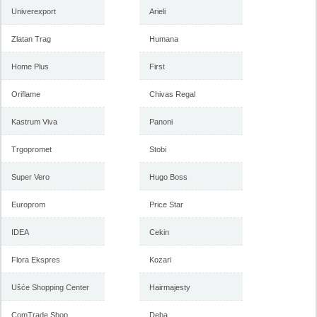
Univerexport
Arieli
Zlatan Trag
Humana
Gigatron katalog februar 2018
Gigatron katalog akcija januar
2018
Home Plus
First
Oriflame
Chivas Regal
-istekla akcija-
-istekla akcija-
Kastrum Viva
Panoni
Trgopromet
Stobi
Super Vero
Hugo Boss
Europrom
Price Star
IDEA
Cekin
Flora Ekspres
Kozari
Gigatron katalog akcija
Gigatron katalog novembar
decembar 2017
2017
Ušće Shopping Center
Hairmajesty
ComTrade Shop
Deba