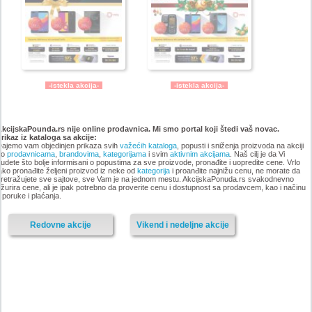
-istekla akcija-
-istekla akcija-
Katalog GIGATRON akcija
Katalog Gigatron akcija,
novembar 2018
oktobar 2018
AkcijskaPounda.rs nije online prodavnica. Mi smo portal koji štedi vaš novac.
Prikaz iz kataloga
sa akcije:
ajemo vam objedinjen prikaza svih
važećih kataloga
, popusti i sniženja proizvoda na akciji
po
prodavnicama
,
brandovima
,
kategorijama
i svim
aktivnim akcijama
. Naš cilj je da Vi
udete što bolje informisani o popustima za sve proizvode, pronađite i uopredite cene. Vrlo
ako pronađite željeni proizvod iz neke od
kategorija
i proanđite najnižu cenu, ne morate da
retražujete sve sajtove, sve Vam je na jednom mestu. AkcijskaPonuda.rs svakodnevno
žurira cene, ali je ipak potrebno da proverite cenu i dostupnost sa prodavcem, kao i načinu
sporuke i plaćanja.
Redovne akcije
Vikend i nedeljne akcije
-istekla akcija-
-istekla akcija-