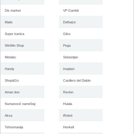
Dis market
VP Gambit
Matis
Delhaize
Super kartica
Gliss
WinWin Shop
Pega
Metalac
Sebastijan
Gigatron katalog april 2018
Gigatron katalog mart 2018
Handy
Inoplast
Shop&Go
Casillero del Diablo
-istekla akcija-
-istekla akcija-
Aman doo
Revlon
Numanović nameštaj
Hulala
Aksa
iRobot
Tehnomanija
Henkell