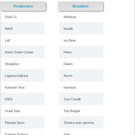
Prodavnice
Brandovi
Dudi Co
Whiskas
MAXI
Kandit
Lidl
Ice Bear
Immo Outlet Centar
Heinz
Shop&Go
Daikin
Laguna knjižara
Auron
Kastrum Viva
Humana
IDEA
Just Cavalli
Uradi Sam
Top Budget
Planeta Sport
Zimska auto oprema
Galerija Podova
Solo