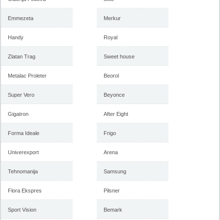
Emmezeta
Merkur
Handy
Royal
Zlatan Trag
Sweet house
Metalac Proleter
Beorol
Super Vero
Beyonce
Gigatron
After Eight
Forma Ideale
Frigo
Univerexport
Arena
Tehnomanija
Samsung
Flora Ekspres
Pilsner
Sport Vision
Bemark