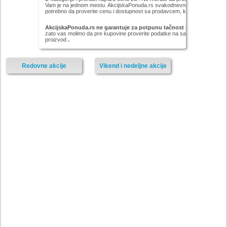
Vam je na jednom mestu. AkcijskaPonuda.rs svakodnevno ažurira cene za ,
potrebno da proverite cenu i dostupnost sa prodavcem, kao i načinu isporu
AkcijskaPonuda.rs ne garantuje za potpunu tačnost podataka iz akc
zato vas molimo da pre kupovine proverite podatke na sajtu proizvođača il
proizvod
.
Redovne akcije
Vikend i nedeljne akcije