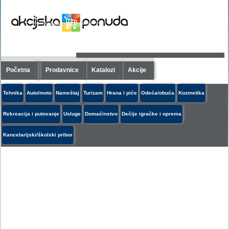
Početna
Prodavnice
Katalozi
Akcije
Tehnika
Auto/moto
Nameštaj
Turizam
Hrana i piće
Odeća/obuća
Kozmetika
Rekreacija i putovanje
Usluge
Domaćinstvo
Dečije igračke i oprema
Kancelarijski/školski pribor