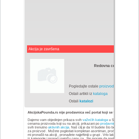
Akcija je završena
Redovna cena:
Din
Pogledajte ostale
proizvode
Ostali artikli iz
kataloga
Ostali
katalozi
AkcijskaPounda.rs nije prodavnica već portal koji se trudi da uštedi
Dajemo vam objedinjen prikaza svih
važećih kataloga
u Srbiji, sa popustim
cenama proizvoda koji su na akciji, prikazani po
prodavnicama
,
brandovi
svih trenutno
aktivnih akcija
. Naš cilj je da Vi budete što bolje informisani 
za proizvod
. Možete pogledati kompletan
asortiman, pronađete i uopredit
mi pronašli na akciji
, pronađete najjeftiniji u grupi . Vrlo lako možete pregl
iz kategorije
i pronaći najnižu cenu za . Ne morate da pretražujete sve sajt