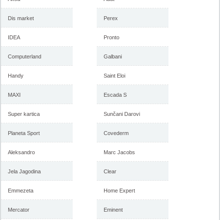
Dis market
Perex
IDEA
Pronto
Computerland
Galbani
Handy
Saint Eloi
MAXI
Escada S
Super kartica
Sunčani Darovi
Planeta Sport
Covederm
Aleksandro
Marc Jacobs
Jela Jagodina
Clear
Emmezeta
Home Expert
Mercator
Eminent