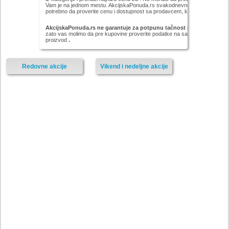
Vam je na jednom mestu. AkcijskaPonuda.rs svakodnevno ažurira cene za ,
potrebno da proverite cenu i dostupnost sa prodavcem, kao i načinu isporu
AkcijskaPonuda.rs ne garantuje za potpunu tačnost podataka iz akc
zato vas molimo da pre kupovine proverite podatke na sajtu proizvođača il
proizvod
.
Redovne akcije
Vikend i nedeljne akcije