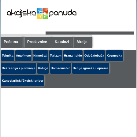
Početna
Prodavnice
Katalozi
Akcije
Tehnika
Auto/moto
Nameštaj
Turizam
Hrana i piće
Odeća/obuća
Kozmetika
Rekreacija i putovanje
Usluge
Domaćinstvo
Dečije igračke i oprema
Kancelarijski/školski pribor