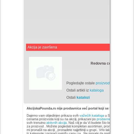
Akcija je završena
Redovna cena:
Din
Pogledajte ostale
proizvode
Ostali artikli iz
kataloga
Ostali
katalozi
AkcijskaPounda.rs nije prodavnica već portal koji se trudi da uštedi
Dajemo vam objedinjen prikaza svih
važećih kataloga
u Srbiji, sa popustim
cenama proizvoda koji su na akciji, prikazani po
prodavnicama
,
brandovi
svih trenutno
aktivnih akcija
. Naš cilj je da Vi budete što bolje informisani 
za proizvod
. Možete pogledati kompletan
asortiman, pronađete i uopredit
mi pronašli na akciji
, pronađete najjeftiniji u grupi . Vrlo lako možete pregl
iz kategorije
i pronaći najnižu cenu za . Ne morate da pretražujete sve sajt