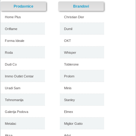
Prodavnice
Brandovi
Home Plus
Christian Dior
Oriflame
Dumil
Forma Ideale
OKT
Roda
Whisper
Dudi Co
Toblerone
Immo Outlet Centar
Prolom
Uradi Sam
Minis
Tehnomanija
Stanley
Galerija Podova
Elmex
Metalac
Miglior Gatto
Aksa
Adut