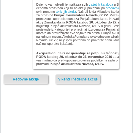
Dajemo vam objedinjen prikaza svih
važećih kataloga
u Srbiji, sa p
cenama proizvoda koji su na akciji, prikazani po
prodavnicama
,
bra
svih trenutno
aktivnih akcija
. Naš cilj je da Vi budete što bolje infor
za proizvod
Punjač akumulatora Nevada, 6/12V
. Možete pogleda
pronađete i uopredite cenu za Punjač akumulatora Nevada, 6/12V ko
akciji
Zimska akcija RODA katalog 20. oktobar do 27. novemba
najjeftiniji Punjač akumulatora Nevada, 6/12V u grupi . Vrlo lako mo
proizvode iz kategorije
i pronaći najnižu cenu za Punjač akumulato
morate da pretražujete sve sajtove za artikal Punjač akumulatora 
na jednom mestu. AkcijskaPonuda.rs svakodnevno ažurira cene za
Nevada, 6/12V, ali je ipak potrebno da proverite cenu i dostupnost
načinu isporuke i plaćanja.
AkcijskaPonuda.rs ne garantuje za potpunu tačnost podataka i
RODA katalog 20. oktobar do 27. novembar 2016
za artikal
Pun
vas molimo da pre kupovine proverite podatke na sajtu proizvođača 
proizvod
Punjač akumulatora Nevada, 6/12V.
Redovne akcije
Vikend i nedeljne akcije