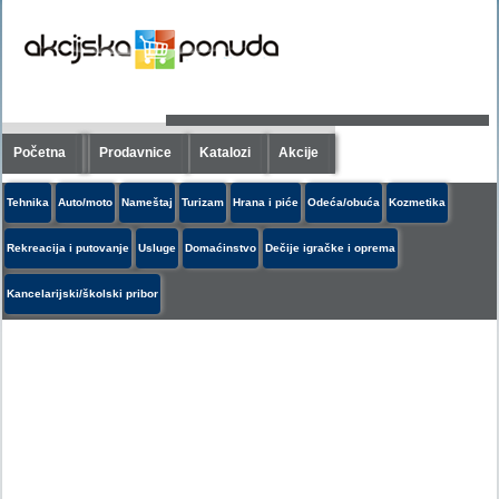
Početna
Prodavnice
Katalozi
Akcije
Tehnika
Auto/moto
Nameštaj
Turizam
Hrana i piće
Odeća/obuća
Kozmetika
Rekreacija i putovanje
Usluge
Domaćinstvo
Dečije igračke i oprema
Kancelarijski/školski pribor