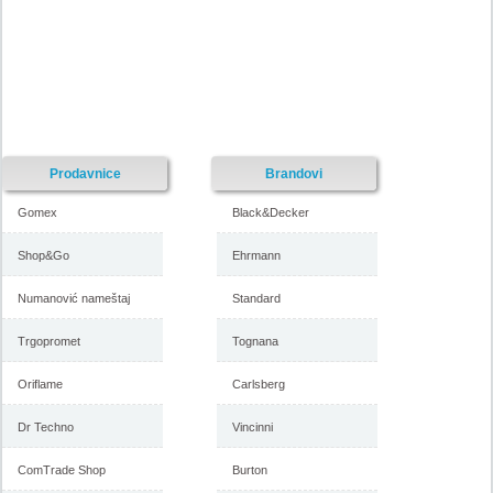
Prodavnice
Brandovi
Gomex
Black&Decker
Shop&Go
Ehrmann
Numanović nameštaj
Standard
Trgopromet
Tognana
Oriflame
Carlsberg
Dr Techno
Vincinni
ComTrade Shop
Burton