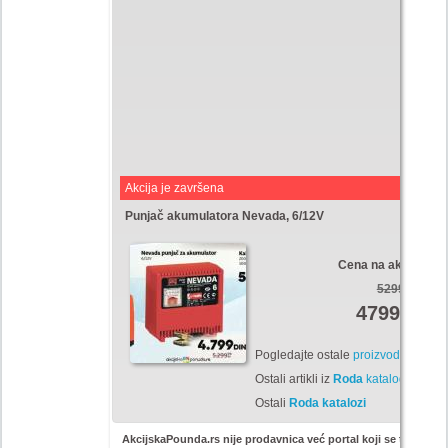
Akcija je završena
Punjač akumulatora Nevada, 6/12V
Cena na akciji:
5299,99
4799
Din
Pogledajte ostale
proizvode
Ostali artikli iz
Roda
kataloga
Ostali
Roda katalozi
AkcijskaPounda.rs nije prodavnica već portal koji se trudi da 