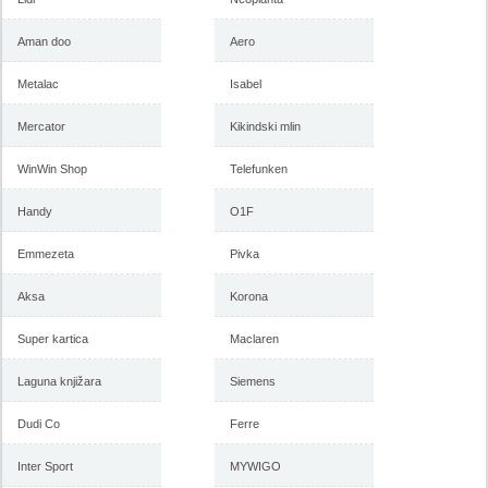
Aman doo
Aero
Metalac
Isabel
Mercator
Kikindski mlin
WinWin Shop
Telefunken
Handy
O1F
Emmezeta
Pivka
Aksa
Korona
Super kartica
Maclaren
Laguna knjižara
Siemens
Dudi Co
Ferre
Inter Sport
MYWIGO