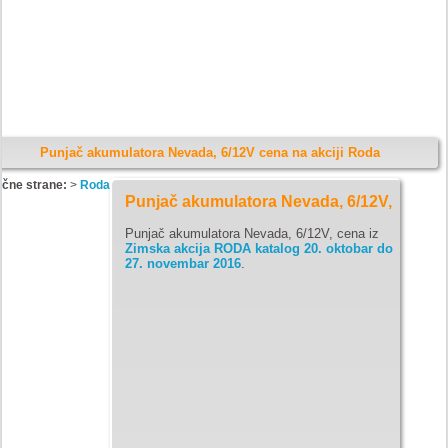
Punjač akumulatora Nevada, 6/12V cena na akciji Roda
ične strane:
>
Roda
Punjač akumulatora Nevada, 6/12V,
Punjač akumulatora Nevada, 6/12V, cena iz
Zimska akcija RODA katalog 20. oktobar do
27. novembar 2016
.