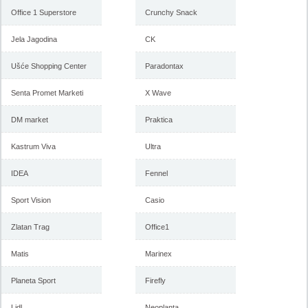
Office 1 Superstore
Crunchy Snack
Jela Jagodina
CK
Ušće Shopping Center
Paradontax
Senta Promet Marketi
X Wave
DM market
Praktica
Kastrum Viva
Ultra
IDEA
Fennel
Sport Vision
Casio
Zlatan Trag
Office1
Matis
Marinex
Planeta Sport
Firefly
Lidl
Neoplanta