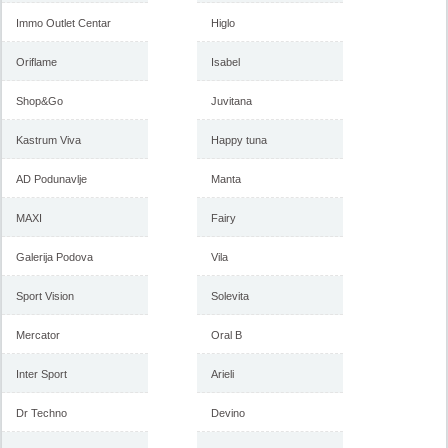
Immo Outlet Centar
Higlo
Oriflame
Isabel
Shop&Go
Juvitana
Kastrum Viva
Happy tuna
AD Podunavlje
Manta
MAXI
Fairy
Galerija Podova
Vila
Sport Vision
Solevita
Mercator
Oral B
Inter Sport
Arieli
Dr Techno
Devino