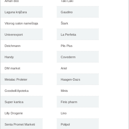
Aman doo
Taki Laki
Laguna knjižara
Gaudino
Vitorog salon nameštaja
Štark
Univerexport
La Perfetta
Deichmann
Pils Plus
Handy
Covederm
DM market
Ariel
Metalac Proleter
Haagen-Dazs
Goodwill Apoteka
Minis
Super kartica
Finis pharm
Lilly Drogerie
Lino
Senta Promet Marketi
Polipol