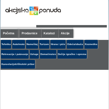
Početna
Prodavnice
Katalozi
Akcije
Tehnika
Auto/moto
Nameštaj
Turizam
Hrana i piće
Odeća/obuća
Kozmetika
Rekreacija i putovanje
Usluge
Domaćinstvo
Dečije igračke i oprema
Kancelarijski/školski pribor