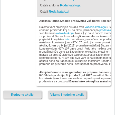
Ostali artikli iz
Roda
kataloga
Ostali
Roda katalozi
AkcijskaPounda.rs nije prodavnica već portal koji se tru
Dajemo vam objedinjen prikaza svih
važećih kataloga
u Srbij
cenama proizvoda koji su na akciji, prikazani po
prodavnica
svih trenutno
aktivnih akcija
. Naš cilj je da Vi budete što bolj
za proizvod
Bazen Intex okrugli sa metalnom konstrukci
pogledati kompletan
Intex
asortiman, pronađete i uopredite c
metalnom konstrukcijom, 427x107 cm koji smo mi pronašli na 
akcija, 8. jun do 9. jul 2017
, pronađete najjeftiniji Bazen In
konstrukcijom, 427x107 cm u grupi . Vrlo lako možete pregled
pronaći najnižu cenu za Bazen Intex okrugli sa metalnom k
morate da pretražujete sve sajtove za artikal Bazen Intex ok
konstrukcijom, 427x107 cm, sve Vam je na jednom mestu. 
ažurira cene za Bazen Intex okrugli sa metalnom konstrukcij
potrebno da proverite cenu i dostupnost sa prodavcem, kao i 
AkcijskaPonuda.rs ne garantuje za potpunu tačnost poda
RODA letnja akcija, 8. jun do 9. jul 2017
za artikal
Bazen 
konstrukcijom
, i zato vas molimo da pre kupovine proverite
prodavnice za proizvod
Bazen Intex okrugli sa metalnom 
Redovne akcije
Vikend i nedeljne akcije