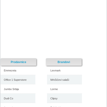
Prodavnice
Brandovi
Emmezeta
Lexmark
Office 1 Superstore
Mrkšićevi salaši
Jumbo Srbija
Lorme
Dudi Co
Clipsy