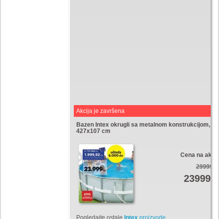
Akcija je završena
Bazen Intex okrugli sa metalnom konstrukcijom,
427x107 cm
Cena na akciji
29999,9
23999
Di
Pogledajte ostale
Intex
proizvode