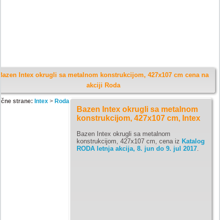
Bazen Intex okrugli sa metalnom konstrukcijom, 427x107 cm cena na
akciji Roda
ične strane:
Intex
>
Roda
Bazen Intex okrugli sa metalnom
konstrukcijom, 427x107 cm, Intex
Bazen Intex okrugli sa metalnom
konstrukcijom, 427x107 cm, cena iz
Katalog
RODA letnja akcija, 8. jun do 9. jul 2017
.