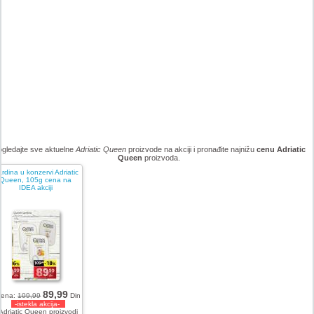
ogledajte sve aktuelne
Adriatic Queen
proizvode na akciji i pronađite najnižu
cenu Adriatic
Queen
proizvoda.
rdina u konzervi Adriatic
Queen, 105g cena na
IDEA akciji
89,99
Cena:
109,99
Din
-istekla akcija-
Adriatic Queen proizvodi