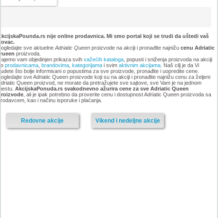
kcijskaPounda.rs nije online prodavnica. Mi smo portal koji se trudi da uštedi vaš
novac.
ogledajte sve aktuelne
Adriatic Queen
proizvode na akciji i pronađite najnižu
cenu Adriatic
Queen
proizvoda.
ajemo vam objedinjen prikaza svih
važećih kataloga
, popusti i sniženja proizvoda na akciji
po
prodavnicama
,
brandovima
,
kategorijama
i svim
aktivnim akcijama
. Naš cilj je da Vi
udete što bolje informisani o popustima za sve proizvode, pronađite i uopredite cene.
ogledajte sve Adriatic Queen proizvode koji su na akciji i pronađite najnižu cenu za željeni
driatic Queen proizvod, ne morate da pretražujete sve sajtove, sve Vam je na jednom
mestu.
AkcijskaPonuda.rs svakodnevno ažurira cene za sve Adriatic Queen
proizvode
, ali je ipak potrebno da proverite cenu i dostupnost Adriatic Queen proizvoda sa
rodavcem, kao i načinu isporuke i plaćanja.
Redovne akcije
Vikend i nedeljne akcije