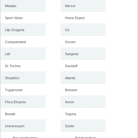
Metalac
Merzer
Sport Vision
Home Expert
Lilly Drogerie
Ox
Computerland
Osram
Lidl
Sangenic
Dr Techno
Davidoff
Shop&Go
Atlantic
Trgopromet
Bomann
Flora Ekspres
Auron
Bonatti
Togona
Univerexport
Susler