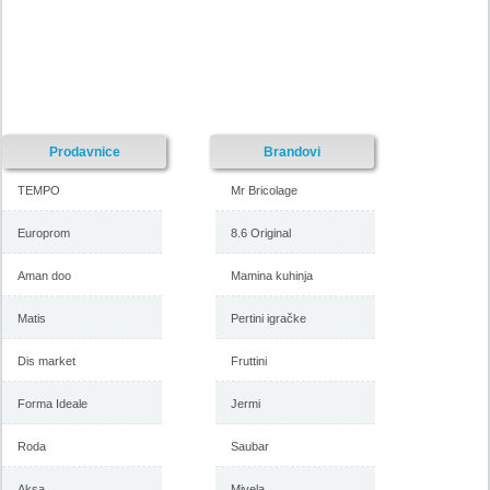
Prodavnice
Brandovi
TEMPO
Mr Bricolage
Europrom
8.6 Original
Aman doo
Mamina kuhinja
Matis
Pertini igračke
Dis market
Fruttini
Forma Ideale
Jermi
Roda
Saubar
Aksa
Mivela