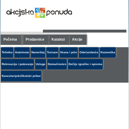
Početna
Prodavnice
Katalozi
Akcije
Tehnika
Auto/moto
Nameštaj
Turizam
Hrana i piće
Odeća/obuća
Kozmetika
Rekreacija i putovanje
Usluge
Domaćinstvo
Dečije igračke i oprema
Kancelarijski/školski pribor